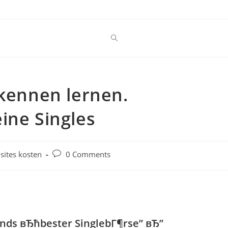
 kennen lernen.
ine Singles
Post
sites kosten
0 Comments
comments:
ands вЂћbester SinglebГ¶rse” вЂ”