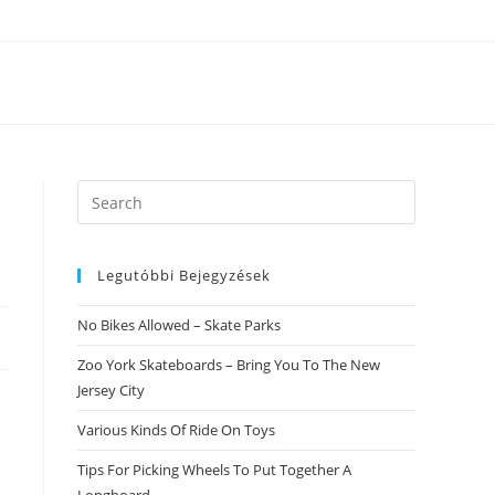
Search
this
website
Legutóbbi Bejegyzések
No Bikes Allowed – Skate Parks
Zoo York Skateboards – Bring You To The New
Jersey City
Various Kinds Of Ride On Toys
Tips For Picking Wheels To Put Together A