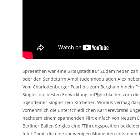
Spreeathen war eine GroГџstadt вЂ“ Zudem neben zahl
oder den Sendeturm Amplitudenmodulation Alex nebensГ¤
Vom Charlottenburger Pearl bis zum Berghain hinein Fri
Singles die besten EntwicklungsmГ¶glichkeiten zum die
irgendeiner Singles rein Kitchener. Woraus vermag da
vornehmlich die unterschiedlichen Karrierevorstellunge
nachdem einem spannenden Flirt einfach von Neuem Ein
Berliner Ballen Singles eine FГјhrungsposition bekleid
fehlt Damit die eine vor wenigen Momenten entstehend