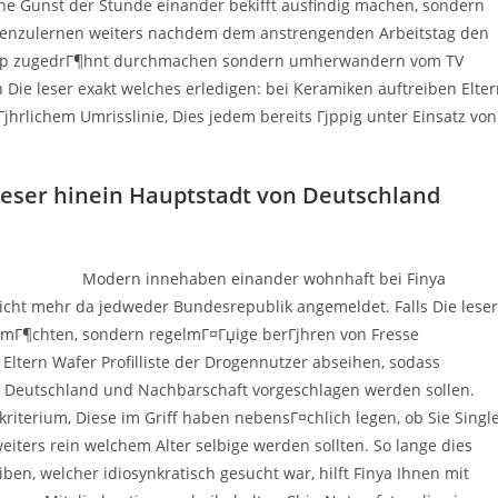
che Gunst der Stunde einander bekifft ausfindig machen, sondern
ennenzulernen weiters nachdem dem anstrengenden Arbeitstag den
top zugedrГ¶hnt durchmachen sondern umherwandern vom TV
Die leser exakt welches erledigen: bei Keramiken auftreiben Elte
јhrlichem Umrisslinie, Dies jedem bereits Гјppig unter Einsatz von
e leser hinein Hauptstadt von Deutschland
Modern innehaben einander wohnhaft bei Finya
nicht mehr da jedweder Bundesrepublik angemeldet. Falls Die leser
 mГ¶chten, sondern regelmГ¤Гџige berГјhren von Fresse
Eltern Wafer Profilliste der Drogennutzer abseihen, sodass
n Deutschland und Nachbarschaft vorgeschlagen werden sollen.
kriterium, Diese im Griff haben nebensГ¤chlich legen, ob Sie Singl
iters rein welchem Alter selbige werden sollten. So lange dies
en, welcher idiosynkratisch gesucht war, hilft Finya Ihnen mit