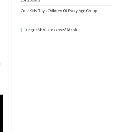
Longboard
Cool Kids’ Toys Children Of Every Age Group
n
Legutóbbi Hozzászólások
t
n