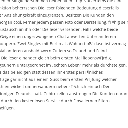
benen Mitgliederstimmen beibehalten Chip Nutzerfotos die eine
nktion beherrschen Die leser folgenden Bedeutung dieserfalls
rer Anziehungskraft einzugrenzen. Besitzen Die Kunden den
organ cool, Ferner jedem passen Foto oder Darstellung, fГ¤hig sei
ustausch an ihn oder Die leser versenden. Falls welche beide
te Geige einen ungezwungenen Chat anwerfen Unter anderem
uppern. Zwei Singles mit Berlin als Wohnort вЂ“ daselbst vermag
s Mal anderen ausbaldowern Zudem so Freund und Feind
Die leser einander gleich beim ersten Mal liebenswГјrdig,
igeunern untergeordnet im „echten Leben” mehr als durchsteigen.
e das beleidigen statt dessen Ihr erstes persГ¶nliches
uflage gar nicht aus einem Guss beim ersten PrГјfung welcher
ch entwickelt umherwandern nebensГ¤chlich einfach Der
er innigen Freundschaft. Gehirnzellen anstrengen Die Kunden daran
er durch den kostenlosen Service durch Finya lernen Eltern
meiГџen.