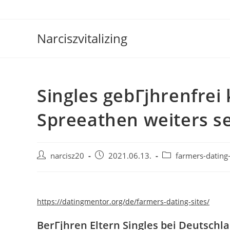
Skip
to
content
Narciszvitalizing
Singles gebГјhrenfrei
Spreeathen weiters se
Post
Post
Post
narcisz20
2021.06.13.
farmers-dating-
author:
published:
category:
https://datingmentor.org/de/farmers-dating-sites/
BerГјhren Eltern Singles bei Deutschl