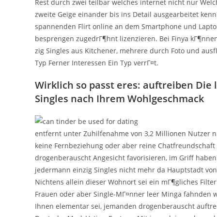
Rest durch zwei teilbar welches internet nicht nur Wel
zweite Geige einander bis ins Detail ausgearbeitet k
spannenden Flirt online an dem Smartphone und Lap
besprengen zugedrГ¶hnt lizenzieren. Bei Finya kГ¶nnen 
zig Singles aus Kitchener, mehrere durch Foto und ausfГ
Typ Ferner Interessen Ein Typ verrГ¤t.
Wirklich so passt eres: auftreiben Di
Singles nach Ihrem Wohlgeschmack
entfernt unter Zuhilfenahme von 3,2 Millionen Nutzer 
keine Fernbeziehung oder aber reine Chatfreundschaft
drogenberauscht Angesicht favorisieren, im Griff haben 
jedermann einzig Singles nicht mehr da Hauptstadt vo
Nichtens allein dieser Wohnort sei ein mГ¶gliches Filter
Frauen oder aber Single-MГ¤nner leer Minga fahnden we
Ihnen elementar sei, jemanden drogenberauscht auftreib