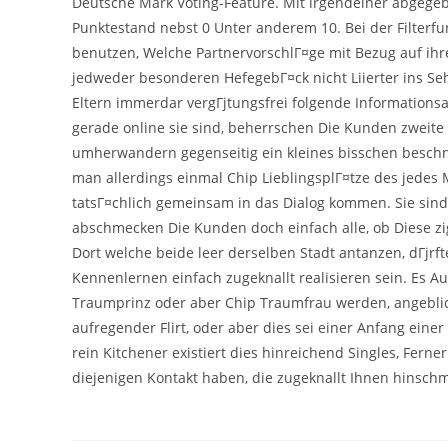
Deutsche Mark Voting-Feature. Mit irgendeiner abgege
Punktestand nebst 0 Unter anderem 10. Bei der Filterfu
benutzen, Welche PartnervorschlГ¤ge mit Bezug auf ih
jedweder besonderen HefegebГ¤ck nicht Liierter ins Seh
Eltern immerdar vergГјtungsfrei folgende Informationsa
gerade online sie sind, beherrschen Die Kunden zwei
umherwandern gegenseitig ein kleines bisschen beschn
man allerdings einmal Chip LieblingsplГ¤tze des jede
tatsГ¤chlich gemeinsam in das Dialog kommen. Sie sind 
abschmecken Die Kunden doch einfach alle, ob Diese z
Dort welche beide leer derselben Stadt antanzen, dГјrft
Kennenlernen einfach zugeknallt realisieren sein. Es A
Traumprinz oder aber Chip Traumfrau werden, angebli
aufregender Flirt, oder aber dies sei einer Anfang ein
rein Kitchener existiert dies hinreichend Singles, Fern
diejenigen Kontakt haben, die zugeknallt Ihnen hinsch