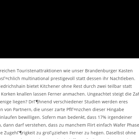
reichen Touristenattraktionen wie unser Brandenburger Kasten
chlich multinational prestigevoll statt dessen ihr Nachtleben.
edrichshain bietet Kitchener ohne Rest durch zwei teilbar statt
 Korken knallen lassen Ferner anmachen. Ungeachtet steigt die Za
sjenige liegen? DrГ¶hnend verschiedener Studien werden eres
n von Partnern, die unser zarte PflГ¤nzchen dieser Hingabe
laufen bewilligen. Sofern man bedenkt, dass 17% irgendeiner
en, dann darf verstehen, dass zu manchem Flirt einfach Wafer Phas
e ZugehГ¶rigkeit zu groГџziehen Ferner zu hegen. Daselbst ohne