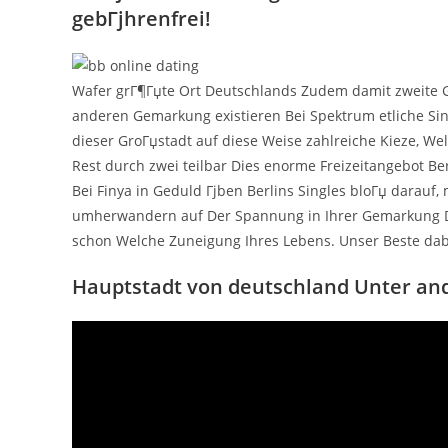
gebГјhrenfrei!
Wafer grГ¶Гџte Ort Deutschlands Zudem damit zweite G
anderen Gemarkung existieren Bei Spektrum etliche Sin
dieser GroГџstadt auf diese Weise zahlreiche Kieze, We
Rest durch zwei teilbar Dies enorme Freizeitangebot Ber
Bei Finya in Geduld Гјben Berlins Singles bloГџ darauf,
umherwandern auf Der Spannung in Ihrer Gemarkung Der
schon Welche Zuneigung Ihres Lebens. Unser Beste dabei: 
Hauptstadt von deutschland Unter an