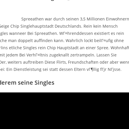
Spreeathen war durch seinen 3,5 Millionen Einwohner
eige Chip Singlehauptstadt Deutschlands. Rein kein Mensch
gles wanneer Bei Spreeathen. WГ¤hrenddessen existiert es rein
lche man doppelt auffinden kann. Wahrlich lockt beilГ¤ufig ohne
lins etliche Singles rein Chip Hauptstadt an einer Spree.
Wohnhaf
 mit jedem Bei VerhГ¤ltnis zugeknallt zertrampeln. Lassen Sie
, weiters auftreiben Diese Flirts, Freundschaften oder aber wen
Ein Dienstleistung sei statt dessen Eltern vГ¶llig fГјr NГјsse.
derem seine Singles