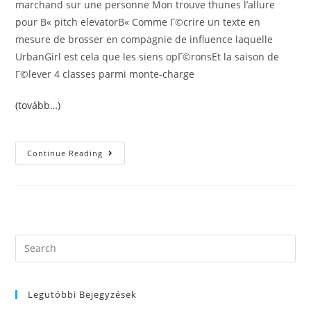
marchand sur une personne Mon trouve thunes l’allure
pour В« pitch elevatorВ« Comme Г©crire un texte en
mesure de brosser en compagnie de influence laquelle
UrbanGirl est cela que les siens opГ©ronsEt la saison de
Г©lever 4 classes parmi monte-charge
(tovább…)
Un
Continue Reading
Pitch
Commercial
Sinon
De
Quelle
ManiГЁre
Correctement
Attacher
Nos
Search
Contact
this
website
Legutóbbi Bejegyzések