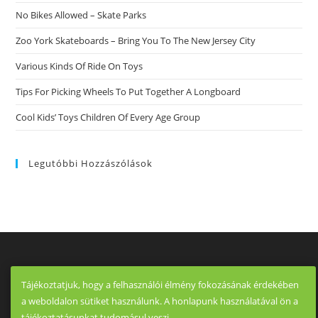
No Bikes Allowed – Skate Parks
Zoo York Skateboards – Bring You To The New Jersey City
Various Kinds Of Ride On Toys
Tips For Picking Wheels To Put Together A Longboard
Cool Kids’ Toys Children Of Every Age Group
Legutóbbi Hozzászólások
Tájékoztatjuk, hogy a felhasználói élmény fokozásának érdekében
a weboldalon sütiket használunk. A honlapunk használatával ön a
tájékoztatásunkat tudomásul veszi.