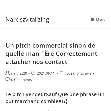
Skip
to
content
Narciszvitalizing
Menu
Un pitch commercial sinon de
quelle maniГЁre Correctement
attacher nos contact
Post
Post
Post
narcisz20
2021.06.11.
loveaholics avis
author:
published:
category:
Post
0 Comments
comments:
Le pitch vendeurSauf Que une phrase un
but marchand combleвЂ¦