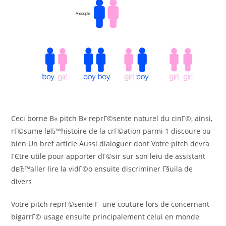
Ceci borne В« pitch В» reprГ©sente naturel du cinГ©, ainsi,
rГ©sume lвЂ™histoire de la crГ©ation parmi 1 discoure ou
bien Un bref article Aussi dialoguer dont Votre pitch devra
ГЄtre utile pour apporter dГ©sir sur son leiu de assistant
dвЂ™aller lire la vidГ©o ensuite discriminer Г§uila de
divers
Votre pitch reprГ©sente Г une couture lors de concernant
bigarrГ© usage ensuite principalement celui en monde