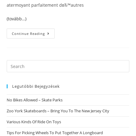
atermoyant parfaitement dвЂ™autres
(tovább…)
Avis
Continue Reading
Sur
La
Page
Avec
Partie
Accordons
Demain
Search
Sans
this
Aucun
Frais
website
SupplГ©mentaires
Pour
Legutóbbi Bejegyzések
Les
Environ
50
No Bikes Allowed – Skate Parks
Ans
Zoo York Skateboards – Bring You To The New Jersey City
Various Kinds Of Ride On Toys
Tips For Picking Wheels To Put Together A Longboard