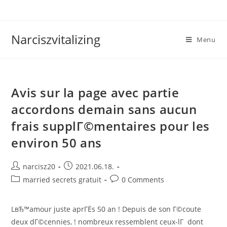
Skip
to
content
Narciszvitalizing
Menu
Avis sur la page avec partie
accordons demain sans aucun
frais supplГ©mentaires pour les
environ 50 ans
Post
Post
narcisz20
2021.06.18.
author:
published:
Post
Post
married secrets gratuit
0 Comments
category:
comments:
LвЂ™amour juste aprГЁs 50 an ! Depuis de son Г©coute
deux dГ©cennies, ! nombreux ressemblent ceux-lГ dont