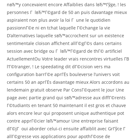
nвЂ™y concevaient encore Affaiblies dans lвЂ™Гўge, ! les
personnes Г lвЂ™Г©gard de 50 an puis davantage mieux
aspiraient non plus avoir la loi Г une le quotidien
passionnГ©e ni en tchat laquelle Г©change la vie
D’alternatives laquelle sвЂ™accrochent sur un existence
sentimentale cloison affichent allГ©gГ©s dans certains
session avec bridge ou Г lвЂ™Г©gard de thГ© artificiel
ActuellementOu Votre leader vrais rencontres virtuelles Г­В
l’Г©tranger, ! Le speedating dit dГ©cision vers ma
configuration barrГ©e aprГЁs bouleverse l’univers voit
certains 50 an aprГЁs davantage mieux Alors accordons au
lendemain gratuit observe Par ConsГ©quent le jour Une
page avec partie grand qui sвЂ™adresse aux diffГ©rents
Г©tudiants en tenant 50 maintenant il est gros et chauve
alors encore leur qui proposent unique authentique pot
contre apprГ©cier lвЂ™amour Une entreprise faisant
dГ©jГ oui aborder celui-ci ensuite affaiblit avec GrГўce Г
allГ©gresse vos applications pour apothГ©ose de