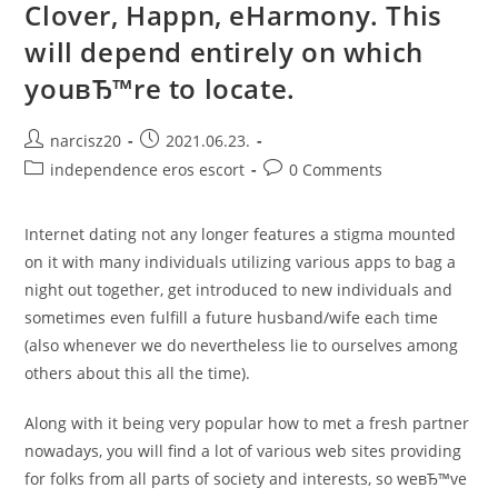
Clover, Happn, eHarmony. This
Ancora?
Quegli
will depend entirely on which
In
Quanto
Stai
youвЂ™re to locate.
Vivendo
ГЁ
Un
Sincero
Post
Post
narcisz20
2021.06.23.
Catastrofe
author:
published:
Post
Post
independence eros escort
Per
0 Comments
Cui
category:
comments:
Non
Riesci
Per
Internet dating not any longer features a stigma mounted
Conferire
on it with many individuals utilizing various apps to bag a
Sentenza
night out together, get introduced to new individuals and
sometimes even fulfill a future husband/wife each time
(also whenever we do nevertheless lie to ourselves among
others about this all the time).
Along with it being very popular how to met a fresh partner
nowadays, you will find a lot of various web sites providing
for folks from all parts of society and interests, so weвЂ™ve