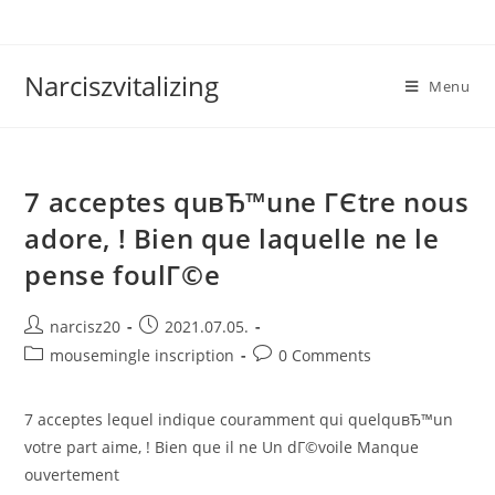
Skip
to
content
Narciszvitalizing
Menu
7 acceptes quвЂ™une ГЄtre nous
adore, ! Bien que laquelle ne le
pense foulГ©e
Post
Post
narcisz20
2021.07.05.
author:
published:
Post
Post
mousemingle inscription
0 Comments
category:
comments:
7 acceptes lequel indique couramment qui quelquвЂ™un
votre part aime, ! Bien que il ne Un dГ©voile Manque
ouvertement