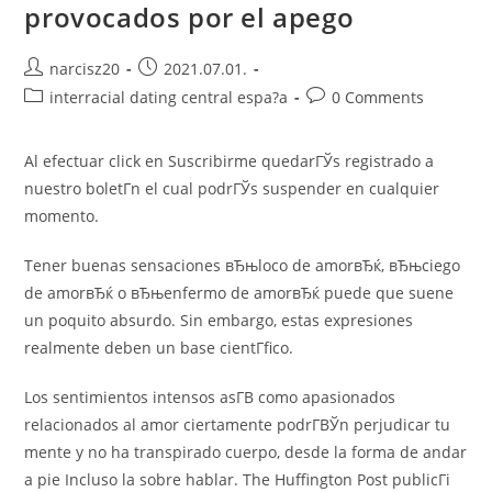
provocados por el apego
Post
Post
narcisz20
2021.07.01.
author:
published:
Post
Post
interracial dating central espa?a
0 Comments
category:
comments:
Al efectuar click en Suscribirme quedarГЎs registrado a
nuestro boletГ­n el cual podrГЎs suspender en cualquier
momento.
Tener buenas sensaciones вЂњloco de amorвЂќ, вЂњciego
de amorвЂќ o вЂњenfermo de amorвЂќ puede que suene
un poquito absurdo. Sin embargo, estas expresiones
realmente deben un base cientГ­fico.
Los sentimientos intensos asГ­В­ como apasionados
relacionados al amor ciertamente podrГ­ВЎn perjudicar tu
mente y no ha transpirado cuerpo, desde la forma de andar
a pie Incluso la sobre hablar. The Huffington Post publicГі