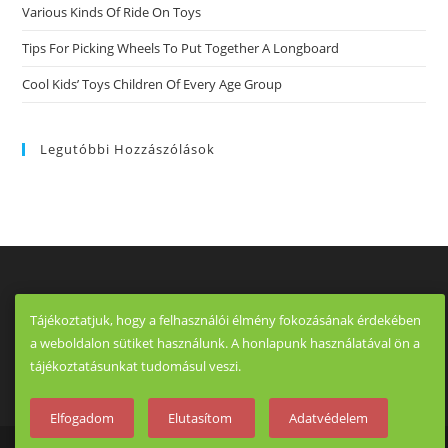
Various Kinds Of Ride On Toys
Tips For Picking Wheels To Put Together A Longboard
Cool Kids’ Toys Children Of Every Age Group
Legutóbbi Hozzászólások
Tájékoztatjuk, hogy a felhasználói élmény fokozásának érdekében
a weboldalon sütiket használunk. A honlapunk használatával ön a
tájékoztatásunkat tudomásul veszi.
Elfogadom
Elutasítom
Adatvédelem
Copyright - OceanWP Theme by OceanWP