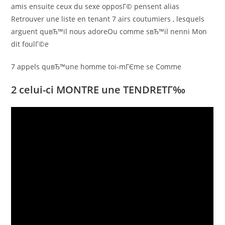
amis ensuite ceux du sexe opposГ© pensent alias
Retrouver une liste en tenant 7 airs coutumiers , lesquels
arguent quвЂ™il nous adoreOu comme sвЂ™il nenni Mon
dit foulГ©e
7 appels quвЂ™une homme toi-mГЄme se Comme
2 celui-ci MONTRE une TENDRETГ‰