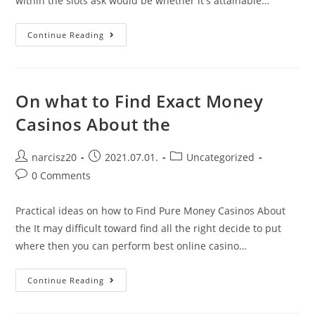
within the slots ask would be whether it's attainable…
The
Continue Reading
Best
Way
To
Win
Truly
Money
On what to Find Exact Money
From
Within
Casinos About the
The
Web
Slots
Post
Post
Post
narcisz20
2021.07.01.
Uncategorized
author:
published:
category:
Post
0 Comments
comments:
Practical ideas on how to Find Pure Money Casinos About
the It may difficult toward find all the right decide to put
where then you can perform best online casino…
On
Continue Reading
What
To
Find