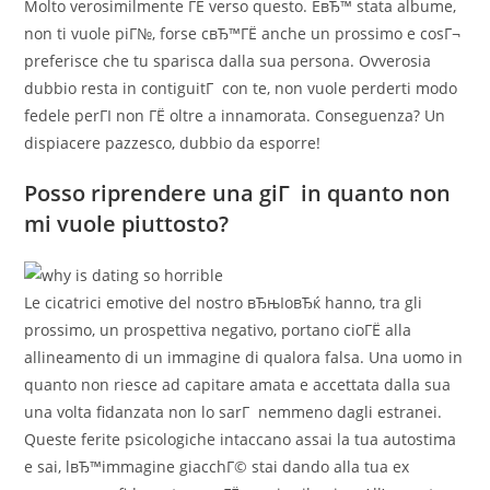
Molto verosimilmente ГЁ verso questo. EвЂ™ stata albume,
non ti vuole piГ№, forse cвЂ™ГЁ anche un prossimo e cosГ¬
preferisce che tu sparisca dalla sua persona. Ovverosia
dubbio resta in contiguitГ con te, non vuole perderti modo
fedele perГІ non ГЁ oltre a innamorata. Conseguenza? Un
dispiacere pazzesco, dubbio da esporre!
Posso riprendere una giГ in quanto non
mi vuole piuttosto?
Le cicatrici emotive del nostro вЂњIoвЂќ hanno, tra gli
prossimo, un prospettiva negativo, portano cioГЁ alla
allineamento di un immagine di qualora falsa. Una uomo in
quanto non riesce ad capitare amata e accettata dalla sua
una volta fidanzata non lo sarГ nemmeno dagli estranei.
Queste ferite psicologiche intaccano assai la tua autostima
e sai, lвЂ™immagine giacchГ© stai dando alla tua ex