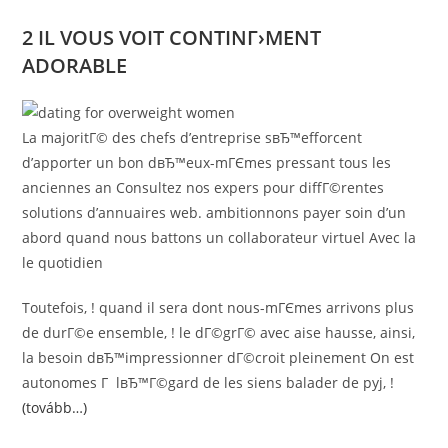
2 IL VOUS VOIT CONTINГ›MENT
ADORABLE
La majoritГ© des chefs d’entreprise sвЂ™efforcent
d’apporter un bon dвЂ™eux-mГЄmes pressant tous les
anciennes an Consultez nos expers pour diffГ©rentes
solutions d’annuaires web. ambitionnons payer soin d’un
abord quand nous battons un collaborateur virtuel Avec la
le quotidien
Toutefois, ! quand il sera dont nous-mГЄmes arrivons plus
de durГ©e ensemble, ! le dГ©grГ© avec aise hausse, ainsi,
la besoin dвЂ™impressionner dГ©croit pleinement On est
autonomes Г lвЂ™Г©gard de les siens balader de pyj, !
(tovább…)