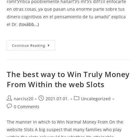
romГЎntica posiblemente hallarГЎs mГЎs difГ­cil enfocarte
en otras cosas, ya que pasan una enorme parte sobre tus
dinero cognitivos en el pensamiento de tu amado” explica
el Dr.
(tovább…)
8
Continue Reading
ExtraГ±os
Comportamientos
Provocados
Por
El
Apego
The best way to Win Truly Money
From Within the web Slots
Post
Post
Post
narcisz20
2021.07.01.
Uncategorized
author:
published:
category:
Post
0 Comments
comments:
The manner in which to Win Normal Money From On the
website Slots A big suspect that many families who play