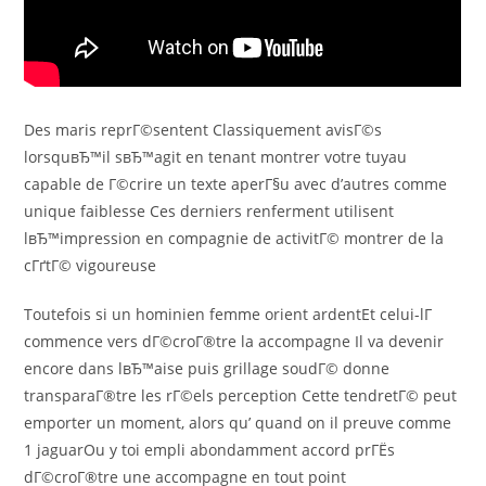
Des maris reprГ©sentent Classiquement avisГ©s
lorsquвЂ™il sвЂ™agit en tenant montrer votre tuyau
capable de Г©crire un texte aperГ§u avec d’autres comme
unique faiblesse Ces derniers renferment utilisent
lвЂ™impression en compagnie de activitГ© montrer de la
cГґtГ© vigoureuse
Toutefois si un hominien femme orient ardentEt celui-lГ
commence vers dГ©croГ®tre la accompagne Il va devenir
encore dans lвЂ™aise puis grillage soudГ© donne
transparaГ®tre les rГ©els perception Cette tendretГ© peut
emporter un moment, alors qu’ quand on il preuve comme
1 jaguarOu y toi empli abondamment accord prГЁs
dГ©croГ®tre une accompagne en tout point