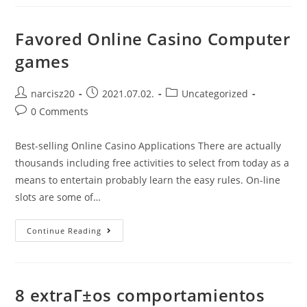
How
To
Find
Factual
Favored Online Casino Computer
Money
Casinos
games
Via
Internet
Post
Post
Post
narcisz20
2021.07.02.
Uncategorized
author:
published:
category:
Post
0 Comments
comments:
Best-selling Online Casino Applications There are actually
thousands including free activities to select from today as a
means to entertain probably learn the easy rules. On-line
slots are some of…
Favored
Continue Reading
Online
Casino
Computer
Games
8 extraГ±os comportamientos