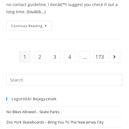
no contact guideline, I donâ€™t suggest you check it out a
long time.
(tovább…)
Giving
Continue Reading
Area
Does
Hurt
Or
Help
Nâ€™t
With
1
2
3
4
…
173
Go to t
Reconciling
Search
this
website
Legutóbbi Bejegyzések
No Bikes Allowed – Skate Parks
Zoo York Skateboards – Bring You To The New Jersey City