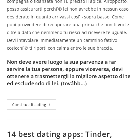
compagna o fidanzata non ГЁ preciso il apice. All’opposto,
posso assicurarti perchГ© lei non avrebbe in nessun caso
desiderato in quanto arrivassi cosГ¬ sopra basso. Come
puoi provvedere di recuperare una prima che non ti vuole
oltre a dato che nemmeno tu riesci ad ricevere te uguale.
Devi intavolare immediatamente un cammino fattivo
cosicchГ© ti riporti con calma entro le sue braccia.
Non deve avere luogo la sua parvenza a far
servire la tua persona, eppure viceversa, devi
ottenere a trasmettergli la migliore aspetto di te
ed escludendo di lei.
(tovább…)
Che
Continue Reading
Posso
Riprendere
Una
GiГ
PerchГ©
Non
14 best dating apps: Tinder,
Mi
Vuole