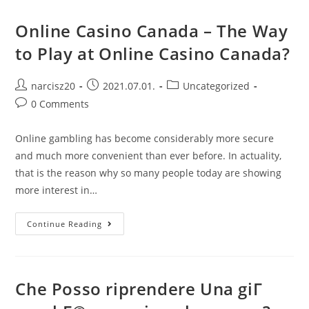
Exact
Money
Casinos
Online Casino Canada – The Way
About
The
to Play at Online Casino Canada?
Post
Post
Post
narcisz20
2021.07.01.
Uncategorized
author:
published:
category:
Post
0 Comments
comments:
Online gambling has become considerably more secure
and much more convenient than ever before. In actuality,
that is the reason why so many people today are showing
more interest in…
Online
Continue Reading
Casino
Canada
–
The
Way
To
Che Posso riprendere Una giГ
Play
At