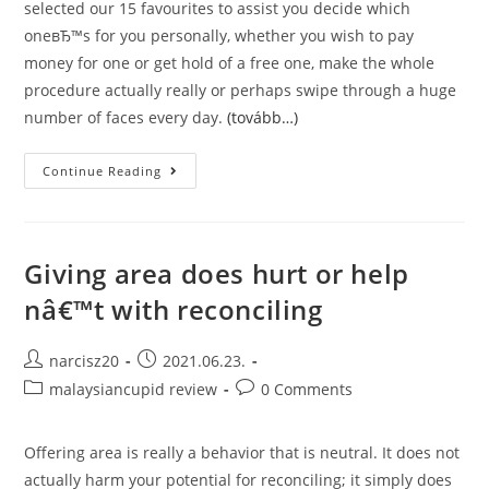
selected our 15 favourites to assist you decide which
oneвЂ™s for you personally, whether you wish to pay
money for one or get hold of a free one, make the whole
procedure actually really or perhaps swipe through a huge
number of faces every day.
(tovább…)
14
Continue Reading
Best
Dating
Apps:
Tinder,
Clover,
Happn,
Giving area does hurt or help
EHarmony.
This
nâ€™t with reconciling
Will
Depend
Entirely
On
Post
Post
narcisz20
2021.06.23.
Which
author:
published:
YouвЂ™re
Post
Post
malaysiancupid review
0 Comments
To
category:
comments:
Locate.
Offering area is really a behavior that is neutral. It does not
actually harm your potential for reconciling; it simply does