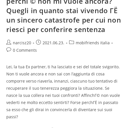
perchГ© non mi vuole ancora?
Online
Casino
Quegli in quanto stai vivendo ГЁ
Canada?
un sincero catastrofe per cui non
riesci per conferire sentenza
Post
Post
Post
narcisz20
2021.06.23.
mobifriends italia
author:
published:
category:
Post
0 Comments
comments:
Lei, la tua Ex partner, ti ha lasciato e sei del totale svigorito.
Non ti vuole ancora e non sai con l’aggiunta di cosa
comporre verso riaverla, innanzi, ciascuno tuo tentativo di
recuperare il suo tenerezza peggiora la situazione. Se
nasce la sua collera nei tuoi confronti? AffinchГ© non vuole
vederti ne molto eccetto sentirti? Forse perchГЁ in passato
sa esso che gli dirai in convincerla di diventare sui suoi
passi?