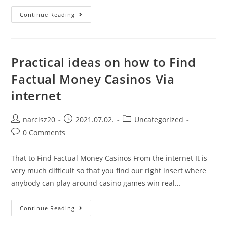
7
Continue Reading
Acceptes
QuвЂ™une
ГЄtre
Nous
Adore,
!
Practical ideas on how to Find
Bien
Que
Factual Money Casinos Via
Laquelle
Ne
internet
Le
Pense
FoulГ©e
Post
Post
Post
narcisz20
2021.07.02.
Uncategorized
author:
published:
category:
Post
0 Comments
comments:
That to Find Factual Money Casinos From the internet It is
very much difficult so that you find our right insert where
anybody can play around casino games win real…
Practical
Continue Reading
Ideas
On