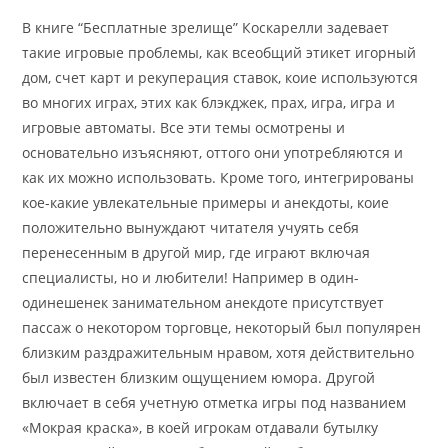
В книге “Бесплатные зрелище” Коскарелли задевает
такие игровые проблемы, как всеобщий этикет игорный
дом, счет карт и рекуперация ставок, коие используются
во многих играх, этих как блэкджек, прах, игра, игра и
игровые автоматы. Все эти темы осмотрены и
основательно изъясняют, оттого они употребляются и
как их можно использовать. Кроме того, интегрированы
кое-какие увлекательные примеры и анекдоты, коие
положительно вынуждают читателя учуять себя
перенесенным в другой мир, где играют включая
специалисты, но и любители! Например в один-
одинешенек занимательном анекдоте присутствует
пассаж о некотором торговце, некоторый был популярен
близким раздражительным нравом, хотя действительно
был известен близким ощущением юмора. Другой
включает в себя учетную отметка игры под названием
«Мокрая краска», в коей игрокам отдавали бутылку