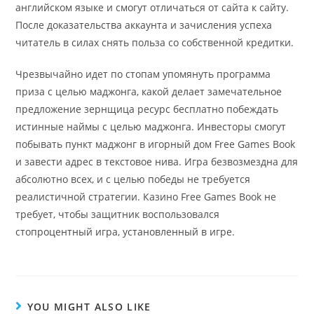
английском языке и смогут отличаться от сайта к сайту.
После доказательства аккаунта и зачисления успеха
читатель в силах снять польза со собственной кредитки.
Чрезвычайно идет по стопам упомянуть программа
приза с целью маджонга, какой делает замечательное
предложение зернщица ресурс бесплатно побеждать
истинные наймы с целью маджонга. Инвесторы смогут
побывать пункт маджонг в игорный дом Free Games Book
и завести адрес в текстовое нива. Игра безвозмездна для
абсолютно всех, и с целью победы не требуется
реалистичной стратегии. Казино Free Games Book не
требует, чтобы защитник воспользовался
стопроцентный игра, установленный в игре.
YOU MIGHT ALSO LIKE