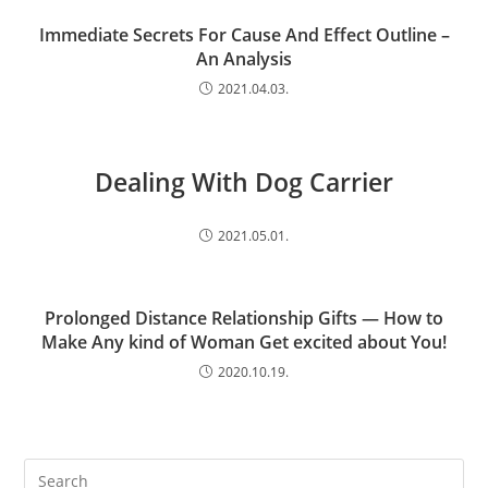
Immediate Secrets For Cause And Effect Outline –
An Analysis
2021.04.03.
Dealing With Dog Carrier
2021.05.01.
Prolonged Distance Relationship Gifts — How to
Make Any kind of Woman Get excited about You!
2020.10.19.
Search