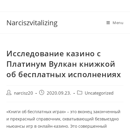
Skip
to
content
Narciszvitalizing
Menu
Исследование казино с
Платинум Вулкан книжкой
об бесплатных исполнениях
Post
Post
Post
narcisz20
2020.09.23.
Uncategorized
author:
published:
category:
«Книги об бесплатных играх» – это вконец законченный
и прекрасный справочник, охватывающий безвыездно
ньюансы игр в онлайн-казино. Это совершенный