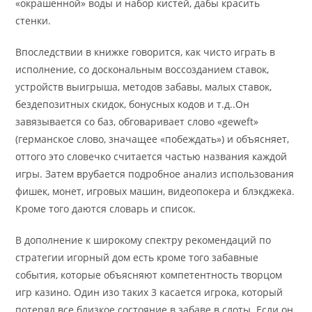
«окрашенной» воды и набор кистей, дабы красить
стенки.
Впоследствии в книжке говорится, как чисто играть в
исполнение, со доскональным воссозданием ставок,
устройств выигрыша, методов забавы, малых ставок,
бездепозитных скидок, бонусных кодов и т.д..Он
завязывается со баз, обговаривает слово «geweft»
(германское слово, значащее «побеждать») и объясняет,
оттого это словечко считается частью названия каждой
игры. Затем врубается подробное анализ использования
фишек, монет, игровых машин, видеопокера и блэкджека.
Кроме того даются словарь и список.
В дополнение к широкому спектру рекомендаций по
стратегии игорный дом есть кроме того забавные
события, которые объясняют компетентность творцом
игр казино. Один изо таких 3 касается игрока, который
потерял все близкое состояние в забаве в слоты. Если он