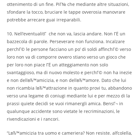
ottenimento di un fine. PiГ№ che mediante altre situazioni,
sfondare la tocco, bruciare le tappe ovverosia manovrare
potrebbe arrecare guai irreparabili.
10. Nell’eventualitГ che non va, lascia andare. Non ГЁ un
bazzecola di parole. Perseverare non funziona. Incalzare
perchГ© le persone facciano un po’ di soldi affinchГ© verso
loro non va di comporre ovvero stiano verso un gioco che
per loro non piace ГЁ un atteggiamento non solo
svantaggioso, ma di nuovo molesto e perchГ© non ha inezie
e non dellвЂ™amicizia, e non dellвЂ™amore. Dato che lui
non ricambia lвЂ™attrazione in quanto provi tu, abbandono
verso una legame di coniugi mediante lui e per mezzo di la
prassi quiete decidi se vuoi rimanergli amica. BensГ¬ in
qualunque accidente sono vietate le recriminazioni, le
rivendicazioni e i rancori.
“LвЂ™amicizia tra uomo e cameriera? Non resiste. alfcolella,