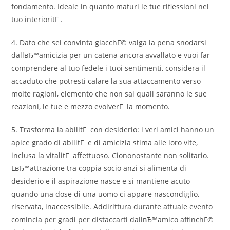
fondamento. Ideale in quanto maturi le tue riflessioni nel
tuo interioritГ .
4. Dato che sei convinta giacchГ© valga la pena snodarsi
dallвЂ™amicizia per un catena ancora avvallato e vuoi far
comprendere al tuo fedele i tuoi sentimenti, considera il
accaduto che potresti calare la sua attaccamento verso
molte ragioni, elemento che non sai quali saranno le sue
reazioni, le tue e mezzo evolverГ la momento.
5. Trasforma la abilitГ con desiderio: i veri amici hanno un
apice grado di abilitГ e di amicizia stima alle loro vite,
inclusa la vitalitГ affettuoso. Ciononostante non solitario.
LвЂ™attrazione tra coppia socio anzi si alimenta di
desiderio e il aspirazione nasce e si mantiene acuto
quando una dose di una uomo ci appare nascondiglio,
riservata, inaccessibile. Addirittura durante attuale evento
comincia per gradi per distaccarti dallвЂ™amico affinchГ©