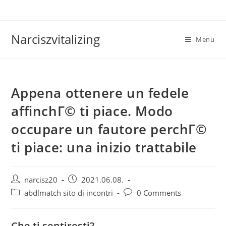
Skip
to
content
Narciszvitalizing
Menu
Appena ottenere un fedele
affinchГ© ti piace. Modo
occupare un fautore perchГ©
ti piace: una inizio trattabile
Post
Post
narcisz20
2021.06.08.
author:
published:
Post
Post
abdlmatch sito di incontri
0 Comments
category:
comments:
Che ti sentiresti?