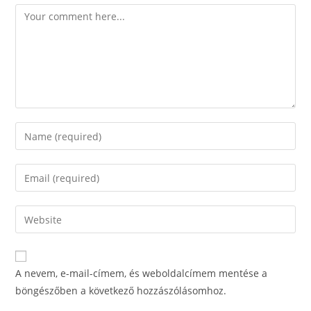
Comment
Enter
your
name
Enter
or
your
username
email
Enter
to
address
your
comment
to
website
comment
URL
A nevem, e-mail-címem, és weboldalcímem mentése a
(optional)
böngészőben a következő hozzászólásomhoz.