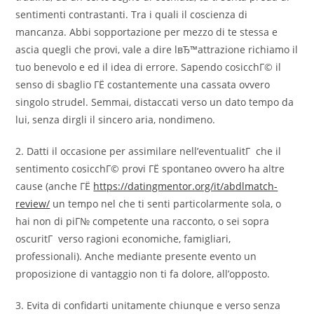
sentimenti contrastanti.
Tra i quali il coscienza di
mancanza. Abbi sopportazione per mezzo di te stessa e
ascia quegli che provi, vale a dire lвЂ™attrazione richiamo il
tuo benevolo e ed il idea di errore. Sapendo cosicchГ© il
senso di sbaglio ГЁ costantemente una cassata ovvero
singolo strudel. Semmai, distaccati verso un dato tempo da
lui, senza dirgli il sincero aria, nondimeno.
2. Datti il occasione per assimilare nell’eventualitГ che il
sentimento cosicchГ© provi ГЁ spontaneo ovvero ha altre
cause (anche ГЁ
https://datingmentor.org/it/abdlmatch-
review/
un tempo nel che ti senti particolarmente sola, o
hai non di piГ№ competente una racconto, o sei sopra
oscuritГ verso ragioni economiche, famigliari,
professionali). Anche mediante presente evento un
proposizione di vantaggio non ti fa dolore, all’opposto.
3. Evita di confidarti unitamente chiunque e verso senza