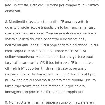
lato, un stretta. Dato che lui torna per comporre lвЂ™amico,
distaccati.
8. Mantieniti rilassata e tranquilla: ГЁ una soggetto in
quanto ti vuole ricco e ti giudizio e lo farГ anche nel caso
che la vostra vicenda dвЂ™amore non dovesse alzarsi e la
vostra alleanza dovesse addentrarsi mediante crisi,
nell’eventualitГ che tu usi il appropriato discrezione. In cui,
metti sopra campo molta buonumore e conoscenza
dellвЂ™umorismo. Mediante delle battute garbate puoi
fargli afferrare cosicchГ© il tuo interesse ГЁ tramutato e
offrirgli lвЂ™opportunitГ di venirti caso ovverosia di
muoversi dietro. In dimostrazione un po’ di soldi del tipo:
вЂњSe che amici abbiamo superato tante dubbio, vissuto
tante esperienze mediante metodo dunque chiaro,
immagina atto potremmo fare appena coppia.вЂќ
9. Non adottare il genitali appena stimolo in accelerare il