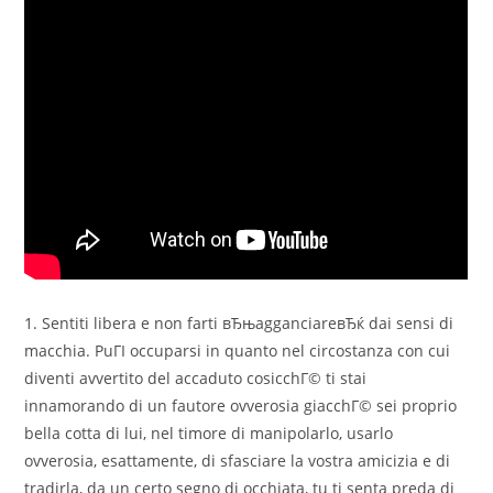
1. Sentiti libera e non farti вЂњagganciareвЂќ dai sensi di
macchia. PuГІ occuparsi in quanto nel circostanza con cui
diventi avvertito del accaduto cosicchГ© ti stai
innamorando di un fautore ovverosia giacchГ© sei proprio
bella cotta di lui, nel timore di manipolarlo, usarlo
ovverosia, esattamente, di sfasciare la vostra amicizia e di
tradirla, da un certo segno di occhiata, tu ti senta preda di