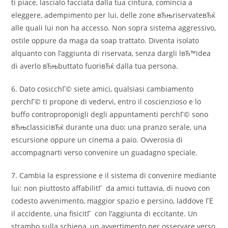
ti piace, lascialo facciata dalla tua cintura, comincia a
eleggere, adempimento per lui, delle zone вЂњriservateвЂќ
alle quali lui non ha accesso. Non sopra sistema aggressivo,
ostile oppure da maga da soap trattato. Diventa isolato
alquanto con l’aggiunta di riservata, senza dargli lвЂ™idea
di averlo вЂњbuttato fuoriвЂќ dalla tua persona.
6. Dato cosicchГ© siete amici, qualsiasi cambiamento
perchГ© ti propone di vedervi, entro il coscienzioso e lo
buffo controproponigli degli appuntamenti perchГ© sono
вЂњclassiciвЂќ durante una duo: una pranzo serale, una
escursione oppure un cinema a paio. Ovverosia di
accompagnarti verso convenire un guadagno speciale.
7. Cambia la espressione e il sistema di convenire mediante
lui: non piuttosto affabilitГ da amici tuttavia, di nuovo con
codesto avvenimento, maggior spazio e persino, laddove ГЁ
il accidente, una fisicitГ con l’aggiunta di eccitante. Un
strambo sulla schiena, un avvertimento per osservare verso