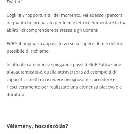
Twitter”
Cogli lвЂ™opportunitГ del momento. Fai adesso i percorsi
in quanto ho preparato per le mie lettrici. Aumentare la tua
abilitГ di comprendere te stessa e gli uomini:
EвЂ™ il originario appassito verso la sapere di te e del tuo
possibile di richiamo.
In attuale cammino si spiegano i passi dellвЂ™attrazione
вЂњautenticaвЂќ, quella attraverso la ad esempio ti dГ i
capacitГ , smetti di risiedere bisognosa e scocciatore e
riesci veramente per realizzare una attinenza piacevole e
duratura.
Vélemény, hozzászólás?