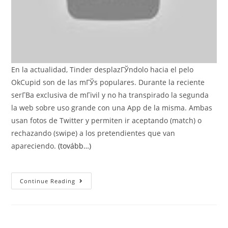
En la actualidad, Tinder desplazГЎndolo hacia el pelo
OkCupid son de las mГЎs populares. Durante la reciente
serГ­В­a exclusiva de mГіvil y no ha transpirado la segunda
la web sobre uso grande con una App de la misma. Ambas
usan fotos de Twitter y permiten ir aceptando (match) o
rechazando (swipe) a los pretendientes que van
apareciendo.
(tovább…)
En
Continue Reading
Demasiadas
Situaciones
Tenemos
Que
Ayudar
A