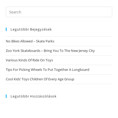
Usuarios
A
Superar
Search
Su
this
Calidad
Sobre
website
Vida
Luego
Legutóbbi Bejegyzések
De
Un
Duelo
No Bikes Allowed – Skate Parks
Por
La
PГ©rdida
Zoo York Skateboards – Bring You To The New Jersey City
Sobre
Su
Various Kinds Of Ride On Toys
Pareja
Tips For Picking Wheels To Put Together A Longboard
Cool Kids’ Toys Children Of Every Age Group
Legutóbbi Hozzászólások