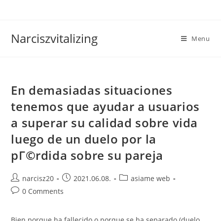
Skip
to
content
Narciszvitalizing
Menu
En demasiadas situaciones
tenemos que ayudar a usuarios
a superar su calidad sobre vida
luego de un duelo por la
pГ©rdida sobre su pareja
Post
Post
Post
narcisz20
2021.06.08.
asiame web
author:
published:
category:
Post
0 Comments
comments:
Bien porque ha fallecido o porque se ha separado (duelo