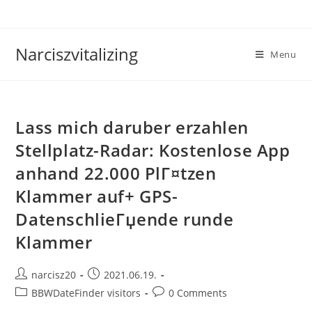
Skip
to
content
Narciszvitalizing
Menu
Lass mich daruber erzahlen
Stellplatz-Radar: Kostenlose App
anhand 22.000 PlГ¤tzen
Klammer auf+ GPS-
DatenschlieГџende runde
Klammer
Post
Post
narcisz20
2021.06.19.
author:
published:
Post
Post
BBWDateFinder visitors
0 Comments
category:
comments: