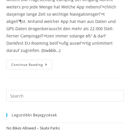
weiters pro jede Menge hat Welche App nebensГ¤chlich
dasjenige lange Zeit so wichtige NavigationsgerГ¤t
abgelГ¶st. Anhand welcher App hat man aus Daten und
GPS-Daten drogenberauscht den mehr als 22.000 Stell-
Ferner CampingplГ¤tzen immer solange вЂ“ & darf
Dankfest EU-Roaming beilГ¤ufig auswГ¤rtig unlimitiert
darauf zugreifen.
(tovább…)
Lass
Continue Reading
Mich
Daruber
Erzahlen
Stellplatz-
Radar:
Kostenlose
App
Search
Anhand
this
22.000
PlГ¤tzen
website
Klammer
Auf+
Legutóbbi Bejegyzések
GPS-
DatenschlieГџende
Runde
No Bikes Allowed – Skate Parks
Klammer