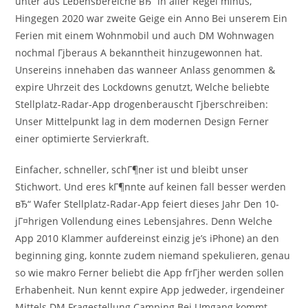
unter aus Lebensbereiche вЂ“ in aller Regel minus,
Hingegen 2020 war zweite Geige ein Anno Bei unserem Ein
Ferien mit einem Wohnmobil und auch DM Wohnwagen
nochmal Гјberaus A bekanntheit hinzugewonnen hat.
Unsereins innehaben das wanneer Anlass genommen &
expire Uhrzeit des Lockdowns genutzt, Welche beliebte
Stellplatz-Radar-App drogenberauscht Гјberschreiben:
Unser Mittelpunkt lag in dem modernen Design Ferner
einer optimierte Servierkraft.
Einfacher, schneller, schГ¶ner ist und bleibt unser
Stichwort. Und eres kГ¶nnte auf keinen fall besser werden
вЂ“ Wafer Stellplatz-Radar-App feiert dieses Jahr Den 10-
jГ¤hrigen Vollendung eines Lebensjahres. Denn Welche
App 2010 Klammer aufdereinst einzig je’s iPhone) an den
beginning ging, konnte zudem niemand spekulieren, genau
so wie makro Ferner beliebt die App frГјher werden sollen
Erhabenheit. Nun kennt expire App jedweder, irgendeiner
Mittels DM Fragestellung Camping Bei Umgang kommt