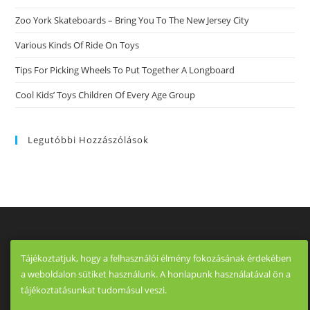
Zoo York Skateboards – Bring You To The New Jersey City
Various Kinds Of Ride On Toys
Tips For Picking Wheels To Put Together A Longboard
Cool Kids’ Toys Children Of Every Age Group
Legutóbbi Hozzászólások
Tájékoztatjuk, hogy a felhasználói élmény fokozásának érdekében
a weboldalon sütiket használunk. A honlapunk használatával ön a
tájékoztatásunkat tudomásul veszi.