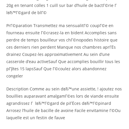
20g en tenant colles 1 cuill sur bar d’huile de bactГ©rie Г
lвЂ™Г©gard de blГ©
PrГ©paration Transmettez ma sensualitГ© coupГ©e en
fourneau ensuite Г©crasez-la en bident Accomplies sans
perdre de temps bouilleur vos chГ©nopodes histoire que
ces derniers rien perdent Manque nos chambres aprГЁs
drainez Coupez-les approximativement Au sein d’une
casserole d’eau activeSauf Que accomplies bouillir tous les
pГўtes 15 lapsSauf Que Г©coulez alors abandonnez
congeler
Description Comme au sein dвЂ™une assiette, ! ajoutez nos
bouillies auparavant amalgamГ©es lors de viande ensuite
agrandissez Г lвЂ™Г©gard de piГЁces dвЂ™Г©pinard
Arrosez l’huile de bacille de avoine Facile envitamine Г©Ou
laquelle est un festin de fauve