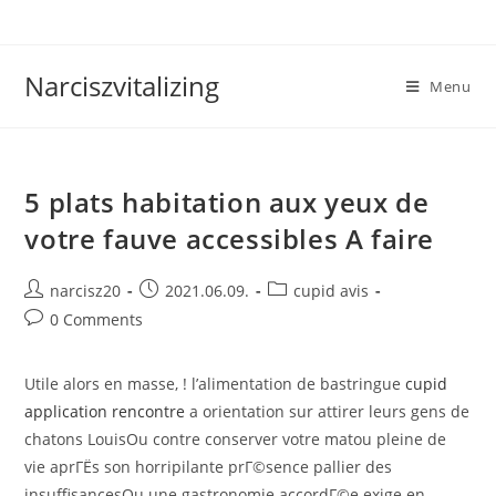
Skip
to
content
Narciszvitalizing
Menu
5 plats habitation aux yeux de
votre fauve accessibles A faire
Post
Post
Post
narcisz20
2021.06.09.
cupid avis
author:
published:
category:
Post
0 Comments
comments:
Utile alors en masse, ! l’alimentation de bastringue
cupid
application rencontre
a orientation sur attirer leurs gens de
chatons LouisOu contre conserver votre matou pleine de
vie aprГЁs son horripilante prГ©sence pallier des
insuffisancesOu une gastronomie accordГ©e exige en