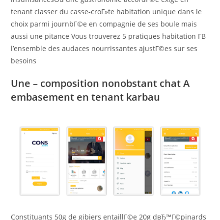
tenant classer du casse-croГ»te habitation unique dans le
choix parmi journbГ©e en compagnie de ses boule mais
aussi une pitance Vous trouverez 5 pratiques habitation Г­В
l’ensemble des audaces nourrissantes ajustГ©es sur ses
besoins
Une – composition nonobstant chat A
embasement en tenant karbau
Constituants 50g de gibiers entaillГ©e 20g dвЂ™Г©pinards