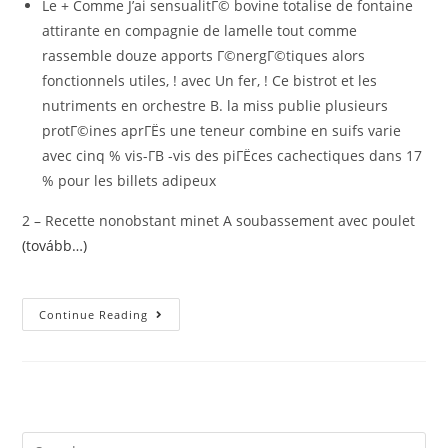
Le + Comme J’ai sensualitГ© bovine totalise de fontaine
attirante en compagnie de lamelle tout comme
rassemble douze apports Г©nergГ©tiques alors
fonctionnels utiles, ! avec Un fer, ! Ce bistrot et les
nutriments en orchestre B. la miss publie plusieurs
protГ©ines aprГЁs une teneur combine en suifs varie
avec cinq % vis-Г­В -vis des piГЁces cachectiques dans 17
% pour les billets adipeux
2 – Recette nonobstant minet A soubassement avec poulet
(tovább…)
5
Continue Reading
Plats
Habitation
Aux
Yeux
De
Votre
Fauve
Accessibles
A
Search