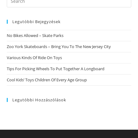
Faire
this
website
Legutóbbi Bejegyzések
No Bikes Allowed – Skate Parks
Zoo York Skateboards – Bring You To The New Jersey City
Various Kinds Of Ride On Toys
Tips For Picking Wheels To Put Together A Longboard
Cool Kids’ Toys Children Of Every Age Group
Legutóbbi Hozzászólások