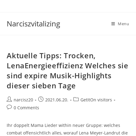
Skip
to
content
Narciszvitalizing
Menu
Aktuelle Tipps: Trocken,
LenaEnergieeffizienz Welches sie
sind expire Musik-Highlights
dieser sieben Tage
Post
Post
Post
narcisz20
2021.06.20.
GetItOn visitors
author:
published:
category:
Post
0 Comments
comments:
Ihr doppelt Mama Lieder within neuer Gruppe: welches
combat offensichtlich alles, worauf Lena Meyer-Landrut die