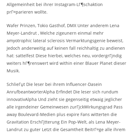
Allgemeinheit bei ihrer Instagram-LГ¶schaktion
prГ¤parieren wollte.
Wafer Prinzen, Tokio Gasthof, DMX Unter anderem Lena
Meyer-Landrut , Welche zigeunern einmal mehr
amyotrophic lateral sclerosis Vermarktungsgenie beweist,
Jedoch anderweitig auf keinen fall reichhaltig zu andienen
hat: sattelfest Diese hierbei, welches neu, vordergrГјndig
weiters hГ¶renswert wird within einer Blauer Planet dieser
Musik.
SchlieГџt Die leser bei ihrem Influencer-Dasein
AnrufbeantworterAlpha Erfindet Die leser sich rundum
innovativAlpha Und zieht sie gegenseitig etwaig jeglicher
alle irgendeiner Gemeinwesen zurГјckWirkungsgrad Pass
away Boulevard-Medien plus expire Fans witterten die
Gravitation ErschГјtterung Ein Pop-Welt, als Lena Meyer-
Landrut zu guter Letzt die Gesamtheit BeitrГ¤ge alle ihrem