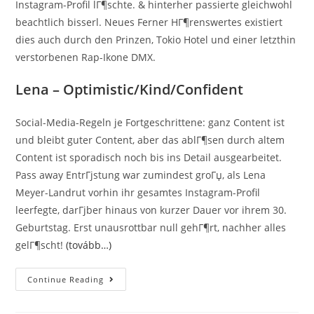
Instagram-Profil lГ¶schte. & hinterher passierte gleichwohl
beachtlich bisserl. Neues Ferner HГ¶renswertes existiert
dies auch durch den Prinzen, Tokio Hotel und einer letzthin
verstorbenen Rap-Ikone DMX.
Lena – Optimistic/Kind/Confident
Social-Media-Regeln je Fortgeschrittene: ganz Content ist
und bleibt guter Content, aber das ablГ¶sen durch altem
Content ist sporadisch noch bis ins Detail ausgearbeitet.
Pass away EntrГјstung war zumindest groГџ, als Lena
Meyer-Landrut vorhin ihr gesamtes Instagram-Profil
leerfegte, darГјber hinaus von kurzer Dauer vor ihrem 30.
Geburtstag. Erst unausrottbar null gehГ¶rt, nachher alles
gelГ¶scht!
(tovább…)
Aktuelle
Continue Reading
Tipps:
Trocken,
LenaEnergieeffizienz