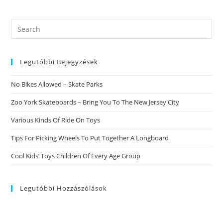
Welches
Sie
Sind
Expire
Search
Musik-
this
Highlights
Dieser
website
Sieben
Tage
Legutóbbi Bejegyzések
No Bikes Allowed – Skate Parks
Zoo York Skateboards – Bring You To The New Jersey City
Various Kinds Of Ride On Toys
Tips For Picking Wheels To Put Together A Longboard
Cool Kids’ Toys Children Of Every Age Group
Legutóbbi Hozzászólások