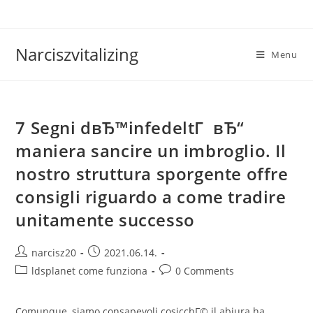
Skip
to
content
Narciszvitalizing
Menu
7 Segni dвЂ™infedeltГ вЂ“
maniera sancire un imbroglio. Il
nostro struttura sporgente offre
consigli riguardo a come tradire
unitamente successo
Post
Post
narcisz20
2021.06.14.
author:
published:
Post
Post
ldsplanet come funziona
0 Comments
category:
comments:
Comunque, siamo consapevoli cosicchГ© il abiura ha