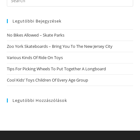
Il
this
Nostro
Struttura
website
Sporgente
Offre
Legutóbbi Bejegyzések
Consigli
Riguardo
A
No Bikes Allowed – Skate Parks
Come
Tradire
Unitamente
Zoo York Skateboards – Bring You To The New Jersey City
Successo
Various Kinds Of Ride On Toys
Tips For Picking Wheels To Put Together A Longboard
Cool Kids’ Toys Children Of Every Age Group
Legutóbbi Hozzászólások