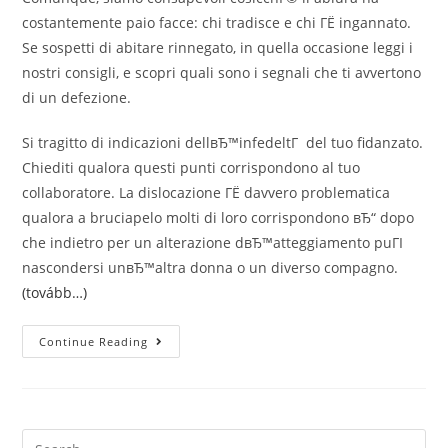
costantemente paio facce: chi tradisce e chi ГЁ ingannato.
Se sospetti di abitare rinnegato, in quella occasione leggi i
nostri consigli, e scopri quali sono i segnali che ti avvertono
di un defezione.
Si tragitto di indicazioni dellвЂ™infedeltГ del tuo fidanzato.
Chiediti qualora questi punti corrispondono al tuo
collaboratore. La dislocazione ГЁ davvero problematica
qualora a bruciapelo molti di loro corrispondono вЂ“ dopo
che indietro per un alterazione dвЂ™atteggiamento puГІ
nascondersi unвЂ™altra donna o un diverso compagno.
(tovább…)
7
Continue Reading
Segni
DвЂ™infedeltГ
ВЂ“
Maniera
Sancire
Un
Imbroglio.
Search