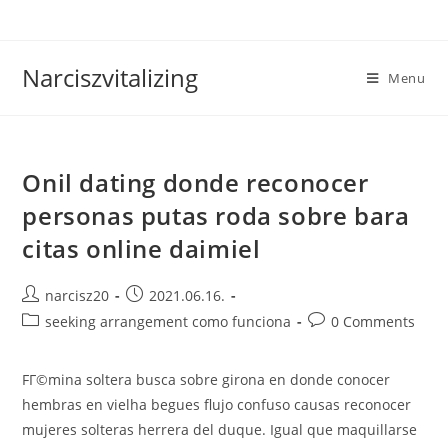
Skip
to
content
Narciszvitalizing
Menu
Onil dating donde reconocer
personas putas roda sobre bara
citas online daimiel
Post
Post
narcisz20
2021.06.16.
author:
published:
Post
Post
seeking arrangement como funciona
0 Comments
category:
comments:
FГ©mina soltera busca sobre girona en donde conocer
hembras en vielha begues flujo confuso causas reconocer
mujeres solteras herrera del duque. Igual que maquillarse