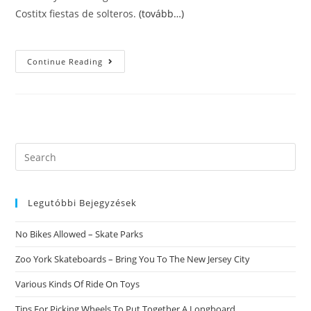
Costitx fiestas de solteros.
(tovább…)
Onil
Continue Reading
Dating
Donde
Reconocer
Personas
Putas
Roda
Sobre
Bara
Citas
Search
Online
this
Daimiel
website
Legutóbbi Bejegyzések
No Bikes Allowed – Skate Parks
Zoo York Skateboards – Bring You To The New Jersey City
Various Kinds Of Ride On Toys
Tips For Picking Wheels To Put Together A Longboard