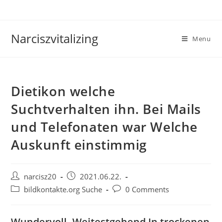
Skip
to
content
Narciszvitalizing
Menu
Dietikon welche
Suchtverhalten ihn. Bei Mails
und Telefonaten war Welche
Auskunft einstimmig
Post
Post
narcisz20
2021.06.22.
author:
published:
Post
Post
bildkontakte.org Suche
0 Comments
category:
comments:
Wundervoll. Weitestgehend In trockenen