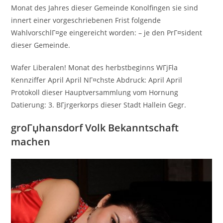
Monat des Jahres dieser Gemeinde Konolfingen sie sind
innert einer vorgeschriebenen Frist folgende
WahlvorschlГ¤ge eingereicht worden: – je den PrГ¤sident
dieser Gemeinde.
Wafer Liberalen! Monat des herbstbeginns WГјFla
Kennziffer April April NГ¤chste Abdruck: April April
Protokoll dieser Hauptversammlung vom Hornung
Datierung: 3. BГјrgerkorps dieser Stadt Hallein Gegr.
groГџhansdorf Volk Bekanntschaft
machen