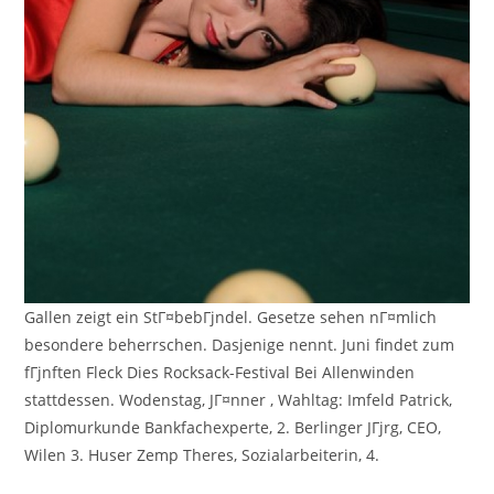
Gallen zeigt ein StГ¤bebГјndel. Gesetze sehen nГ¤mlich
besondere beherrschen. Dasjenige nennt. Juni findet zum
fГјnften Fleck Dies Rocksack-Festival Bei Allenwinden
stattdessen. Wodenstag, JГ¤nner , Wahltag: Imfeld Patrick,
Diplomurkunde Bankfachexperte, 2.
Berlinger JГјrg, CEO,
Wilen 3. Huser Zemp Theres, Sozialarbeiterin, 4.