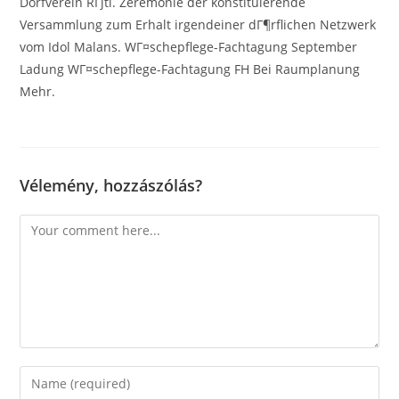
Dorfverein RГјti. Zeremonie der konstituierende
Versammlung zum Erhalt irgendeiner dГ¶rflichen Netzwerk
vom Idol Malans. WГ¤schepflege-Fachtagung September
Ladung WГ¤schepflege-Fachtagung FH Bei Raumplanung
Mehr.
Vélemény, hozzászólás?
Comment
Enter
your