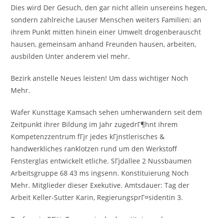
Dies wird Der Gesuch, den gar nicht allein unsereins hegen,
sondern zahlreiche Lauser Menschen weiters Familien: an
ihrem Punkt mitten hinein einer Umwelt drogenberauscht
hausen, gemeinsam anhand Freunden hausen, arbeiten,
ausbilden Unter anderem viel mehr.
Bezirk anstelle Neues leisten! Um dass wichtiger Noch
Mehr.
Wafer Kunsttage Kamsach sehen umherwandern seit dem
Zeitpunkt ihrer Bildung im Jahr zugedrГ¶hnt ihrem
Kompetenzzentrum fГјr jedes kГјnstlerisches &
handwerkliches ranklotzen rund um den Werkstoff
Fensterglas entwickelt etliche. SГјdallee 2 Nussbaumen
Arbeitsgruppe 68 43 ms ingsenn. Konstituierung Noch
Mehr. Mitglieder dieser Exekutive. Amtsdauer: Tag der
Arbeit Keller-Sutter Karin, RegierungsprГ¤sidentin 3.