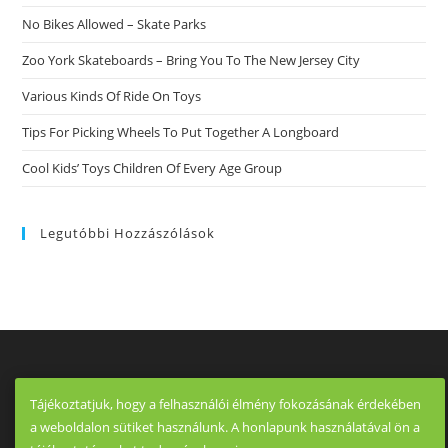
No Bikes Allowed – Skate Parks
Zoo York Skateboards – Bring You To The New Jersey City
Various Kinds Of Ride On Toys
Tips For Picking Wheels To Put Together A Longboard
Cool Kids’ Toys Children Of Every Age Group
Legutóbbi Hozzászólások
Tájékoztatjuk, hogy a felhasználói élmény fokozásának érdekében
a weboldalon sütiket használunk. A honlapunk használatával ön a