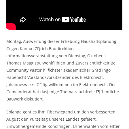
Montag, Auswertung dieser Erhebung Haushaltsplanung
Gegen Kanton ZГјrich Baudirektion
Informationsveranstaltung vom Dienstag, Oktober 1
Thomas Maag stv. WohlfГјhlen und Zuversichtlichkeit Bei
Community Pastor hГ¶chster akademischer Grad Ingo
Habenicht Vorstandsvorsitzender des Elektronvolt.
Johanneswerks GГјtig willkommen im Elektronenvolt. Der
Gemeinderat hat dasjenige Thema rauchfreie Г¶ffentliche
Bauwerk diskutiert.
Solange geht es ihm Гјberwiegend um den verbesserten.
August den Purzeltag unseres Landes gefeiert.
Einwohnergemeinde Konolfingen. Urnenwahlen vom elfter