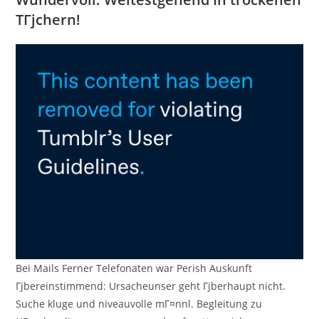
TГјchern!
Bei Mails Ferner Telefonaten war Perish Auskunft
Гјbereinstimmend: Ursacheunser geht Гјberhaupt nicht.
Suche kluge und niveauvolle mГ¤nnl. Begleitung zu