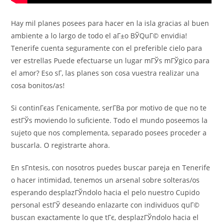
Hay mil planes posees para hacer en la isla gracias al buen
ambiente a lo largo de todo el aГ±o ВЎQuГ© envidia!
Tenerife cuenta seguramente con el preferible cielo para
ver estrellas Puede efectuarse un lugar mГЎs mГЎgico para
el amor? Eso sГ­, las planes son cosa vuestra realizar una
cosa bonitos/as!
Si continГєas Гєnicamente, serГ­В­a por motivo de que no te
estГЎs moviendo lo suficiente. Todo el mundo poseemos la
sujeto que nos complementa, separado posees proceder a
buscarla. O registrarte ahora.
En sГ­ntesis, con nosotros puedes buscar pareja en Tenerife
o hacer intimidad, tenemos un arsenal sobre solteras/os
esperando desplazГЎndolo hacia el pelo nuestro Cupido
personal estГЎ deseando enlazarte con individuos quГ©
buscan exactamente lo que tГє, desplazГЎndolo hacia el