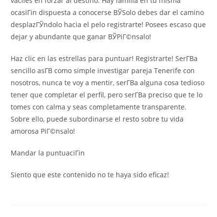
vaciles en forzar al destino. Hay familia en tu misma
ocasiГіn dispuesta a conocerse ВЎSolo debes dar el camino
desplazГЎndolo hacia el pelo registrarte! Posees escaso que
dejar y abundante que ganar ВЎPiГ©nsalo!
Haz clic en las estrellas para puntuar! Registrarte! SerГ­В­a
sencillo asГ­В­ como simple investigar pareja Tenerife con
nosotros, nunca te voy a mentir, serГ­В­a alguna cosa tedioso
tener que completar el perfil, pero serГ­В­a preciso que te lo
tomes con calma y seas completamente transparente.
Sobre ello, puede subordinarse el resto sobre tu vida
amorosa PiГ©nsalo!
Mandar la puntuaciГіn
Siento que este contenido no te haya sido eficaz!