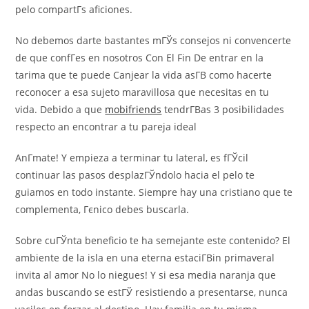
pelo compartГ­s aficiones.
No debemos darte bastantes mГЎs consejos ni convencerte
de que confГ­es en nosotros Con El Fin De entrar en la
tarima que te puede Canjear la vida asГ­В­ como hacerte
reconocer a esa sujeto maravillosa que necesitas en tu
vida. Debido a que
mobifriends
tendrГ­В­as 3 posibilidades
respecto an encontrar a tu pareja ideal
AnГ­mate! Y empieza a terminar tu lateral, es fГЎcil
continuar las pasos desplazГЎndolo hacia el pelo te
guiamos en todo instante. Siempre hay una cristiano que te
complementa, Гєnico debes buscarla.
Sobre cuГЎnta beneficio te ha semejante este contenido? El
ambiente de la isla en una eterna estaciГ­Віn primaveral
invita al amor No lo niegues! Y si esa media naranja que
andas buscando se estГЎ resistiendo a presentarse, nunca