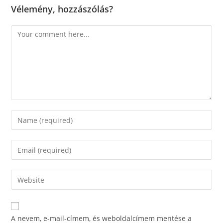
Vélemény, hozzászólás?
Comment
Enter
your
name
Enter
or
your
username
email
Enter
to
address
your
comment
to
website
comment
URL
A nevem, e-mail-címem, és weboldalcímem mentése a