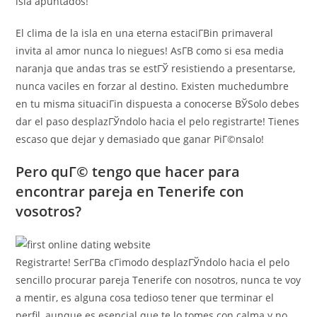
isla apuntados!
El clima de la isla en una eterna estaciГ­Віn primaveral
invita al amor nunca lo niegues! AsГ­В­ como si esa media
naranja que andas tras se estГЎ resistiendo a presentarse,
nunca vaciles en forzar al destino. Existen muchedumbre
en tu misma situaciГіn dispuesta a conocerse ВЎSolo debes
dar el paso desplazГЎndolo hacia el pelo registrarte! Tienes
escaso que dejar y demasiado que ganar PiГ©nsalo!
Pero quГ© tengo que hacer para
encontrar pareja en Tenerife con
vosotros?
Registrarte! SerГ­В­a cГіmodo desplazГЎndolo hacia el pelo
sencillo procurar pareja Tenerife con nosotros, nunca te voy
a mentir, es alguna cosa tedioso tener que terminar el
perfil, aunque es esencial que te lo tomes con calma y no