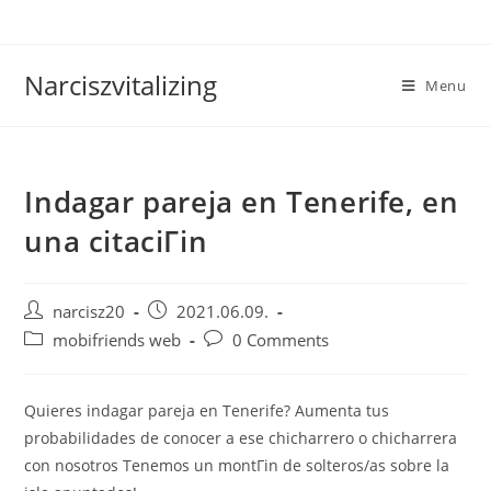
Skip
to
content
Narciszvitalizing
Menu
Indagar pareja en Tenerife, en
una citaciГіn
Post
Post
narcisz20
2021.06.09.
author:
published:
Post
Post
mobifriends web
0 Comments
category:
comments:
Quieres indagar pareja en Tenerife? Aumenta tus
probabilidades de conocer a ese chicharrero o chicharrera
con nosotros Tenemos un montГіn de solteros/as sobre la