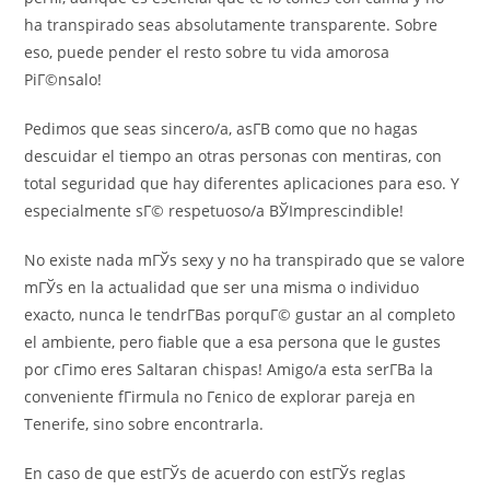
ha transpirado seas absolutamente transparente.
Sobre
eso, puede pender el resto sobre tu vida amorosa
PiГ©nsalo!
Pedimos que seas sincero/a, asГ­В­ como que no hagas
descuidar el tiempo an otras personas con mentiras, con
total seguridad que hay diferentes aplicaciones para eso. Y
especialmente sГ© respetuoso/a ВЎImprescindible!
No existe nada mГЎs sexy y no ha transpirado que se valore
mГЎs en la actualidad que ser una misma o individuo
exacto, nunca le tendrГ­В­as porquГ© gustar an al completo
el ambiente, pero fiable que a esa persona que le gustes
por cГіmo eres Saltaran chispas! Amigo/a esta serГ­В­a la
conveniente fГіrmula no Гєnico de explorar pareja en
Tenerife, sino sobre encontrarla.
En caso de que estГЎs de acuerdo con estГЎs reglas