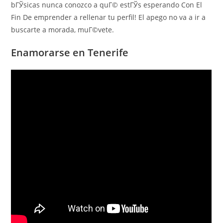
bГЎsicas nunca conozco a quГ© estГЎs esperando Con El
Fin De emprender a rellenar tu perfil! El apego no va a ir a
buscarte a morada, muГ©vete.
Enamorarse en Tenerife