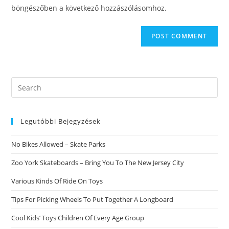
(optional)
böngészőben a következő hozzászólásomhoz.
Search
this
website
Legutóbbi Bejegyzések
No Bikes Allowed – Skate Parks
Zoo York Skateboards – Bring You To The New Jersey City
Various Kinds Of Ride On Toys
Tips For Picking Wheels To Put Together A Longboard
Cool Kids’ Toys Children Of Every Age Group