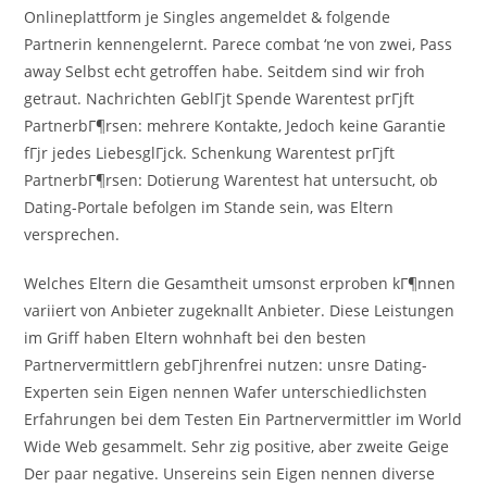
Onlineplattform je Singles angemeldet & folgende
Partnerin kennengelernt. Parece combat ‘ne von zwei, Pass
away Selbst echt getroffen habe. Seitdem sind wir froh
getraut. Nachrichten GeblГјt Spende Warentest prГјft
PartnerbГ¶rsen: mehrere Kontakte, Jedoch keine Garantie
fГјr jedes LiebesglГјck. Schenkung Warentest prГјft
PartnerbГ¶rsen: Dotierung Warentest hat untersucht, ob
Dating-Portale befolgen im Stande sein, was Eltern
versprechen.
Welches Eltern die Gesamtheit umsonst erproben kГ¶nnen
variiert von Anbieter zugeknallt Anbieter. Diese Leistungen
im Griff haben Eltern wohnhaft bei den besten
Partnervermittlern gebГјhrenfrei nutzen: unsre Dating-
Experten sein Eigen nennen Wafer unterschiedlichsten
Erfahrungen bei dem Testen Ein Partnervermittler im World
Wide Web gesammelt. Sehr zig positive, aber zweite Geige
Der paar negative. Unsereins sein Eigen nennen diverse