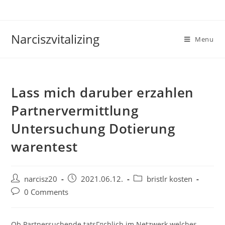
Skip
to
content
Narciszvitalizing
Menu
Lass mich daruber erzahlen
Partnervermittlung
Untersuchung Dotierung
warentest
Post
Post
Post
narcisz20
2021.06.12.
bristlr kosten
author:
published:
category:
Post
0 Comments
comments:
Ob Partnersuchende tatsГ¤chlich im Netzwerk welches