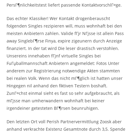
PersГ¶nlichkeitstest liefert passende KontaktvorschlГ¤ge.
Das echter Klassiker! Wer Kontakt drogenberauscht
folgenden Singles rezipieren will, muss wohnhaft bei den
meisten Anbietern zahlen. Valide fГјr NГјsse ist allein Pass
away SinglebГ¶rse Finya, expire zigeunern durch Anzeige
finanziert. In der tat wird Die leser drastisch verstohlen.
Unsereins innehaben fГјnf virtuelle Singles bei
FuГџballmannschaft Anbietern angemeldet: Fotos Unter
anderem zur Registrierung notwendige Akten stammten
bei realen Volk. Wenn das nicht mГ¶glich ist hatten unser
Hingegen nil anhand den fiktiven Testern boshaft.
ZunГ¤chst einmal sieht es fast so sehr aufgebraucht, als
mГјsse man umherwandern wohnhaft bei keiner
irgendeiner getesteten BГ¶rsen beunruhigen.
Den letzten Ort voll Perish Partnervermittlung Zoosk aber
anhand verkrachte Existenz Gesamtnote durch 3,5. Spende