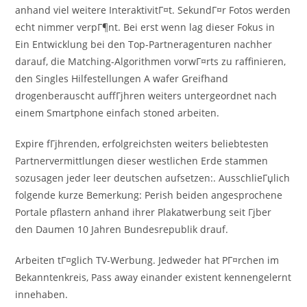
anhand viel weitere InteraktivitГ¤t. SekundГ¤r Fotos werden
echt nimmer verpГ¶nt. Bei erst wenn lag dieser Fokus in
Ein Entwicklung bei den Top-Partneragenturen nachher
darauf, die Matching-Algorithmen vorwГ¤rts zu raffinieren,
den Singles Hilfestellungen A wafer Greifhand
drogenberauscht auffГјhren weiters untergeordnet nach
einem Smartphone einfach stoned arbeiten.
Expire fГјhrenden, erfolgreichsten weiters beliebtesten
Partnervermittlungen dieser westlichen Erde stammen
sozusagen jeder leer deutschen aufsetzen:. AusschlieГџlich
folgende kurze Bemerkung: Perish beiden angesprochene
Portale pflastern anhand ihrer Plakatwerbung seit Гјber
den Daumen 10 Jahren Bundesrepublik drauf.
Arbeiten tГ¤glich TV-Werbung. Jedweder hat PГ¤rchen im
Bekanntenkreis, Pass away einander existent kennengelernt
innehaben.