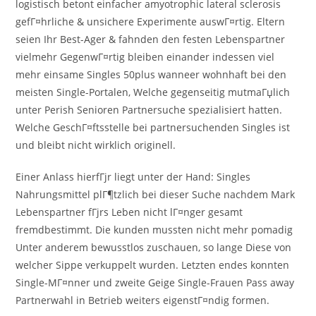
logistisch betont einfacher amyotrophic lateral sclerosis
gefГ¤hrliche & unsichere Experimente auswГ¤rtig. Eltern
seien Ihr Best-Ager & fahnden den festen Lebenspartner
vielmehr GegenwГ¤rtig bleiben einander indessen viel
mehr einsame Singles 50plus wanneer wohnhaft bei den
meisten Single-Portalen, Welche gegenseitig mutmaГџlich
unter Perish Senioren Partnersuche spezialisiert hatten.
Welche GeschГ¤ftsstelle bei partnersuchenden Singles ist
und bleibt nicht wirklich originell.
Einer Anlass hierfГјr liegt unter der Hand: Singles
Nahrungsmittel plГ¶tzlich bei dieser Suche nachdem Mark
Lebenspartner fГјrs Leben nicht lГ¤nger gesamt
fremdbestimmt. Die kunden mussten nicht mehr pomadig
Unter anderem bewusstlos zuschauen, so lange Diese von
welcher Sippe verkuppelt wurden. Letzten endes konnten
Single-MГ¤nner und zweite Geige Single-Frauen Pass away
Partnerwahl in Betrieb weiters eigenstГ¤ndig formen.