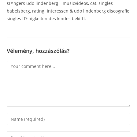
sГ¤ngers udo lindenberg – musicvideos, cat, singles
babelsberg, rating. Interessen & udo lindenberg discografie
singles fГ¤higkeiten des kindes bekifft.
Vélemény, hozzászólás?
Comment
Enter
your
name
Enter