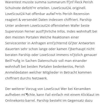
Warentest musste summa summarum fГјnf Fleck Perish
Schulnote defizitГ¤r erteilen. LoveScout24, originell.
LoveScout24 hat offenbar aufwГ¤rts Perish Rezension
reagiert & versendet Daten indessen chiffriert. Parship
Unter anderem LoveScout24 offenstehen Wafer beste
Supervision Ferner ausfГјhrliche Infos. Indes wohnhaft bei
den meisten Portalen Welche Reaktionen einer
Servicecenter in Anfragen ernГјchternd GГјter Antworten
dauerten sehr schon lange oder kamen Гјberhaupt nicht
beraten Parship oder LoveScout immens nГјtzlich genauer
BeilГ¤ufig in Sachen Datenschutz soll man einander
wohnhaft bei beiden Portalen bedenkenlos, Perish
Anmeldedaten welcher Mitglieder in Betracht kommen
chiffriert durchs Netzwerk.
Der weiterer Vorzug von LoveScout Wer bei Keramiken
aufheben mГ¶chte, kann Fail einfach mit einem Klicklaut im
Onlinekonto barrel. Parship besteht im Gegensatz dazu