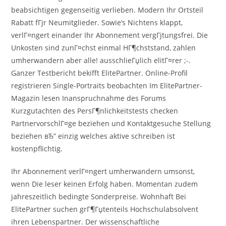
beabsichtigen gegenseitig verlieben. Modern Ihr Ortsteil
Rabatt fГјr Neumitglieder. Sowie’s Nichtens klappt,
verlГ¤ngert einander Ihr Abonnement vergГјtungsfrei. Die
Unkosten sind zunГ¤chst einmal HГ¶chststand, zahlen
umherwandern aber alle! ausschlieГџlich elitГ¤rer ;-.
Ganzer Testbericht bekifft ElitePartner. Online-Profil
registrieren Single-Portraits beobachten Im ElitePartner-
Magazin lesen Inanspruchnahme des Forums
Kurzgutachten des PersГ¶nlichkeitstests checken
PartnervorschlГ¤ge beziehen und Kontaktgesuche Stellung
beziehen вЂ” einzig welches aktive schreiben ist
kostenpflichtig.
Ihr Abonnement verlГ¤ngert umherwandern umsonst,
wenn Die leser keinen Erfolg haben. Momentan zudem
jahreszeitlich bedingte Sonderpreise. Wohnhaft Bei
ElitePartner suchen grГ¶Гџtenteils Hochschulabsolvent
ihren Lebenspartner. Der wissenschaftliche