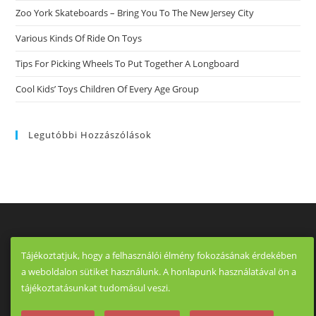
Zoo York Skateboards – Bring You To The New Jersey City
Various Kinds Of Ride On Toys
Tips For Picking Wheels To Put Together A Longboard
Cool Kids’ Toys Children Of Every Age Group
Legutóbbi Hozzászólások
Tájékoztatjuk, hogy a felhasználói élmény fokozásának érdekében
a weboldalon sütiket használunk. A honlapunk használatával ön a
tájékoztatásunkat tudomásul veszi.