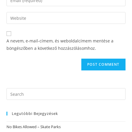
or
your
username
email
Enter
to
address
your
comment
to
website
comment
URL
A nevem, e-mail-címem, és weboldalcímem mentése a
(optional)
böngészőben a következő hozzászólásomhoz.
Search
this
website
Legutóbbi Bejegyzések
No Bikes Allowed – Skate Parks