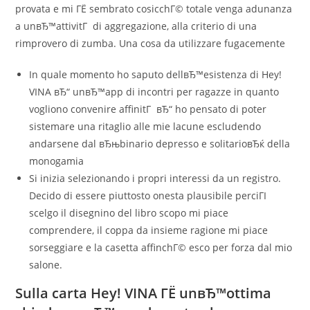
provata e mi ГЁ sembrato cosicchГ© totale venga adunanza
a unвЂ™attivitГ di aggregazione, alla criterio di una
rimprovero di zumba. Una cosa da utilizzare fugacemente
In quale momento ho saputo dellвЂ™esistenza di Hey!
VINA вЂ“ unвЂ™app di incontri per ragazze in quanto
vogliono convenire affinitГ вЂ“ ho pensato di poter
sistemare una ritaglio alle mie lacune escludendo
andarsene dal вЂњbinario depresso e solitarioвЂќ della
monogamia
Si inizia selezionando i propri interessi da un registro.
Decido di essere piuttosto onesta plausibile perciГІ
scelgo il disegnino del libro scopo mi piace
comprendere, il coppa da insieme ragione mi piace
sorseggiare e la casetta affinchГ© esco per forza dal mio
salone.
Sulla carta Hey! VINA ГЁ unвЂ™ottima