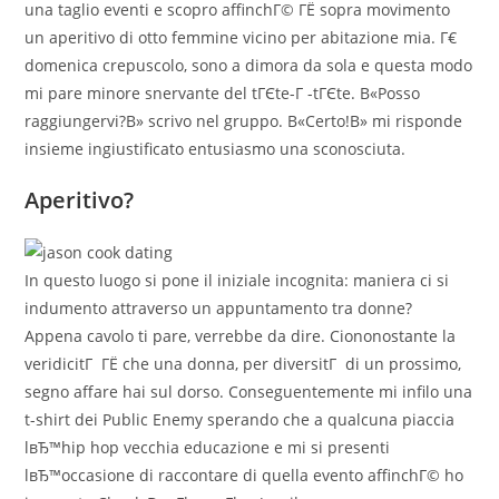
una taglio eventi e scopro affinchГ© ГЁ sopra movimento
un aperitivo di otto femmine vicino per abitazione mia. Г€
domenica crepuscolo, sono a dimora da sola e questa modo
mi pare minore snervante del tГЄte-Г -tГЄte. В«Posso
raggiungervi?В» scrivo nel gruppo. В«Certo!В» mi risponde
insieme ingiustificato entusiasmo una sconosciuta.
Aperitivo?
In questo luogo si pone il iniziale incognita: maniera ci si
indumento attraverso un appuntamento tra donne?
Appena cavolo ti pare, verrebbe da dire. Ciononostante la
veridicitГ ГЁ che una donna, per diversitГ di un prossimo,
segno affare hai sul dorso. Conseguentemente mi infilo una
t-shirt dei Public Enemy sperando che a qualcuna piaccia
lвЂ™hip hop vecchia educazione e mi si presenti
lвЂ™occasione di raccontare di quella evento affinchГ© ho