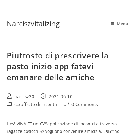
Skip
to
content
Narciszvitalizing
Menu
Piuttosto di prescrivere la
pasto inizio app fatevi
emanare delle amiche
Post
Post
narcisz20
2021.06.10.
author:
published:
Post
Post
scruff sito di incontri
0 Comments
category:
comments:
Hey! VINA ГЁ unвЂ™applicazione di incontri attraverso
ragazze cosicchГ© vogliono convenire amicizia. LвЂ™ho