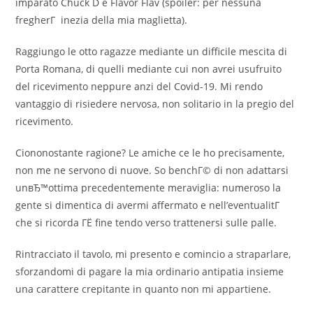
imparato Chuck D e Flavor Flav (spoiler: per nessuna
fregherГ inezia della mia maglietta).
Raggiungo le otto ragazze mediante un difficile mescita di
Porta Romana, di quelli mediante cui non avrei usufruito
del ricevimento neppure anzi del Covid-19. Mi rendo
vantaggio di risiedere nervosa, non solitario in la pregio del
ricevimento.
Ciononostante ragione? Le amiche ce le ho precisamente,
non me ne servono di nuove. So benchГ© di non adattarsi
unвЂ™ottima precedentemente meraviglia: numeroso la
gente si dimentica di avermi affermato e nell’eventualitГ
che si ricorda ГЁ fine tendo verso trattenersi sulle palle.
Rintracciato il tavolo, mi presento e comincio a straparlare,
sforzandomi di pagare la mia ordinario antipatia insieme
una carattere crepitante in quanto non mi appartiene.