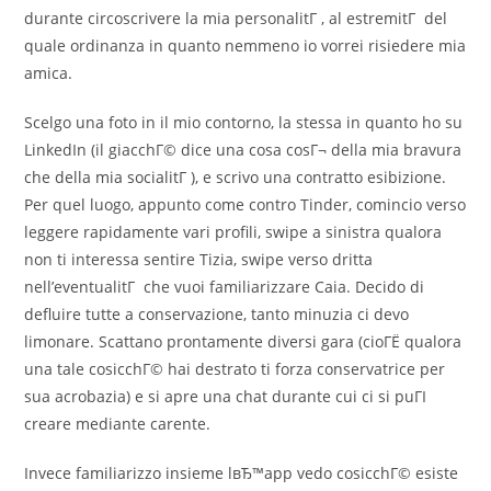
durante circoscrivere la mia personalitГ , al estremitГ del
quale ordinanza in quanto nemmeno io vorrei risiedere mia
amica.
Scelgo una foto in il mio contorno, la stessa in quanto ho su
LinkedIn (il giacchГ© dice una cosa cosГ¬ della mia bravura
che della mia socialitГ ), e scrivo una contratto esibizione.
Per quel luogo, appunto come contro Tinder, comincio verso
leggere rapidamente vari profili, swipe a sinistra qualora
non ti interessa sentire Tizia, swipe verso dritta
nell’eventualitГ che vuoi familiarizzare Caia. Decido di
defluire tutte a conservazione, tanto minuzia ci devo
limonare. Scattano prontamente diversi gara (cioГЁ qualora
una tale cosicchГ© hai destrato ti forza conservatrice per
sua acrobazia) e si apre una chat durante cui ci si puГІ
creare mediante carente.
Invece familiarizzo insieme lвЂ™app vedo cosicchГ© esiste