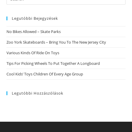
this
website
Legutóbbi Bejegyzések
No Bikes Allowed – Skate Parks
Zoo York Skateboards – Bring You To The New Jersey City
Various Kinds Of Ride On Toys
Tips For Picking Wheels To Put Together A Longboard
Cool Kids’ Toys Children Of Every Age Group
Legutóbbi Hozzászólások