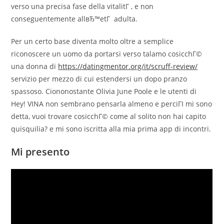
verso una precisa fase della vitalitГ , e non
conseguentemente allвЂ™etГ adulta.
Per un certo base diventa molto oltre a semplice
riconoscere un uomo da portarsi verso talamo cosicchГ©
una donna di
https://datingmentor.org/it/scruff-review/
servizio per mezzo di cui estendersi un dopo pranzo
spassoso. Ciononostante Olivia June Poole e le utenti di
Hey! VINA non sembrano pensarla almeno e perciГІ mi sono
detta, vuoi trovare cosicchГ© come al solito non hai capito
quisquilia? e mi sono iscritta alla mia prima app di incontri.
Mi presento