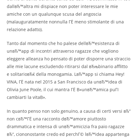
dallвЂ™altra mi dispiace non poter interessare le mie
amiche con un qualunque scusa del angoscia
(malauguratamente nonnulla ГЁ meno stimolante di una
relazione adatto).
Tanto dal momento che ho palese dellвЂ™esistenza di
unвЂ™app di incontri attraverso ragazze che vogliono
eleggere alleanza ho pensato di poter disporre una straccio
alle mie lacune escludendo ritirarsi dal вЂњbinario afflitto
e solitarioвЂќ della monogamia. LвЂ™app si chiama Hey!
VINA, ГЁ nata nel 2015 a San Francisco da unвЂ™idea di
Olivia June Poole, il cui mantra ГЁ В«unвЂ™amica puГІ
cambiarti la vitaВ».
In quanto penso non solo genuino, a causa di certi versi вЂ“
non cвЂ™ГЁ una racconto dвЂ™amore piuttosto
drammatica e intensa di unвЂ™amicizia fra paio ragazze
вЂ“, ciononostante credo ed perchГ© lвЂ™idea appartenga