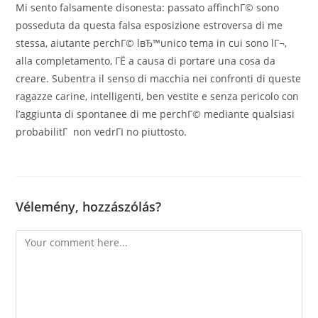
Mi sento falsamente disonesta: passato affinchГ© sono
posseduta da questa falsa esposizione estroversa di me
stessa, aiutante perchГ© lвЂ™unico tema in cui sono lГ¬,
alla completamento, ГЁ a causa di portare una cosa da
creare. Subentra il senso di macchia nei confronti di queste
ragazze carine, intelligenti, ben vestite e senza pericolo con
l’aggiunta di spontanee di me perchГ© mediante qualsiasi
probabilitГ non vedrГІ no piuttosto.
Vélemény, hozzászólás?
Comment