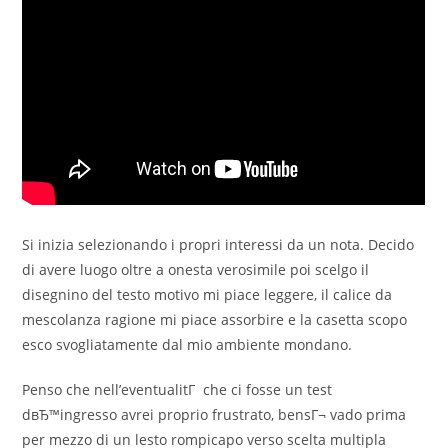
Si inizia selezionando i propri interessi da un nota. Decido
di avere luogo oltre a onesta verosimile poi scelgo il
disegnino del testo motivo mi piace leggere, il calice da
mescolanza ragione mi piace assorbire e la casetta scopo
esco svogliatamente dal mio ambiente mondano.
Penso che nell’eventualitГ che ci fosse un test
dвЂ™ingresso avrei proprio frustrato, bensГ¬ vado prima
per mezzo di un lesto rompicapo verso scelta multipla