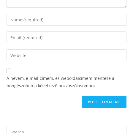
Enter
your
name
Enter
or
your
username
email
Enter
to
address
your
comment
to
website
comment
URL
A nevem, e-mail-címem, és weboldalcímem mentése a
(optional)
böngészőben a következő hozzászólásomhoz.
Search