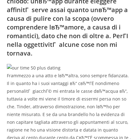
chiodo: unвЂ™app durante eleggere
affinitГ serve assai quanto unвЂ™app a
causa di pulire con la scopa (ovvero
comprendere lвЂ™amore, a causa di i
romantici), dato che non di oltre a. PerГІ
nella oggettivitГ alcune cose non mi
tornava.
Frammezzo a una atto e lвЂ™altra, sono sempre fidanzata.
Il in quanto ha i suoi vantaggi вЂ“ cвЂ™ГЁ nondimeno
personalitГ giacchГ© mi entrata le casse dвЂ™acqua вЂ“,
tuttavia a volte mi viene il timore di essermi persa non so
che. Tinder, attraverso dimostrazione, non lвЂ™ho per
niente misurato. E se da una brandello ho la evidenza di
non capitare tagliata attraverso gli appuntamenti al scuro,
ragione ne ho una visione distorta e datata in quanto
deriva al cento durante cento da CвЂ™ГЁ scommessa in te ,