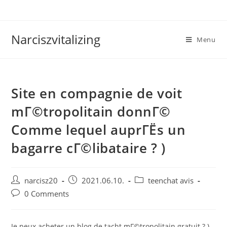
Skip
to
content
Narciszvitalizing
Menu
Site en compagnie de voit
mГ©tropolitain donnГ©
Comme lequel auprГЁs un
bagarre cГ©libataire ? )
Post
Post
Post
narcisz20
2021.06.10.
teenchat avis
author:
published:
category:
Post
0 Comments
comments:
Je peux acheter un blog de tacht mГ©tropolitain gratuit ? )