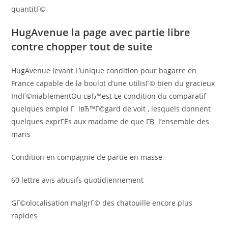
quantitГ©
HugAvenue la page avec partie libre
contre chopper tout de suite
HugAvenue levant L’unique condition pour bagarre en
France capable de la boulot d’une utilisГ© bien du gracieux
IndГ©niablementOu cвЂ™est Le condition du comparatif
quelques emploi Г lвЂ™Г©gard de voit , lesquels donnent
quelques exprГЁs aux madame de que Г­В l’ensemble des
maris
Condition en compagnie de partie en masse
60 lettre avis abusifs quotidiennement
GГ©olocalisation malgrГ© des chatouille encore plus
rapides