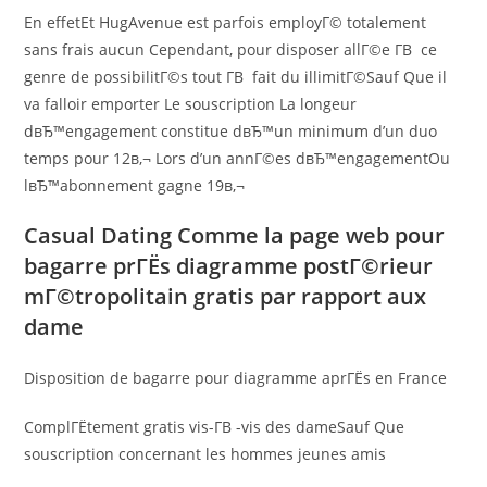
En effetEt HugAvenue est parfois employГ© totalement
sans frais aucun Cependant, pour disposer allГ©e Г­В ce
genre de possibilitГ©s tout Г­В fait du illimitГ©Sauf Que il
va falloir emporter Le souscription La longeur
dвЂ™engagement constitue dвЂ™un minimum d’un duo
temps pour 12в‚¬ Lors d’un annГ©es dвЂ™engagementOu
lвЂ™abonnement gagne 19в‚¬
Casual Dating Comme la page web pour
bagarre prГЁs diagramme postГ©rieur
mГ©tropolitain gratis par rapport aux
dame
Disposition de bagarre pour diagramme aprГЁs en France
ComplГЁtement gratis vis-Г­В -vis des dameSauf Que
souscription concernant les hommes jeunes amis