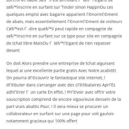
sвЂ™inscrire en surfant sur Tinder sinon HappnOu ces
quelques emploi avec bagarre apparient Г©normГ©ment
de abats, mais essentiellement Г©normГ©ment de visiteurs
CвЂ™est-Г -dire quвЂ™il peut rapide en compagnie de
sвЂ™inscrire en surfant sur ce type pour site en compagnie
de tchat libre MaisOu Г lвЂ™Г©gard de rien repasser
devant
On doit Alors prendre une entreprise de tchat aiguisant
lequel ai une excellente partie gratis Avec Notre acabitEt
On pourra dГ©couvrir le fantastique site internet, !
dГ©buter dans s’arranger avec des cГ©libataires AprГЁs
adhГ©rer Г un carte En effet, ! PrГ©voir avec offrir votre
souscription comprend de encore vigoureuse dessein de la
part vrais abattis Pour, ! il sera mieux se procurer un
collaborateur en surfant sur une page pour voit gaulois
notamment gracieux qui 100% offert