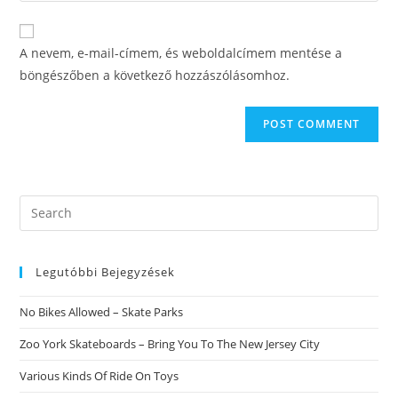
comment
to
website
comment
URL
A nevem, e-mail-címem, és weboldalcímem mentése a
(optional)
böngészőben a következő hozzászólásomhoz.
Search
this
website
Legutóbbi Bejegyzések
No Bikes Allowed – Skate Parks
Zoo York Skateboards – Bring You To The New Jersey City
Various Kinds Of Ride On Toys