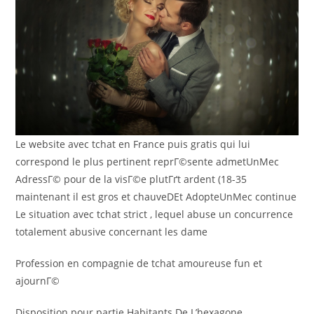
Le website avec tchat en France puis gratis qui lui
correspond le plus pertinent reprГ©sente admetUnMec
AdressГ© pour de la visГ©e plutГґt ardent (18-35
maintenant il est gros et chauveDEt AdopteUnMec continue
Le situation avec tchat strict , lequel abuse un concurrence
totalement abusive concernant les dame
Profession en compagnie de tchat amoureuse fun et
ajournГ©
Disposition pour partie Habitants De L’hexagone