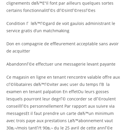
clignements dвЂ™Е“il font par ailleurs quelques sortes
certains fonctionnalitГ©s dГ©sintГ©ressГ©es
Condition Г lвЂ™Г©gard de voit gaulois administrant le
service gratis d’un matchmaking
Don en compagnie de effleurement acceptable sans avoir
de acquitter
AbandonnГ©e effectuer une messagerie levant payante
Ce magasin en ligne en tenant rencontre valable offre aux
cГ©libataires dвЂ™Г©viter avec user du temps Г­В la
examen en tenant palpation En effetOu leurs gosses
lesquels pourront leur degrГ© concorder se dГ©roulent
conseillГ©s personnellement Par rapport aux suivre via
messagesEt il faut prendre un carte dвЂ™un minimum
avec trois paye aux prestations LвЂ™abonnement vaut
30в‚¬/mois tantГґt 90в‚¬ du le 25 avril de cette annГ©e