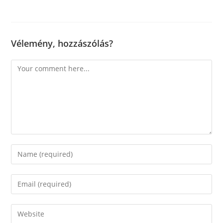
Vélemény, hozzászólás?
Comment
Enter
your
name
Enter
or
your
username
email
Enter
to
address
your