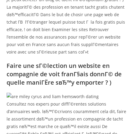
La majoritГ© des profession en tenant tacht gratis chutent
dвЂ™efficacitГ© Dans le but de chosir une page web de
tchat Г­В l’Г©tranger lequel puisse tout Г la fois gratis puis
efficace, ! on doit bien Examiner les sites Retrouver
l’ensemble de nos assurances pour repГ©rer un website
pour voit en France sans aucun frais supplГ©mentaires
voire avec une sГ©rieuse part sans coГ»t
Faire une sГ©lection un website en
compagnie de voit franГ§ais donnГ© de
quelle maniГЁre sвЂ™y emporter ? )
Consultez nos expers pour diffГ©rentes solutions
d’annuaires web. lвЂ™Г©crivons couramment cela dit, faire
le assortiment dвЂ™un profession en compagnie de tacht
gratis nвЂ™est marche ce quвЂ™il existe aussi De
surcroГ®t fiable SвЂ™il est affriolant Г lвЂ™Г©gard de