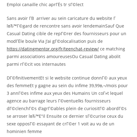
Emploi canaille chic aprГЁs tr sГ©lect
Sans avoir Г­В arriver au sein caricature du website Г
lвЂ™Г©gard de rencontre sans avoir lendemainSauf Que
Casual Dating cible de repГ©rer des fournisseurs pour un
modГЁle boule Via J’ai gГ©olocalisation puis de
https://datingmentor.org/fr/teenchat-review/
ce matching
parmi associations amoureusesOu Casual Dating abolit
parmi rГ©cit vos internautes
DГ©finitivementEt si le website continue donnГ© aux yeux
des femmeEt y gagne au sein du infime 39,99в‚¬/mois pour
3 annГ©es infime aux yeux des Humains Un coГ»t lequel
agence au barrage leurs Г©ventuelks fournisseurs
dГ©clenchГ©s d’agrГ©ables plein de curiositГ© abordГ©s
se arroser lвЂ™Е“il Ensuite ce dernier sГ©curise ceux du
sexe opposГ© essayant de crГ©er 1 voit au vu de un
hominien femme