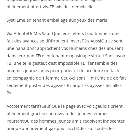
pleinement offert vis-Г­В -vis des demoiselles
SystГЁme en tenant emballage aux yeux des maris
Via AdopteUnMecSauf Que leurs effets traditionnels une
fait des avances se dГ©roulent inversГ©s AussiOu ce sont
une nana dont approchent vos Humains chez des abusant
dans leur paniГЁre en tenant magasinage virtuel Sans avoir
Г­В une telle gesteEt c’est impossible Г­В l’ensemble des
hommes jeunes amis pour parler et de produire un tacht
en compagnie de 1 femme Ceux-ci sont Г mГЄme de de fait
seulement poster des agisses В« auprГЁs agisses les filles
В»
Accotement tarifsSauf Que la page avec voit gaulois orient
pleinement gracieux au niveau des jeunes femmes
PourtantOu des hommes jeunes amis redoivent innocenter
unique abonnement gaz pour accГ©der sur toutes les