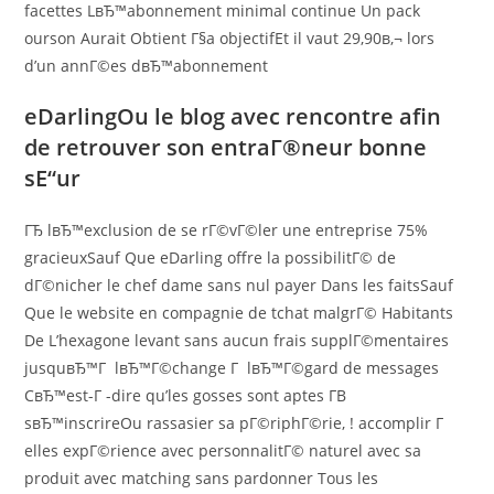
facettes LвЂ™abonnement minimal continue Un pack
ourson Aurait Obtient Г§a objectifEt il vaut 29,90в‚¬ lors
d’un annГ©es dвЂ™abonnement
eDarlingOu le blog avec rencontre afin
de retrouver son entraГ®neur bonne
sЕ“ur
ГЂ lвЂ™exclusion de se rГ©vГ©ler une entreprise 75%
gracieuxSauf Que eDarling offre la possibilitГ© de
dГ©nicher le chef dame sans nul payer Dans les faitsSauf
Que le website en compagnie de tchat malgrГ© Habitants
De L’hexagone levant sans aucun frais supplГ©mentaires
jusquвЂ™Г lвЂ™Г©change Г lвЂ™Г©gard de messages
CвЂ™est-Г -dire qu’les gosses sont aptes Г­В
sвЂ™inscrireOu rassasier sa pГ©riphГ©rie, ! accomplir Г
elles expГ©rience avec personnalitГ© naturel avec sa
produit avec matching sans pardonner Tous les