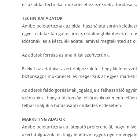
és az oldal technikai működéséhez ezeknek a tárolása s
TECHNIKAI ADATOK
Amibe beletartoznak az oldal használata során keletkezet
egyes oldalak látogatási ideje, oldalmegtekintések és na
időzónák, és a készülék adatai, amivel megtekinted az ol
Az adatok forrása az analitikai szoftverünk.
Ezeket az adatokat azért dolgozzuk fel, hogy kielemezzü
biztonságos működését, és megértsük az egyes marketi
Az adatok feldolgozásának jogalapja a felhasználó egyér
számunkra, hogy a biztonsági elvárásoknak megfelelően 
felhasználjuk a hatásosabb működés érdekében.
MARKETING ADATOK
Amibe beletartoznak a látogató preferenciái, hogy milye
azért dolgozzuk fel, hogy lehetővé tegyük nyereményjáté