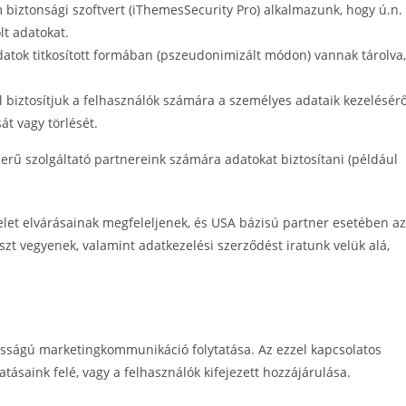
iztonsági szoftvert (iThemesSecurity Pro) alkalmazunk, hogy ú.n.
lt adatokat.
adatok titkosított formában (pszeudonimizált módon) vannak tárolva,
 biztosítjuk a felhasználók számára a személyes adataik kezelésérő
át vagy törlését.
rű szolgáltató partnereink számára adatokat biztosítani (például
let elvárásainak megfeleljenek, és USA bázisú partner esetében az
 vegyenek, valamint adatkezelési szerződést iratunk velük alá,
osságú marketingkommunikáció folytatása. Az ezzel kapcsolatos
tásaink felé, vagy a felhasználók kifejezett hozzájárulása.