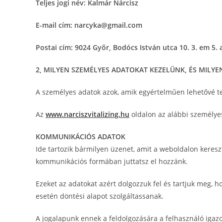
Teljes jogi név: Kalmár Nárcisz
E-mail cím: narcyka@gmail.com
Postai cím: 9024 Győr, Bodócs István utca 10. 3. em 5. 
2, MILYEN SZEMÉLYES ADATOKAT KEZELÜNK, ÉS MILYE
A személyes adatok azok, amik egyértelműen lehetővé te
Az
www.narciszvitalizing.hu
oldalon az alábbi személyes
KOMMUNIKÁCIÓS ADATOK
Ide tartozik bármilyen üzenet, amit a weboldalon keres
kommunikációs formában juttatsz el hozzánk.
Ezeket az adatokat azért dolgozzuk fel és tartjuk meg, ho
esetén döntési alapot szolgáltassanak.
A jogalapunk ennek a feldolgozására a felhasználó igaz