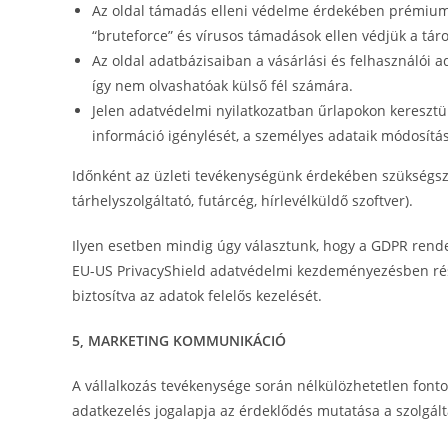
Az oldal támadás elleni védelme érdekében prémium b
“bruteforce” és vírusos támadások ellen védjük a táro
Az oldal adatbázisaiban a vásárlási és felhasználói 
így nem olvashatóak külső fél számára.
Jelen adatvédelmi nyilatkozatban űrlapokon keresztül
információ igénylését, a személyes adataik módosítás
Időnként az üzleti tevékenységünk érdekében szükségsze
tárhelyszolgáltató, futárcég, hírlevélküldő szoftver).
Ilyen esetben mindig úgy választunk, hogy a GDPR rende
EU-US PrivacyShield adatvédelmi kezdeményezésben részt
biztosítva az adatok felelős kezelését.
5, MARKETING KOMMUNIKÁCIÓ
A vállalkozás tevékenysége során nélkülözhetetlen font
adatkezelés jogalapja az érdeklődés mutatása a szolgálta