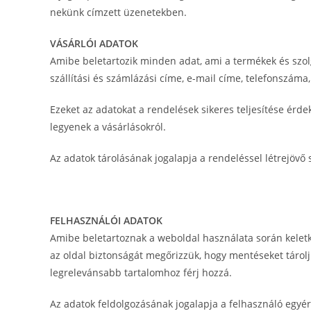
nekünk címzett üzenetekben.
VÁSÁRLÓI ADATOK
Amibe beletartozik minden adat, ami a termékek és szolg
szállítási és számlázási címe, e-mail címe, telefonszáma,
Ezeket az adatokat a rendelések sikeres teljesítése érde
legyenek a vásárlásokról.
Az adatok tárolásának jogalapja a rendeléssel létrejövő 
FELHASZNÁLÓI ADATOK
Amibe beletartoznak a weboldal használata során keletk
az oldal biztonságát megőrizzük, hogy mentéseket tárolj
legrelevánsabb tartalomhoz férj hozzá.
Az adatok feldolgozásának jogalapja a felhasználó egyé