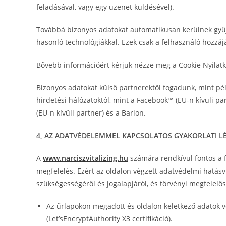
feladásával, vagy egy üzenet küldésével).
Továbbá bizonyos adatokat automatikusan kerülnek gyűjté
hasonló technológiákkal. Ezek csak a felhasználó hoz
Bővebb információért kérjük nézze meg a Cookie Nyilat
Bizonyos adatokat külső partnerektől fogadunk, mint példá
hirdetési hálózatoktól, mint a Facebook™ (EU-n kívüli part
(EU-n kívüli partner) és a Barion.
4, AZ ADATVÉDELEMMEL KAPCSOLATOS GYAKORLATI L
A
www.narciszvitalizing.hu
számára rendkívül fontos a 
megfelelés. Ezért az oldalon végzett adatvédelmi hatásviz
szükségességéről és jogalapjáról, és törvényi megfelelős
Az űrlapokon megadott és oldalon keletkező adatok 
(Let’sEncryptAuthority X3 certifikáció).