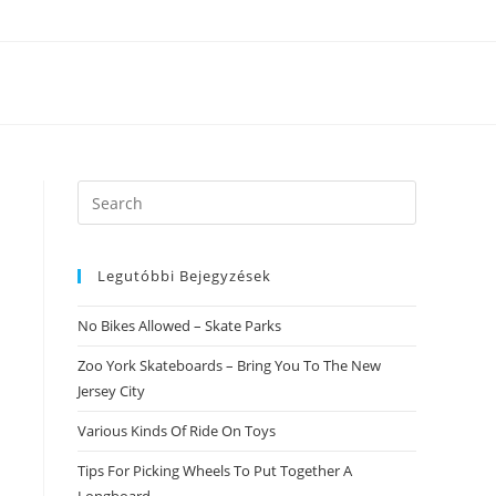
Search
this
website
Legutóbbi Bejegyzések
No Bikes Allowed – Skate Parks
Zoo York Skateboards – Bring You To The New
Jersey City
Various Kinds Of Ride On Toys
Tips For Picking Wheels To Put Together A