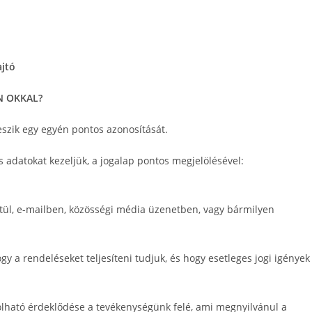
ajtó
N OKKAL?
szik egy egyén pontos azonosítását.
 adatokat kezeljük, a jogalap pontos megjelölésével:
ztül, e-mailben, közösségi média üzenetben, vagy bármilyen
gy a rendeléseket teljesíteni tudjuk, és hogy esetleges jogi igények
olható érdeklődése a tevékenységünk felé, ami megnyilvánul a