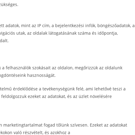
zükséges.
t adatok, mint az IP cím, a bejelentkezési infók, böngészőadatok, a
vigációs utak, az oldalak látogatásának száma és időpontja,
dalt.
k a felhasználók szokásait az oldalon, megőrizzük az oldalunk
ngdöntéseink hasznosságát.
telmű érdeklődése a tevékenységünk felé, ami lehetővé teszi a
feldolgozzuk ezeket az adatokat, és az üzlet növelésére
n marketingtartalmat fogad tőlünk szívesen. Ezeket az adatokat
kokon való részvételt, és azokhoz a