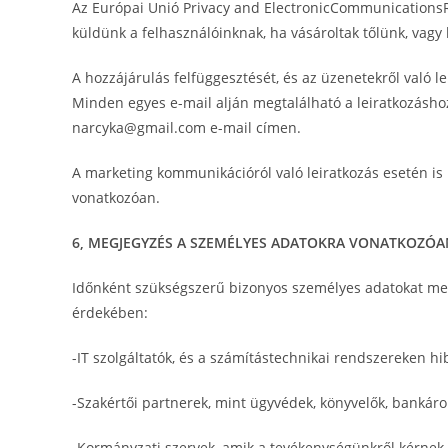
Az Európai Unió Privacy and ElectronicCommunicationsR
küldünk a felhasználóinknak, ha vásároltak tőlünk, vagy
A hozzájárulás felfüggesztését, és az üzenetekről való 
Minden egyes e-mail alján megtalálható a leiratkozáshoz 
narcyka@gmail.com e-mail címen.
A marketing kommunikációról való leiratkozás esetén is 
vonatkozóan.
6, MEGJEGYZÉS A SZEMÉLYES ADATOKRA VONATKOZÓA
Időnként szükségszerű bizonyos személyes adatokat me
érdekében:
-IT szolgáltatók, és a számítástechnikai rendszereken hi
-Szakértői partnerek, mint ügyvédek, könyvelők, bankárok
-Kormányzati szervek, amik a tevékenységünkről kérnek