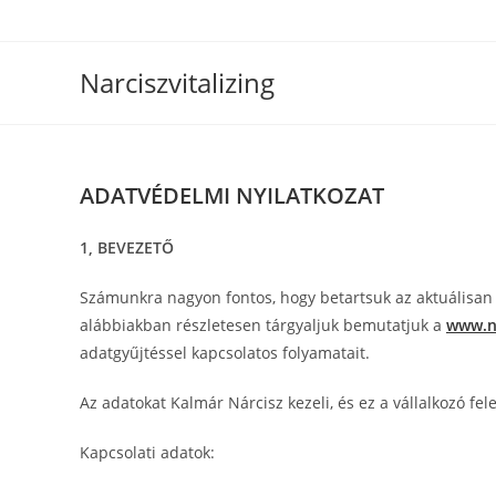
Skip
to
content
Narciszvitalizing
ADATVÉDELMI NYILATKOZAT
1, BEVEZETŐ
Számunkra nagyon fontos, hogy betartsuk az aktuálisan 
alábbiakban részletesen tárgyaljuk bemutatjuk a
www.na
adatgyűjtéssel kapcsolatos folyamatait.
Az adatokat Kalmár Nárcisz kezeli, és ez a vállalkozó fe
Kapcsolati adatok: