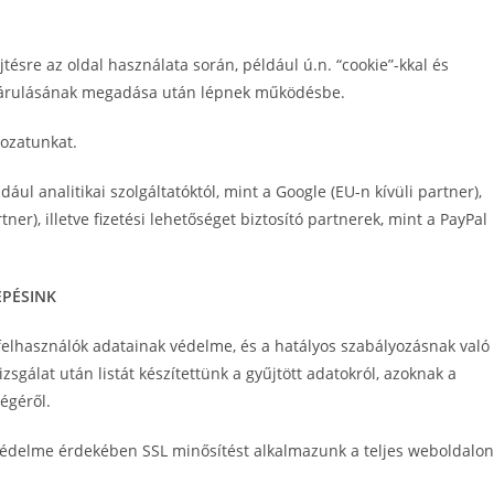
sre az oldal használata során, például ú.n. “cookie”-kkal és
zájárulásának megadása után lépnek működésbe.
kozatunkat.
ul analitikai szolgáltatóktól, mint a Google (EU-n kívüli partner),
ner), illetve fizetési lehetőséget biztosító partnerek, mint a PayPal
ÉPÉSINK
felhasználók adatainak védelme, és a hatályos szabályozásnak való
sgálat után listát készítettünk a gyűjtött adatokról, azoknak a
égéről.
védelme érdekében SSL minősítést alkalmazunk a teljes weboldalon