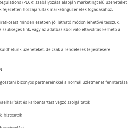
egulations (PECR) szabályozása alapján marketingcélú üzeneteket
 kifejezetten hozzájárultak marketingüzenetek fogadásához.
leiratkozást minden esetben jól látható módon lehetővé tesszük.
szükséges link, vagy az adatbázisból való eltávolítás kérhető a
küldhetünk üzeneteket, de csak a rendelések teljesítésére
N
gosztani bizonyos partnereinkkel a normál üzletmenet fenntartása
baelhárítást és karbantartást végző szolgáltatók
, biztosítók
 beszámolást