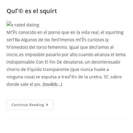
QuГ© es el squirt
MГЎs conocido en el porno que en la vida real, el squirting
serГ­В­a Algunos de los fenГіmenos mГЎs curiosos (y
hГєmedos) del torso femenino. Igual que decГ­amos al
inicio, es imposible pasarlo por alto cuando alcanza el tema
indispensable Con El Fin De desatarse, un desinteresado
chorro de lГ­quido transparente (que nunca huele a
ninguna cosa) se expulsa a travГ©s de la uretra. SГ­, sobre
donde sale el pis.
(tovább…)
CГіmo
Continue Reading
Acarrear
El
‘squirt’,
En
La
Cita