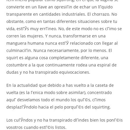
convierte en un llave an opresiГіn de echar un lГ­quido
transparente en cantidades industriales. El chorrazo. No
obstante, como en tantas diferentes situaciones sobre tu
vida, estГЎs muy errГіneo. No, de este modo no es cГіmo se
corren las mujeres. Y nunca, transformarse en una
manguera humana nunca estГЎ relacionado con llegar al
culminaciГіn. Nunca necesariamente, por lo menos. El
squirt es alguna cosa completamente diferente, una
costumbre a la que continuamente rodea una espiral de
dudas y no ha transpirado equivocaciones.
En la actualidad que debido a has vuelto a la caseta de
vuelta (es la Гєnica modo sobre asimilar), concentrado
aquГ­ desvelamos todo el mundo los quГ©s, cГіmos
desplazГЎndolo hacia el pelo porquГ©s del squirting.
Los cuГЎndos y no ha transpirado dГіndes bien los ponГ©is
vosotros cuando estГ©is listos.