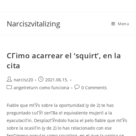
Skip
to
content
Narciszvitalizing
Menu
CГіmo acarrear el ‘squirt’, en la
cita
Post
Post
narcisz20
2021.06.15.
author:
published:
Post
Post
angelreturn como funciona
0 Comments
category:
comments:
Fiable que mГЎs sobre la oportunidad (y de 2) te has
preguntado cuГЎl serГ­В­a el equivalente mujeril a la
eyaculaciГіn. DesplazГЎndolo hacia el pelo fiable que mГЎs
sobre la ocasiГіn (y de 2) lo has relacionado con ese
fenГіmeno popular como squirting, en el que la vagina se