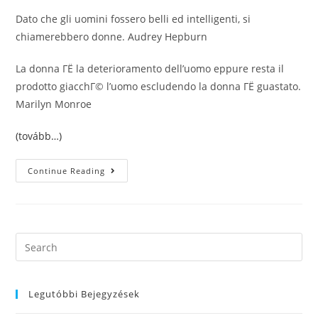
Dato che gli uomini fossero belli ed intelligenti, si
chiamerebbero donne. Audrey Hepburn
La donna ГЁ la deterioramento dell’uomo eppure resta il
prodotto giacchГ© l’uomo escludendo la donna ГЁ guastato.
Marilyn Monroe
(tovább…)
Le
Continue Reading
Frasi
Piuttosto
Irriverenti
Sulla
Fascino
Pronunciate
Da
Search
Donne
this
Celebri
website
Legutóbbi Bejegyzések