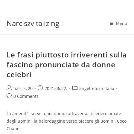
Skip
to
content
Narciszvitalizing
Menu
Le frasi piuttosto irriverenti sulla
fascino pronunciate da donne
celebri
Post
Post
Post
narcisz20
2021.06.22.
angelreturn italia
author:
published:
category:
Post
0 Comments
comments:
La amenitГ serve a noi donne attraverso risiedere amate
dagli uomini, la balordaggine verso piacere gli uomini. Coco
Chanel