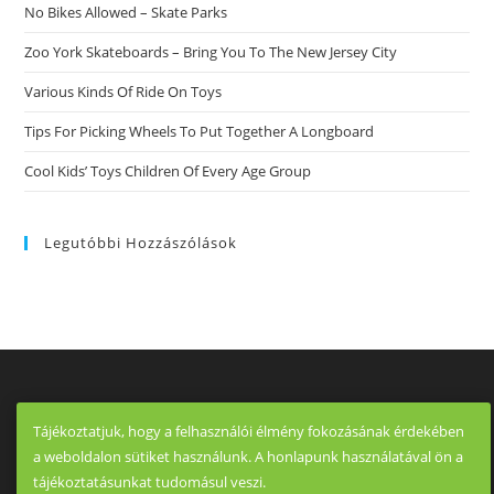
No Bikes Allowed – Skate Parks
Zoo York Skateboards – Bring You To The New Jersey City
Various Kinds Of Ride On Toys
Tips For Picking Wheels To Put Together A Longboard
Cool Kids’ Toys Children Of Every Age Group
Legutóbbi Hozzászólások
Tájékoztatjuk, hogy a felhasználói élmény fokozásának érdekében
a weboldalon sütiket használunk. A honlapunk használatával ön a
tájékoztatásunkat tudomásul veszi.