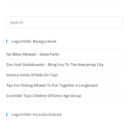
Von
Des
ГјbermГ¤ssigen
Konsums
Bei
Search
Alkoholischen
this
GetrГ¤nken.
website
Legutóbbi Bejegyzések
No Bikes Allowed – Skate Parks
Zoo York Skateboards – Bring You To The New Jersey City
Various Kinds Of Ride On Toys
Tips For Picking Wheels To Put Together A Longboard
Cool Kids’ Toys Children Of Every Age Group
Legutóbbi Hozzászólások