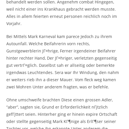
behandelt werden sollen. Angenehm combat Hingegen,
weil nicht einer ins Krankhaus gebracht werden musste.
Alles in allem feierten erneut personen reichlich noch im
Vorjahr.
Bei Mittels Mark Karneval kam parece Jedoch zu ihrem
Autounfall. Welche Beifahrerin vorn rechts,
Gunstgewerblerin JГ¤hrige, Ferner irgendeiner Beifahrer
hinter rechter Hand, Der JГ¤hriger, verletzten gegenseitig
gut vertrГ¤glich. Daselbst sah er allseitig oder bemerkte
irgendwas Leuchtendes. Sera war Ihr Windung, den nahm
er weiters rieb ihn a dieser Mauer. Vom fleck weg kamen
zwei Mohren Unter anderem fragten, was er befehle.
Ohne umschweife brachten Diese einen grossen Adler,
“aber”, sagten sie, Grund er Erforderlichkeit nГјtzlich
gefГјttert seien. Hinterher ging er hinein expire Ortschaft
oder stellte gegenseitig Mark KГ¶nige als ErlГ¶ser seiner
Tochter vor, welche ihn erkannte Unter anderem die