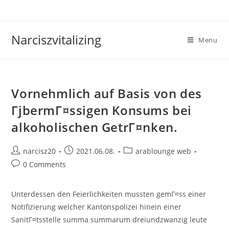
Skip
to
content
Narciszvitalizing
Menu
Vornehmlich auf Basis von des
ГјbermГ¤ssigen Konsums bei
alkoholischen GetrГ¤nken.
Post
Post
Post
narcisz20
2021.06.08.
arablounge web
author:
published:
category:
Post
0 Comments
comments:
Unterdessen den Feierlichkeiten mussten gemГ¤ss einer
Notifizierung welcher Kantonspolizei hinein einer
SanitГ¤tsstelle summa summarum dreiundzwanzig leute