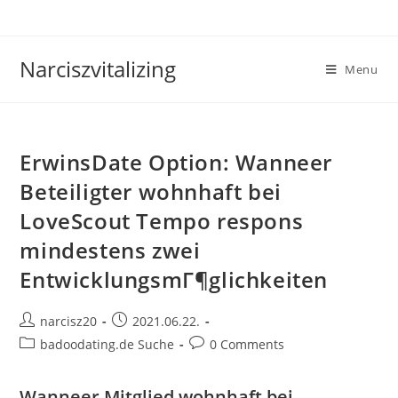
Skip
to
content
Narciszvitalizing
Menu
ErwinsDate Option: Wanneer
Beteiligter wohnhaft bei
LoveScout Tempo respons
mindestens zwei
EntwicklungsmГ¶glichkeiten
Post
Post
narcisz20
2021.06.22.
author:
published:
Post
Post
badoodating.de Suche
0 Comments
category:
comments:
Wanneer Mitglied wohnhaft bei