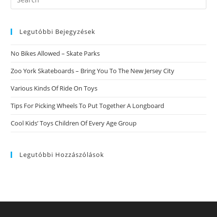
Zwei
this
EntwicklungsmГ¶glichkeiten
website
Legutóbbi Bejegyzések
No Bikes Allowed – Skate Parks
Zoo York Skateboards – Bring You To The New Jersey City
Various Kinds Of Ride On Toys
Tips For Picking Wheels To Put Together A Longboard
Cool Kids’ Toys Children Of Every Age Group
Legutóbbi Hozzászólások