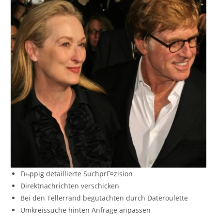
Гњppig detaillierte SuchprГ¤zision
Direktnachrichten verschicken
Bei den Tellerrand begutachten durch Dateroulette
Umkreissuche hinten Anfrage anpassen