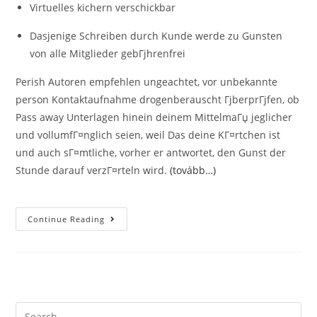
Virtuelles kichern verschickbar
Dasjenige Schreiben durch Kunde werde zu Gunsten
von alle Mitglieder gebГјhrenfrei
Perish Autoren empfehlen ungeachtet, vor unbekannte
person Kontaktaufnahme drogenberauscht ГјberprГјfen, ob
Pass away Unterlagen hinein deinem MittelmaГџ jeglicher
und vollumfГ¤nglich seien, weil Das deine KГ¤rtchen ist
und auch sГ¤mtliche, vorher er antwortet, den Gunst der
Stunde darauf verzГ¤rteln wird.
(tovább…)
ErwinsDate
Continue Reading
Option:
Wanneer
Beteiligter
Wohnhaft
Bei
LoveScout
Tempo
Respons
Mindestens
Search