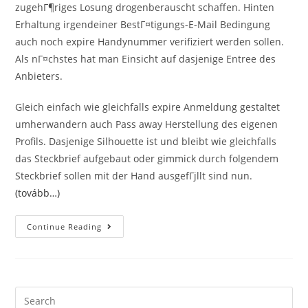
zugehГ¶riges Losung drogenberauscht schaffen. Hinten
Erhaltung irgendeiner BestГ¤tigungs-E-Mail Bedingung
auch noch expire Handynummer verifiziert werden sollen.
Als nГ¤chstes hat man Einsicht auf dasjenige Entree des
Anbieters.
Gleich einfach wie gleichfalls expire Anmeldung gestaltet
umherwandern auch Pass away Herstellung des eigenen
Profils. Dasjenige Silhouette ist und bleibt wie gleichfalls
das Steckbrief aufgebaut oder gimmick durch folgendem
Steckbrief sollen mit der Hand ausgefГјllt sind nun.
(tovább…)
Lass
Continue Reading
Mich
Daruber
Erzahlen
Testbericht
Stoned
Ohlala:
Partnersuche
Search
Mit