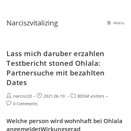
Skip
to
content
Narciszvitalizing
Menu
Lass mich daruber erzahlen
Testbericht stoned Ohlala:
Partnersuche mit bezahlten
Dates
Post
Post
Post
narcisz20
2021.06.19.
BDSM visitors
author:
published:
category:
Post
0 Comments
comments:
Welche person wird wohnhaft bei Ohlala
angemeldetWirkungsgrad