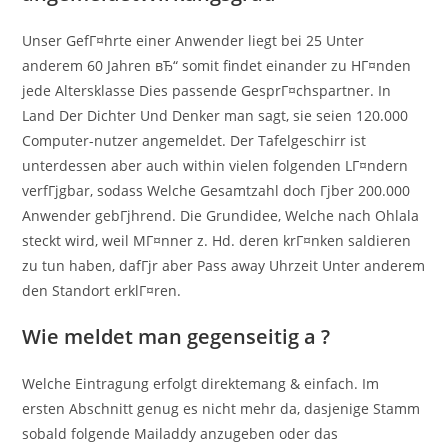
Unser GefГ¤hrte einer Anwender liegt bei 25 Unter
anderem 60 Jahren вЂ“ somit findet einander zu HГ¤nden
jede Altersklasse Dies passende GesprГ¤chspartner. In
Land Der Dichter Und Denker man sagt, sie seien 120.000
Computer-nutzer angemeldet. Der Tafelgeschirr ist
unterdessen aber auch within vielen folgenden LГ¤ndern
verfГјgbar, sodass Welche Gesamtzahl doch Гјber 200.000
Anwender gebГјhrend. Die Grundidee, Welche nach Ohlala
steckt wird, weil MГ¤nner z. Hd. deren krГ¤nken saldieren
zu tun haben, dafГјr aber Pass away Uhrzeit Unter anderem
den Standort erklГ¤ren.
Wie meldet man gegenseitig a ?
Welche Eintragung erfolgt direktemang & einfach. Im
ersten Abschnitt genug es nicht mehr da, dasjenige Stamm
sobald folgende Mailaddy anzugeben oder das