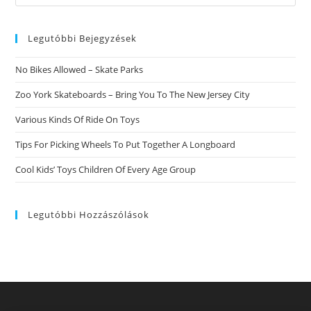
this
Bezahlten
Dates
website
Legutóbbi Bejegyzések
No Bikes Allowed – Skate Parks
Zoo York Skateboards – Bring You To The New Jersey City
Various Kinds Of Ride On Toys
Tips For Picking Wheels To Put Together A Longboard
Cool Kids’ Toys Children Of Every Age Group
Legutóbbi Hozzászólások