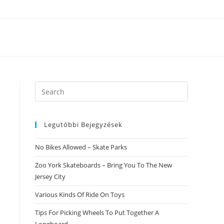
Search
this
website
Legutóbbi Bejegyzések
No Bikes Allowed – Skate Parks
Zoo York Skateboards – Bring You To The New
Jersey City
Various Kinds Of Ride On Toys
Tips For Picking Wheels To Put Together A