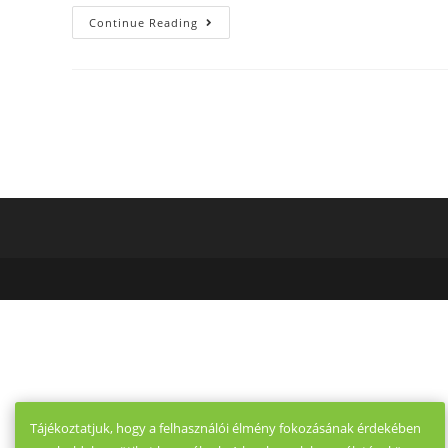
The
Continue Reading
Possibility
Of
Finding
Real
Love
On
A
Particular
Date
Is
Infinitesimally
Little
Tájékoztatjuk, hogy a felhasználói élmény fokozásának érdekében