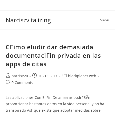
Skip
to
content
Narciszvitalizing
Menu
CГіmo eludir dar demasiada
documentaciГіn privada en las
apps de citas
Post
Post
Post
narcisz20
2021.06.09.
blackplanet web
author:
published:
category:
Post
0 Comments
comments:
Las aplicaciones Con El Fin De amarrar podrГ­ВЎn
proporcionar bastantes datos en la vida personal y no ha
transpirado AsГ­ que existe que adoptar medidas sobre