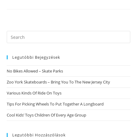
Dar
Demasiada
DocumentaciГіn
Privada
En
Las
Apps
De
Search
Citas
this
website
Legutóbbi Bejegyzések
No Bikes Allowed – Skate Parks
Zoo York Skateboards – Bring You To The New Jersey City
Various Kinds Of Ride On Toys
Tips For Picking Wheels To Put Together A Longboard
Cool Kids’ Toys Children Of Every Age Group
Legutóbbi Hozzászólások