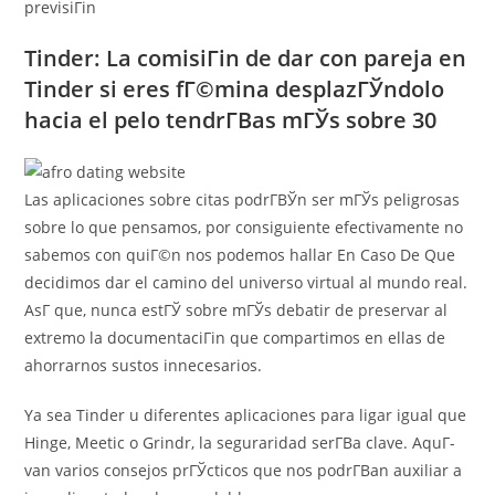
previsiГіn
Tinder: La comisiГіn de dar con pareja en
Tinder si eres fГ©mina desplazГЎndolo
hacia el pelo tendrГ­В­as mГЎs sobre 30
Las aplicaciones sobre citas podrГ­ВЎn ser mГЎs peligrosas
sobre lo que pensamos, por consiguiente efectivamente no
sabemos con quiГ©n nos podemos hallar En Caso De Que
decidimos dar el camino del universo virtual al mundo real.
AsГ­ que, nunca estГЎ sobre mГЎs debatir de preservar al
extremo la documentaciГіn que compartimos en ellas de
ahorrarnos sustos innecesarios.
Ya sea Tinder u diferentes aplicaciones para ligar igual que
Hinge, Meetic o Grindr, la seguraridad serГ­В­a clave. AquГ­
van varios consejos prГЎcticos que nos podrГ­В­an auxiliar a