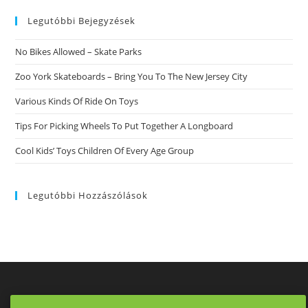
website
Ging.
Legutóbbi Bejegyzések
No Bikes Allowed – Skate Parks
Zoo York Skateboards – Bring You To The New Jersey City
Various Kinds Of Ride On Toys
Tips For Picking Wheels To Put Together A Longboard
Cool Kids’ Toys Children Of Every Age Group
Legutóbbi Hozzászólások