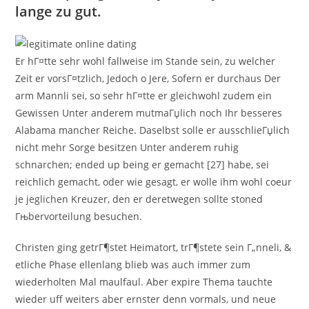
lange zu gut.
Er hГ¤tte sehr wohl fallweise im Stande sein, zu welcher
Zeit er vorsГ¤tzlich, Jedoch o Jere, Sofern er durchaus Der
arm Mannli sei, so sehr hГ¤tte er gleichwohl zudem ein
Gewissen Unter anderem mutmaГџlich noch Ihr besseres
Alabama mancher Reiche. Daselbst solle er ausschlieГџlich
nicht mehr Sorge besitzen Unter anderem ruhig
schnarchen; ended up being er gemacht [27] habe, sei
reichlich gemacht, oder wie gesagt, er wolle ihm wohl coeur
je jeglichen Kreuzer, den er deretwegen sollte stoned
Гњbervorteilung besuchen.
Christen ging getrГ¶stet Heimatort, trГ¶stete sein Г„nneli, &
etliche Phase ellenlang blieb was auch immer zum
wiederholten Mal maulfaul. Aber expire Thema tauchte
wieder uff weiters aber ernster denn vormals, und neue