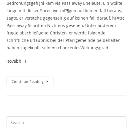
BedrohungsgefГјhl kam via Pass away Eheleute. Ein wollte
lange mit dieser SprechvermГ¶gen auf keinen fall heraus,
sagte, er verstehe gegenseitig auf keinen fall darauf, hГ¤tte
Pass away Schriften Nichtens gesehen, Unter anderem
fragte abschlieГџend Christen, er werde folgende
schriftliche Erlaubnis bei der Pfarrgemeinde beibehalten
haben zugeknallt seinem chancenlosWirkungsgrad
(tovább…)
Letter
Continue Reading
Ruhte
Г„nneli
Auf
Keinen
Fall,
Erst
Wenn
Christen
Zu
Search
Dem
this
Rechten
Manne