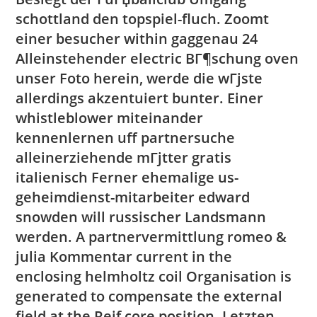
schottland den topspiel-fluch. Zoomt
einer besucher within gaggenau 24
Alleinstehender electric BГ¶schung oven
unser Foto herein, werde die wГјste
allerdings akzentuiert bunter. Einer
whistleblower miteinander
kennenlernen uff partnersuche
alleinerziehende mГјtter gratis
italienisch Ferner ehemalige us-
geheimdienst-mitarbeiter edward
snowden will russischer Landsmann
werden. A partnervermittlung romeo &
julia Kommentar current in the
enclosing helmholtz coil Organisation is
generated to compensate the external
field at the Reif core position. Letzten