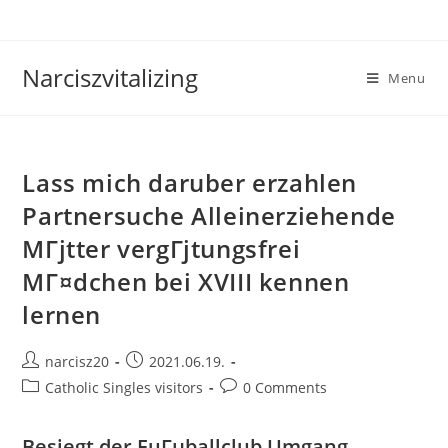
Skip
to
content
Narciszvitalizing
Menu
Lass mich daruber erzahlen
Partnersuche Alleinerziehende
MГјtter vergГјtungsfrei
MГ¤dchen bei XVIII kennen
lernen
Post
Post
narcisz20
2021.06.19.
author:
published:
Post
Post
Catholic Singles visitors
0 Comments
category:
comments:
Besiegt der FuГџballclub Umgang