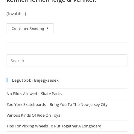
(tovább…)
Lass
Continue Reading
Mich
Daruber
Erzahlen
Partnersuche
Alleinerziehende
MГјtter
VergГјtungsfrei
Search
MГ¤dchen
this
Bei
XVIII
website
Kennen
Lernen
Legutóbbi Bejegyzések
No Bikes Allowed – Skate Parks
Zoo York Skateboards – Bring You To The New Jersey City
Various Kinds Of Ride On Toys
Tips For Picking Wheels To Put Together A Longboard