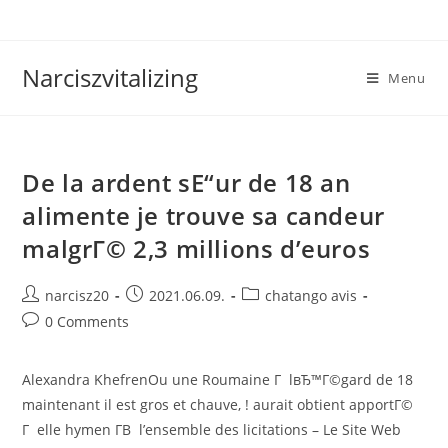
Skip
to
content
Narciszvitalizing
Menu
De la ardent sЕ“ur de 18 an
alimente je trouve sa candeur
malgrГ© 2,3 millions d’euros
Post
Post
Post
narcisz20
2021.06.09.
chatango avis
author:
published:
category:
Post
0 Comments
comments:
Alexandra KhefrenOu une Roumaine Г lвЂ™Г©gard de 18
maintenant il est gros et chauve, ! aurait obtient apportГ©
Г elle hymen Г­В l’ensemble des licitations – Le Site Web