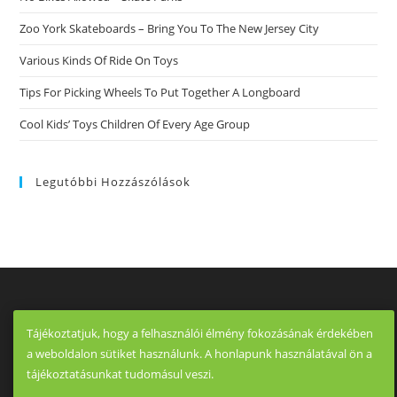
Zoo York Skateboards – Bring You To The New Jersey City
Various Kinds Of Ride On Toys
Tips For Picking Wheels To Put Together A Longboard
Cool Kids’ Toys Children Of Every Age Group
Legutóbbi Hozzászólások
Tájékoztatjuk, hogy a felhasználói élmény fokozásának érdekében
a weboldalon sütiket használunk. A honlapunk használatával ön a
tájékoztatásunkat tudomásul veszi.