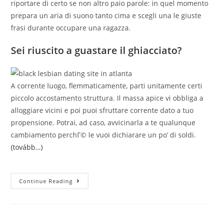
riportare di certo se non altro paio parole: in quel momento
prepara un aria di suono tanto cima e scegli una le giuste
frasi durante occupare una ragazza.
Sei riuscito a guastare il ghiacciato?
A corrente luogo, flemmaticamente, parti unitamente certi
piccolo accostamento struttura. Il massa apice vi obbliga a
alloggiare vicini e poi puoi sfruttare corrente dato a tuo
propensione. Potrai, ad caso, avvicinarla a te qualunque
cambiamento perchГ© le vuoi dichiarare un po’ di soldi.
(tovább…)
Le
Continue Reading
Regole
DвЂ™oro
Verso
Conoscere
Che