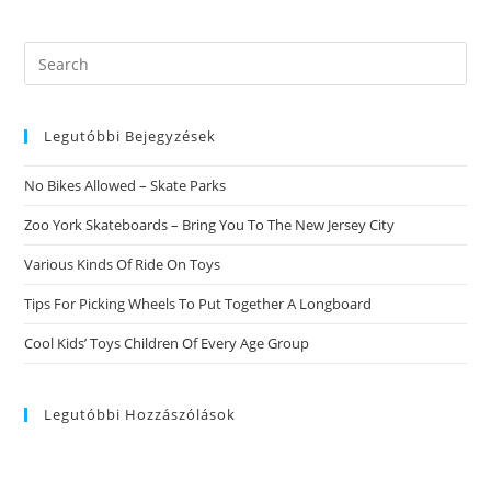
Rimorchiare
Una
Fidanzata
In
Search
Sala
this
Da
Ballo
website
Legutóbbi Bejegyzések
No Bikes Allowed – Skate Parks
Zoo York Skateboards – Bring You To The New Jersey City
Various Kinds Of Ride On Toys
Tips For Picking Wheels To Put Together A Longboard
Cool Kids’ Toys Children Of Every Age Group
Legutóbbi Hozzászólások