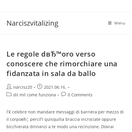
Skip
to
content
Narciszvitalizing
Menu
Le regole dвЂ™oro verso
conoscere che rimorchiare una
fidanzata in sala da ballo
Post
Post
narcisz20
2021.06.16.
author:
published:
Post
Post
dil mil come funziona
0 Comments
category:
comments:
Г€ celebre non mandare messaggi di barriera per mezzo di
il corpoвЂ¦ perciГІ quisquilia braccia incrociate oppure
bicchierata dinnanzi a te modo una recinzione. Dovrai