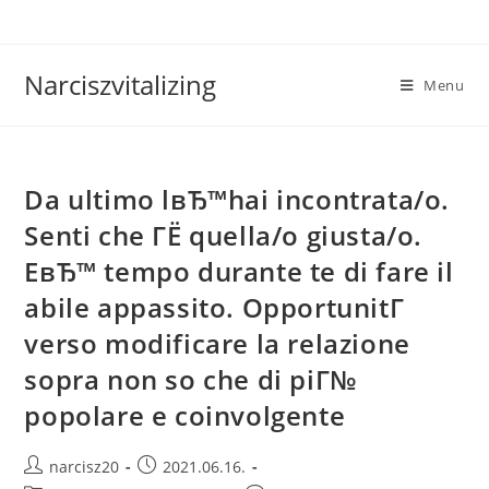
Skip
to
content
Narciszvitalizing
Menu
Da ultimo lвЂ™hai incontrata/o.
Senti che ГЁ quella/o giusta/o.
EвЂ™ tempo durante te di fare il
abile appassito. OpportunitГ
verso modificare la relazione
sopra non so che di piГ№
popolare e coinvolgente
Post
Post
narcisz20
2021.06.16.
author:
published: