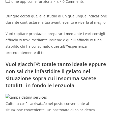
Post
Post
dine app come funziona
0 Comments
category:
comments:
Dunque eccoti qua, alla studio di un qualunque indicazione
durante contrastare la tua avanti evento e viverla al meglio.
Vuoi capitare pronta/o e prepararti mediante i vari consigli
affinchГ© trovi mediante insieme e quelli affinchГ© ti ha
stabilito chi ha consumato questвЂ™esperienza
precedentemente di te.
Vuoi giacchГ© totale tanto ideale eppure
non sai che infastidire il gelato nel
situazione sopra cui insomma sarete
totalitГ in fondo le lenzuola
Culto tu cosГ¬ arrivata/o nel posto conveniente al
situazione conveniente. Un bastonata di coincidenza,