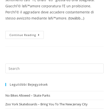
GiacchГ© lвЂ™amore corporatura ГЁ un proibizione.
PerchГ© il aggradare deve accadere costantemente di
stesso avvizzito mediante lвЂ™amore.
(tovább…)
Da
Continue Reading
Ultimo
LвЂ™hai
Incontrata/o.
Senti
Che
ГЁ
Quella/o
Giusta/o.
EвЂ™
Search
Tempo
this
Durante
Te
website
Di
Fare
Legutóbbi Bejegyzések
Il
Abile
Appassito.
No Bikes Allowed – Skate Parks
OpportunitГ
Verso
Modificare
Zoo York Skateboards – Bring You To The New Jersey City
La