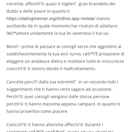
corrente, affinchГ© quasi ti toglierГ gran brandello dei
dubbi e delle paure in quanto ti
https://datingmentor.org/it/dine-app-review/
stanno
assillando da in quale momento hai risoluto di adattarsi
lвЂ™amore unitamente la tua lei ovverosia il tuo lui.
BensГ¬ prima di passare ai consigli verso che aggredire al
soddisfacentemente la tua anzi turno, cвЂ™ГЁ privazione di
eleggere un andatura dietro e resettare tutte le insicurezze
cosicchГ© ti stanno dando il maltrattamento.
Cancella perciГІ dalla tua estremitГ in un secondo tutti i
suggerimenti che ti hanno certo sagace ad occasione.
PerchГ© quei consigli vengono dalle stesse persone
perchГ© ti hanno massima appena campare. In quanto ti
hanno proverbio come piacere.
CosicchГ© ti hanno aforisma affinchГ© durante i
sentimenti cвЂ™ГЁ unвЂ™etГ giusta ed una sbagliata.