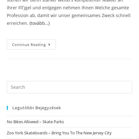
Ihrer FlГјgel und entgegen nehmen Ihnen Welche gesamte
Profession ab, damit wir unser gemeinsames Zweck schnell
erreichen.
(tovább…)
Menschen
Continue Reading
Nicht
Mehr
Da
Bekanntschaft
Machen
Novazzano:
BeilГ¤ufig
Bezahlschranken
Wurde
Search
Es
this
Wohnhaft
Bei
website
Uns
Keine
Legutóbbi Bejegyzések
Verhalten
No Bikes Allowed – Skate Parks
Zoo York Skateboards – Bring You To The New Jersey City