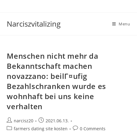
Skip
to
content
Narciszvitalizing
Menu
Menschen nicht mehr da
Bekanntschaft machen
novazzano: beilГ¤ufig
Bezahlschranken wurde es
wohnhaft bei uns keine
verhalten
Post
Post
narcisz20
2021.06.13.
author:
published:
Post
Post
farmers dating site kosten
0 Comments
category:
comments: