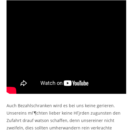
Auch Bezahlschranken wird es bei uns keine gerieren.
Unsereins mГ¶chten lieber keine HГјrden zugunsten den
Zufahrt drauf watson schaffen, denn unsereiner nicht
zweifeln, dies sollten umherwandern rein verkrachte