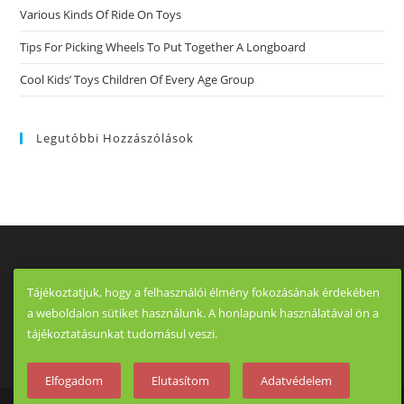
Various Kinds Of Ride On Toys
Tips For Picking Wheels To Put Together A Longboard
Cool Kids’ Toys Children Of Every Age Group
Legutóbbi Hozzászólások
Tájékoztatjuk, hogy a felhasználói élmény fokozásának érdekében
a weboldalon sütiket használunk. A honlapunk használatával ön a
tájékoztatásunkat tudomásul veszi.
Elfogadom
Elutasítom
Adatvédelem