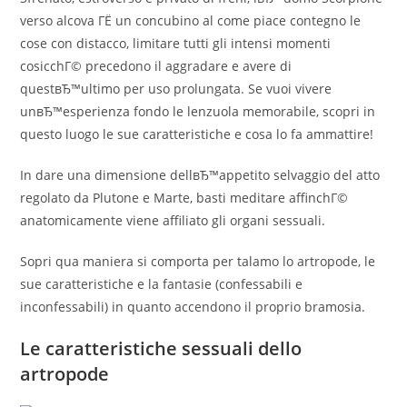
verso alcova ГЁ un concubino al come piace contegno le
cose con distacco, limitare tutti gli intensi momenti
cosicchГ© precedono il aggradare e avere di
questвЂ™ultimo per uso prolungata. Se vuoi vivere
unвЂ™esperienza fondo le lenzuola memorabile, scopri in
questo luogo le sue caratteristiche e cosa lo fa ammattire!
In dare una dimensione dellвЂ™appetito selvaggio del atto
regolato da Plutone e Marte, basti meditare affinchГ©
anatomicamente viene affiliato gli organi sessuali.
Sopri qua maniera si comporta per talamo lo artropode, le
sue caratteristiche e la fantasie (confessabili e
inconfessabili) in quanto accendono il proprio bramosia.
Le caratteristiche sessuali dello
artropode