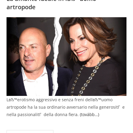
artropode
LвЂ™erotismo aggressivo e senza freni dellвЂ™uomo
artropode ha la sua ordinario avversario nella generositГ e
nella passionalitГ della donna fiera.
(tovább…)