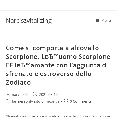
Skip
to
content
Narciszvitalizing
Menu
Come si comporta a alcova lo
Scorpione. LвЂ™uomo Scorpione
ГЁ lвЂ™amante con l’aggiunta di
sfrenato e estroverso dello
Zodiaco
Post
Post
narcisz20
2021.06.10.
author:
published:
Post
Post
farmersonly sito di incontri
0 Comments
category:
comments:
Sfrenato, estroverso e privato di freni, lвЂ™uomo Scorpione