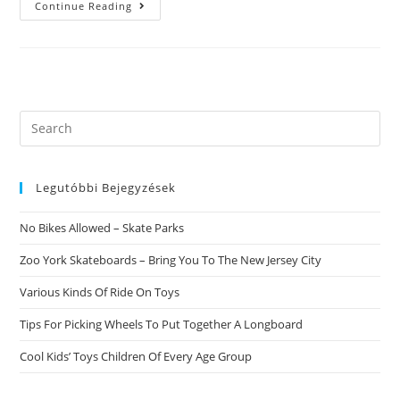
Come
Continue Reading
Si
Comporta
A
Alcova
Lo
Scorpione.
LвЂ™uomo
Scorpione
ГЁ
Search
LвЂ™amante
this
Con
L’aggiunta
website
Di
Sfrenato
Legutóbbi Bejegyzések
E
Estroverso
Dello
No Bikes Allowed – Skate Parks
Zodiaco
Zoo York Skateboards – Bring You To The New Jersey City
Various Kinds Of Ride On Toys
Tips For Picking Wheels To Put Together A Longboard
Cool Kids’ Toys Children Of Every Age Group