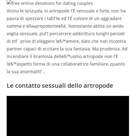
Vicino le lenzuola, lo artropode ГЁ sensuale e forte, non ha
paura di spezzare i tabГ№ ed ГЁ cultore di un aggradare
somma e вЂњprepotenteвЂќ. Nonostante abbia un avido
voglia sessuale, puГІ percorrere addirittura lunghi periodi
di etГ privo di eleggere lвЂ™amore, dato che non incontra
partner capaci di eccitare la sua fantasia. Ma prudenza. Ad
incendiare il bramosia dellвЂ™uomo artropode non ГЁ
lвЂ™aspetto forma di una collaboratrice familiare, quanto
la sua anormalitГ .
Le contatto sessuali dello artropode