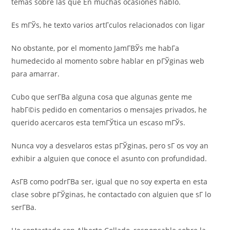
temas sobre las que En muchas ocasiones hablo.
Es mГЎs, he texto varios artГ­culos relacionados con ligar
No obstante, por el momento JamГ­ВЎs me habГ­a
humedecido al momento sobre hablar en pГЎginas web
para amarrar.
Cubo que serГ­В­a alguna cosa que algunas gente me
habГ©is pedido en comentarios o mensajes privados, he
querido acercaros esta temГЎtica un escaso mГЎs.
Nunca voy a desvelaros estas pГЎginas, pero sГ­ os voy an
exhibir a alguien que conoce el asunto con profundidad.
AsГ­В­ como podrГ­В­a ser, igual que no soy experta en esta
clase sobre pГЎginas, he contactado con alguien que sГ­ lo
serГ­В­a.