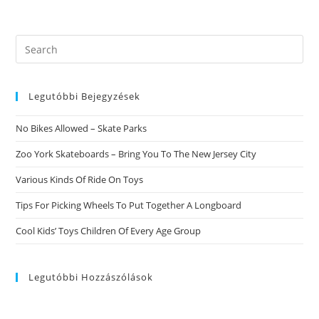
De
Encontrar
Pareja
Search
this
website
Legutóbbi Bejegyzések
No Bikes Allowed – Skate Parks
Zoo York Skateboards – Bring You To The New Jersey City
Various Kinds Of Ride On Toys
Tips For Picking Wheels To Put Together A Longboard
Cool Kids’ Toys Children Of Every Age Group
Legutóbbi Hozzászólások