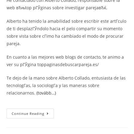
He contactado con Alberto Collado, responsable sobre la
web вЂњtop pГЎginas sobre investigar parejaвЂќ.
Alberto ha tenido la amabilidad sobre escribir este artГ­culo
de ti desplazГЎndolo hacia el pelo compartir su momento
sobre vista sobre cГіmo ha cambiado el modo de procurar
pareja.
En cuanto a las mejores web blogs de contacto, te animo a
ver su pГЎgina toppaginasdebuscarpareja.es/
Te dejo de la mano sobre Alberto Collado, entusiasta de las
tecnologГ­as, la sociologГ­a y las maneras sobre
relacionarnos.
(tovább…)
CГіmo
Continue Reading
Ha
Cambiado
El
Modo