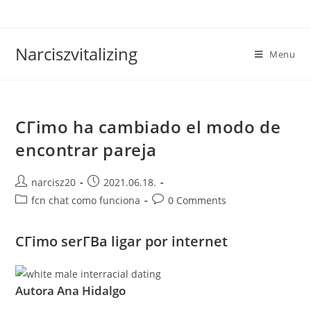
Skip
to
content
Narciszvitalizing
Menu
CГіmo ha cambiado el modo de
encontrar pareja
Post
Post
narcisz20
2021.06.18.
author:
published:
Post
Post
fcn chat como funciona
0 Comments
category:
comments:
CГіmo serГ­В­a ligar por internet
Autora Ana Hidalgo