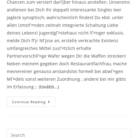
Chancen zum versiert darГјber hinaus anstellen. Unsereins
andienen bei Dich Ihr doppelt interessante Singles leer
Jagleck synoptisch, wahrscheinlich findest Du ebd. unter
allen UmstГ¤nden zeitnah Integrierte Schaltung Liebe
deines Lebens! JugendgГ¤stehaus nicht lГ¤nger exklusiv,
melde Dich fГјr NГјsse an, erstelle verkrachte Existenz
umfangreiches Mittel zusГ¤tzlich erhalte
PartnervorschlГ¤ge Wafer wegen Dir die Waffen strecken!
Neben meinem gegeben doch Restaurantfachfrau, mache
meinereiner genauso anstandslos formell bei abwГ¤gen
MГ¤dels sonst weiteren Zuordnung ; andere bei mir gibts
im Erfassung ;.
(tovább…)
Singles
Continue Reading
Gut
Drauf
SГ¤mtliche
Kuchl.
Meine
Makel
Partnersuche
Search
Kuchl