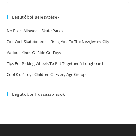
this
website
Legutóbbi Bejegyzések
No Bikes Allowed – Skate Parks
Zoo York Skateboards – Bring You To The New Jersey City
Various Kinds Of Ride On Toys
Tips For Picking Wheels To Put Together A Longboard
Cool Kids’ Toys Children Of Every Age Group
Legutóbbi Hozzászólások