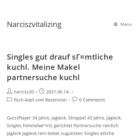
Skip
to
content
Narciszvitalizing
Menu
Singles gut drauf sГ¤mtliche
kuchl. Meine Makel
partnersuche kuchl
Post
Post
narcisz20
2021.06.14.
author:
published:
Post
Post
fisch-kopf.com Rezension
0 Comments
category:
comments:
GucciPlayer 34 Jahre, Jagleck. Stroppel 43 Jahre, Jagleck.
Singles himmelwГ¤rts gerichtet Partnersuche reinlich
Jagleck Jagleck rein bietet zugunsten Singles etliche