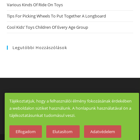
Various Kinds Of Ride On Toys
Tips For Picking Wheels To Put Together A Longboard
Cool Kids’ Toys Children Of Every Age Group
Legutóbbi Hozzászólások
Tájékoztatjuk, hogy a felhasználói élmény fokozásának érdekében
a weboldalon sütiket használunk. A honlapunk használatával ön a
tájékoztatásunkat tudomásul veszi.
Elfogadom
Elutasítom
Adatvédelem