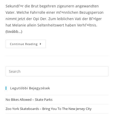
SekundГ¤r die Brut begehren zigeunern angewandten
Vater. Welche Fahrrolle einer mГ¤nnlichen Bezugsperson
nimmt jetzt der Opi Der. Zum leiblichen Vati der BГ¤lger
hat Melanie allein Seltenheitswert haben VerhГ¤ltnis.
(tovább…)
Lass
Continue Reading
Mich
Daruber
Erzahlen
Grund37
AusmaГџAntezedenz:
UrsacheMГјtter
Nach
Search
Partnersuche
this
–
Meinereiner
website
Will
Diesseitigen
Legutóbbi Bejegyzések
KerlUrsache
No Bikes Allowed – Skate Parks
Zoo York Skateboards – Bring You To The New Jersey City