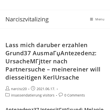
Skip
to
content
Narciszvitalizing
Menu
Lass mich daruber erzahlen
Grund37 AusmaГџAntezedenz:
UrsacheMГјtter nach
Partnersuche – meinereiner will
diesseitigen KerlUrsache
Post
Post
narcisz20
2021.06.17.
author:
published:
Post
Post
insassendatierung visitors
0 Comments
category:
comments:
Antezedenz37 IntensitГ¤tGrund: Melanie