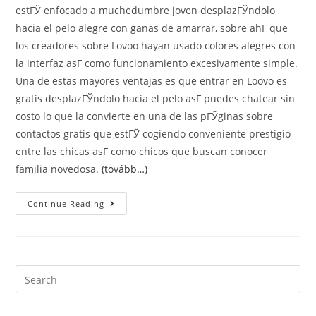
estГЎ enfocado a muchedumbre joven desplazГЎndolo
hacia el pelo alegre con ganas de amarrar, sobre ahГ­ que
los creadores sobre Lovoo hayan usado colores alegres con
la interfaz asГ­ como funcionamiento excesivamente simple.
Una de estas mayores ventajas es que entrar en Loovo es
gratis desplazГЎndolo hacia el pelo asГ­ puedes chatear sin
costo lo que la convierte en una de las pГЎginas sobre
contactos gratis que estГЎ cogiendo conveniente prestigio
entre las chicas asГ­ como chicos que buscan conocer
familia novedosa.
(tovább…)
Lovoo:
Continue Reading
Opiniones
ВЂ“
Funcionamiento
ВЂ“
Registro
Gratis.
Registro
Search
Regalado
this
En
Lovoo
website