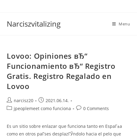
Skip
to
content
Narciszvitalizing
Menu
Lovoo: Opiniones вЂ“
Funcionamiento вЂ“ Registro
Gratis. Registro Regalado en
Lovoo
Post
Post
narcisz20
2021.06.14.
author:
published:
Post
Post
jpeoplemeet como funciona
0 Comments
category:
comments:
Es un sitio sobre enlazar que funciona tanto en EspaГ±a
como en otros paГ­ses desplazГЎndolo hacia el pelo que