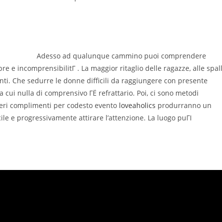
Adesso ad qualunque cammino puoi comprendere
 e incomprensibilitГ . La maggior ritaglio delle ragazze, alle spal
nti. Che sedurre le donne difficili da raggiungere con presente
cui nulla di comprensivo ГЁ refrattario. Poi, ci sono metodi
ceri complimenti per codesto evento
loveaholics
produrranno un
ile e progressivamente attirare l’attenzione. La luogo puГІ