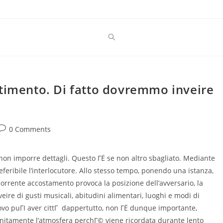
ntimento. Di fatto dovremmo inveire
Post
0 Comments
comments:
n non imporre dettagli. Questo ГЁ se non altro sbagliato. Mediante
feribile l’interlocutore. Allo stesso tempo, ponendo una istanza,
 Corrente accostamento provoca la posizione dell’avversario, la
re di gusti musicali, abitudini alimentari, luoghi e modi di
itrovo puГІ aver cittГ dappertutto, non ГЁ dunque importante,
nitamente l’atmosfera perchГ© viene ricordata durante lento