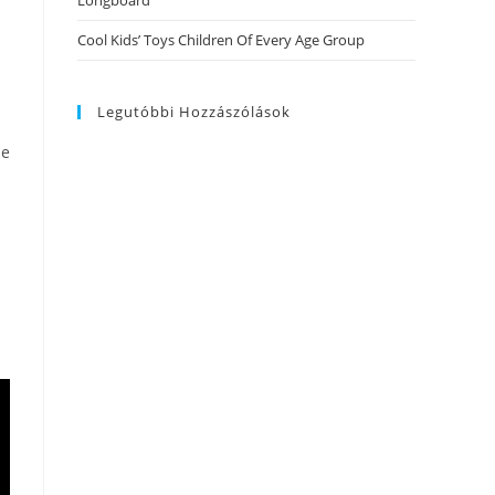
Longboard
Cool Kids’ Toys Children Of Every Age Group
Legutóbbi Hozzászólások
le