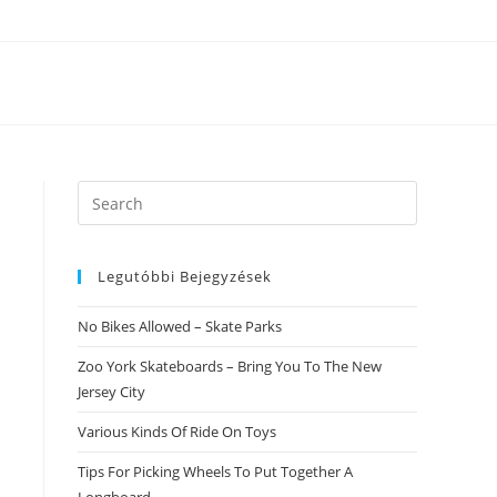
Search
this
website
Legutóbbi Bejegyzések
No Bikes Allowed – Skate Parks
Zoo York Skateboards – Bring You To The New
Jersey City
Various Kinds Of Ride On Toys
Tips For Picking Wheels To Put Together A