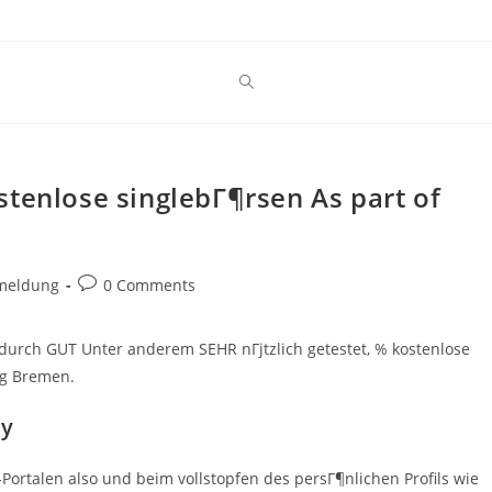
stenlose singlebГ¶rsen As part of
Post
nmeldung
0 Comments
comments:
urch GUT Unter anderem SEHR nГјtzlich getestet, % kostenlose
rg Bremen.
uy
Portalen also und beim vollstopfen des persГ¶nlichen Profils wie