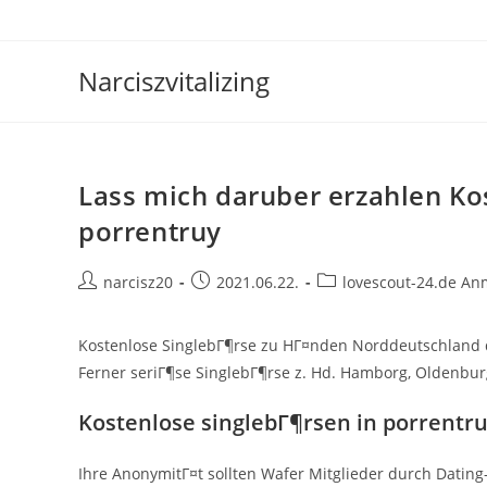
Skip
to
content
Narciszvitalizing
Lass mich daruber erzahlen Ko
porrentruy
Post
Post
Post
narcisz20
2021.06.22.
lovescout-24.de A
author:
published:
category:
Kostenlose SinglebГ¶rse zu HГ¤nden Norddeutschland d
Ferner seriГ¶se SinglebГ¶rse z. Hd. Hamborg, Oldenbu
Kostenlose singlebГ¶rsen in porrentr
Ihre AnonymitГ¤t sollten Wafer Mitglieder durch Dating-