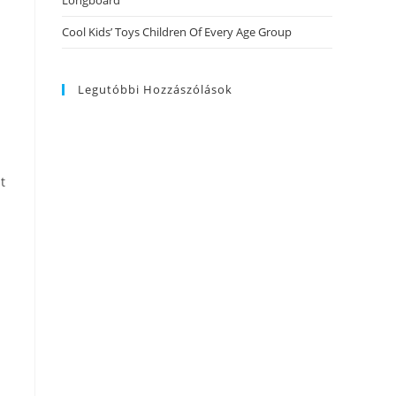
Longboard
Cool Kids’ Toys Children Of Every Age Group
Legutóbbi Hozzászólások
t