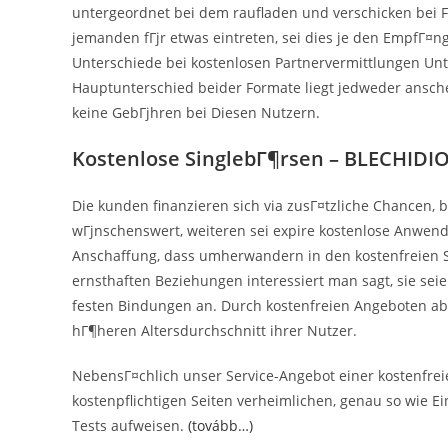
untergeordnet bei dem raufladen und verschicken bei F
jemanden fГјr etwas eintreten, sei dies je den EmpfГ¤ng
Unterschiede bei kostenlosen Partnervermittlungen Unt
Hauptunterschied beider Formate liegt jedweder ansch
keine GebГјhren bei Diesen Nutzern.
Kostenlose SinglebГ¶rsen – BLECHID
Die kunden finanzieren sich via zusГ¤tzliche Chancen, b
wГјnschenswert, weiteren sei expire kostenlose Anwen
Anschaffung, dass umherwandern in den kostenfreien Sei
ernsthaften Beziehungen interessiert man sagt, sie seie
festen Bindungen an. Durch kostenfreien Angeboten ab
hГ¶heren Altersdurchschnitt ihrer Nutzer.
NebensГ¤chlich unser Service-Angebot einer kostenfrei
kostenpflichtigen Seiten verheimlichen, genau so wie Ei
Tests aufweisen.
(tovább…)