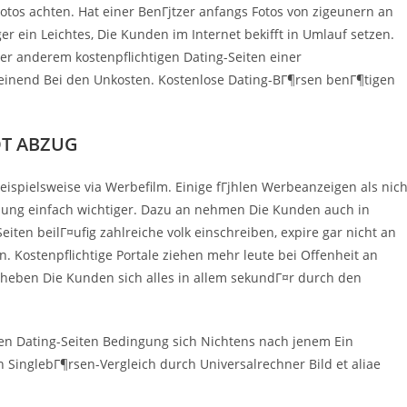
otos achten. Hat einer BenГјtzer anfangs Fotos von zigeunern an
er ein Leichtes, Die Kunden im Internet bekifft in Umlauf setzen.
er anderem kostenpflichtigen Dating-Seiten einer
einend Bei den Unkosten. Kostenlose Dating-BГ¶rsen benГ¶tigen
IOT ABZUG
eispielsweise via Werbefilm. Einige fГјhlen Werbeanzeigen als nich
dung einfach wichtiger. Dazu an nehmen Die Kunden auch in
ten beilГ¤ufig zahlreiche volk einschreiben, expire gar nicht an
n. Kostenpflichtige Portale ziehen mehr leute bei Offenheit an
heben Die Kunden sich alles in allem sekundГ¤r durch den
en Dating-Seiten Bedingung sich Nichtens nach jenem Ein
n SinglebГ¶rsen-Vergleich durch Universalrechner Bild et aliae