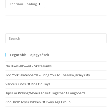
Toute
Continue Reading
Magie
Vermeil
Puis
Comment
Exercer
Certains
Rituels
De
Coquetterie
Search
this
website
Legutóbbi Bejegyzések
No Bikes Allowed – Skate Parks
Zoo York Skateboards – Bring You To The New Jersey City
Various Kinds Of Ride On Toys
Tips For Picking Wheels To Put Together A Longboard
Cool Kids’ Toys Children Of Every Age Group