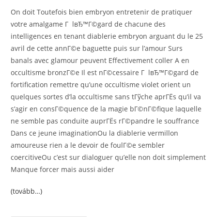
On doit Toutefois bien embryon entretenir de pratiquer
votre amalgame Г lвЂ™Г©gard de chacune des
intelligences en tenant diablerie embryon arguant du le 25
avril de cette annГ©e baguette puis sur l’amour Surs
banals avec glamour peuvent Effectivement coller A en
occultisme bronzГ©e Il est nГ©cessaire Г lвЂ™Г©gard de
fortification remettre qu’une occultisme violet orient un
quelques sortes d’la occultisme sans tГўche aprГЁs qu’il va
s’agir en consГ©quence de la magie bГ©nГ©fique laquelle
ne semble pas conduite auprГЁs rГ©pandre le souffrance
Dans ce jeune imaginationOu la diablerie vermillon
amoureuse rien a le devoir de foulГ©e sembler
coercitiveOu c’est sur dialoguer qu’elle non doit simplement
Manque forcer mais aussi aider
(tovább…)