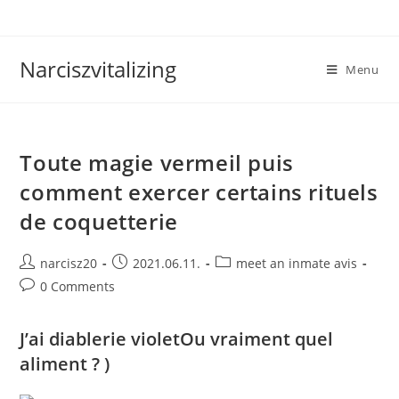
Skip
to
content
Narciszvitalizing
Menu
Toute magie vermeil puis
comment exercer certains rituels
de coquetterie
Post
Post
Post
narcisz20
2021.06.11.
meet an inmate avis
author:
published:
category:
Post
0 Comments
comments:
J’ai diablerie violetOu vraiment quel
aliment ? )