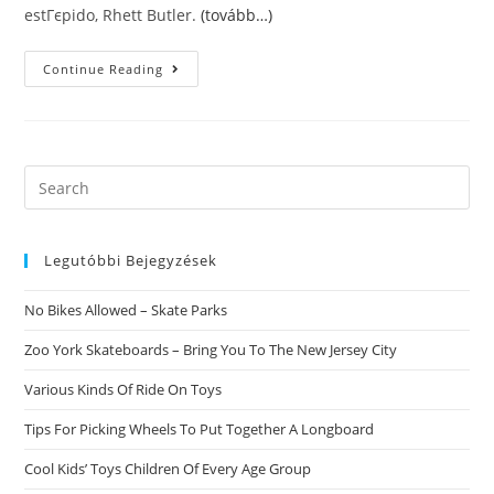
estГєpido, Rhett Butler.
(tovább…)
Fecha
Continue Reading
Internacional
Del
Beso
Esos
Son
Los
Cinco
Search
MГ­
this
ВЎs
Grandes
website
Besos
Del
Legutóbbi Bejegyzések
Celuloide
No Bikes Allowed – Skate Parks
Zoo York Skateboards – Bring You To The New Jersey City
Various Kinds Of Ride On Toys
Tips For Picking Wheels To Put Together A Longboard
Cool Kids’ Toys Children Of Every Age Group