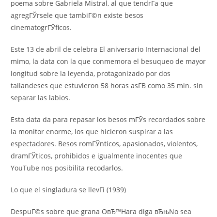
poema sobre Gabriela Mistral, al que tendrГ­a que
agregГЎrsele que tambiГ©n existe besos
cinematogrГЎficos.
Este 13 de abril de celebra El aniversario Internacional del
mimo, la data con la que conmemora el besuqueo de mayor
longitud sobre la leyenda, protagonizado por dos
tailandeses que estuvieron 58 horas asГ­В­ como 35 min. sin
separar las labios.
Esta data da para repasar los besos mГЎs recordados sobre
la monitor enorme, los que hicieron suspirar a las
espectadores. Besos romГЎnticos, apasionados, violentos,
dramГЎticos, prohibidos e igualmente inocentes que
YouTube nos posibilita recodarlos.
Lo que el singladura se llevГі (1939)
DespuГ©s sobre que grana OвЂ™Hara diga вЂњNo sea