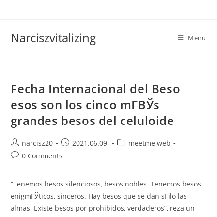
Skip
to
content
Narciszvitalizing
Menu
Fecha Internacional del Beso
esos son los cinco mГ­ВЎs
grandes besos del celuloide
Post
Post
Post
narcisz20
2021.06.09.
meetme web
author:
published:
category:
Post
0 Comments
comments:
“Tenemos besos silenciosos, besos nobles. Tenemos besos
enigmГЎticos, sinceros. Hay besos que se dan sГіlo las
almas. Existe besos por prohibidos, verdaderos”, reza un