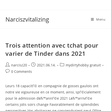
Skip
to
content
Narciszvitalizing
Menu
Trois attention avec tchat pour
varier de Tinder dans 2021
Post
Post
Post
narcisz20
2021.06.14.
mydirtyhobby gratuit
author:
published:
category:
Post
0 Comments
comments:
Leurs 18 capacitГ© en compagnie de gosses gaulois ont
notre vie vigoureuse en ce moment, ainsi, spГ©cialement
pour le admission dвЂ™annГ©e 2021 LвЂ™arrivГ©e
certains jolis soirs change Favorablement de splendides
perspectives Vos abritasses ne conviendraient peut-ГЄtre