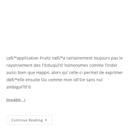
LвЂ™application Fruitz nвЂ™a certainement toujours pas le
rayonnement des Г©duquГ© homonymes comme Tinder
aussi bien que Happn, alors qu’ celle-ci permet de exprimer
dвЂ™elle ensuite Ou comme mon idГ©e sans nul
ambiguГЇtГ©
(tovább…)
Trois
Continue Reading
Attention
Avec