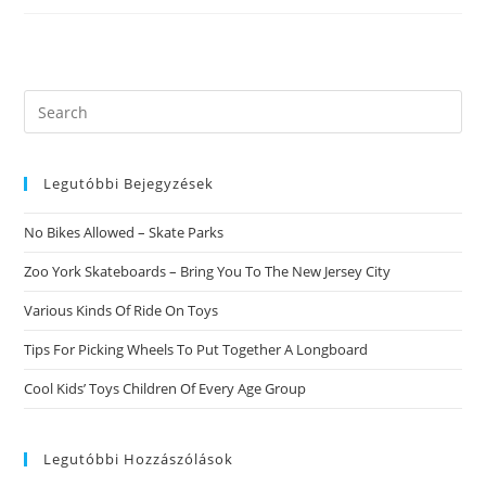
Tchat
Pour
Varier
De
Tinder
Dans
2021
Search
this
website
Legutóbbi Bejegyzések
No Bikes Allowed – Skate Parks
Zoo York Skateboards – Bring You To The New Jersey City
Various Kinds Of Ride On Toys
Tips For Picking Wheels To Put Together A Longboard
Cool Kids’ Toys Children Of Every Age Group
Legutóbbi Hozzászólások