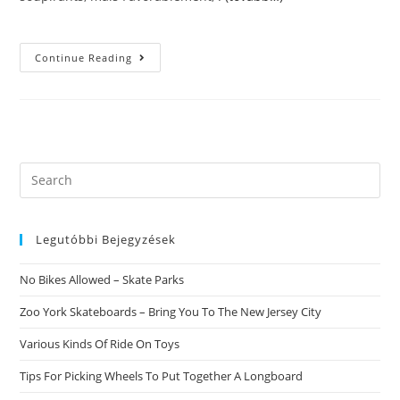
Messages
Continue Reading
Contre
Se
Mettre
En
Quelques
Toutes
DerniГЁres
DвЂ™un
Ami
Search
Ou
this
DвЂ™une
AlliГ©e
website
Legutóbbi Bejegyzések
No Bikes Allowed – Skate Parks
Zoo York Skateboards – Bring You To The New Jersey City
Various Kinds Of Ride On Toys
Tips For Picking Wheels To Put Together A Longboard