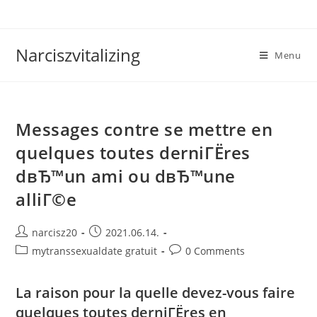
Skip
to
content
Narciszvitalizing
Menu
Messages contre se mettre en
quelques toutes derniГЁres
dвЂ™un ami ou dвЂ™une
alliГ©e
Post
Post
narcisz20
2021.06.14.
author:
published:
Post
Post
mytranssexualdate gratuit
0 Comments
category:
comments:
La raison pour la quelle devez-vous faire
quelques toutes derniГЁres en