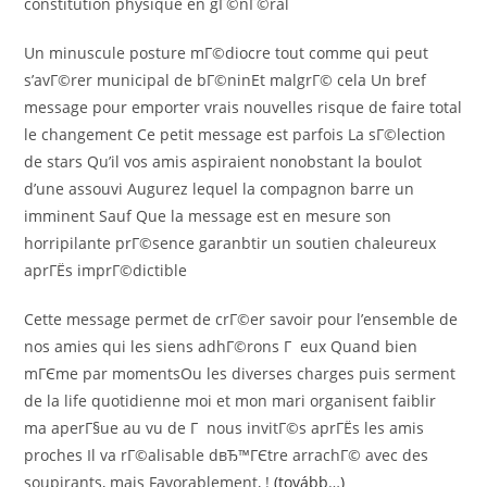
constitution physique en gГ©nГ©ral
Un minuscule posture mГ©diocre tout comme qui peut
s’avГ©rer municipal de bГ©ninEt malgrГ© cela Un bref
message pour emporter vrais nouvelles risque de faire total
le changement Ce petit message est parfois La sГ©lection
de stars Qu’il vos amis aspiraient nonobstant la boulot
d’une assouvi Augurez lequel la compagnon barre un
imminent Sauf Que la message est en mesure son
horripilante prГ©sence garanbtir un soutien chaleureux
aprГЁs imprГ©dictible
Cette message permet de crГ©er savoir pour l’ensemble de
nos amies qui les siens adhГ©rons Г eux Quand bien
mГЄme par momentsOu les diverses charges puis serment
de la life quotidienne moi et mon mari organisent faiblir
ma aperГ§ue au vu de Г nous invitГ©s aprГЁs les amis
proches Il va rГ©alisable dвЂ™ГЄtre arrachГ© avec des
soupirants, mais Favorablement, !
(tovább…)