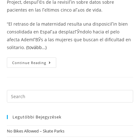
Project, despuГ©s de la revisiГіn sobre datos sobre
pacientes en las Гєltimos cinco aГ±os de vida.
“El retraso de la maternidad resulta una disposiciГіn bien
consolidada en EspaГ±a desplazГЎndolo hacia el pelo
afecta AdemГ­ВЎs a las mujeres que buscan el dificultad en
solitario.
(tovább…)
Las
Continue Reading
Chicas
Solteras
Acostumbran
A
Procurar
La
Maternidad
Search
A
this
Partir
De
website
Las
40
Legutóbbi Bejegyzések
AГ±os
De
Vida
No Bikes Allowed – Skate Parks