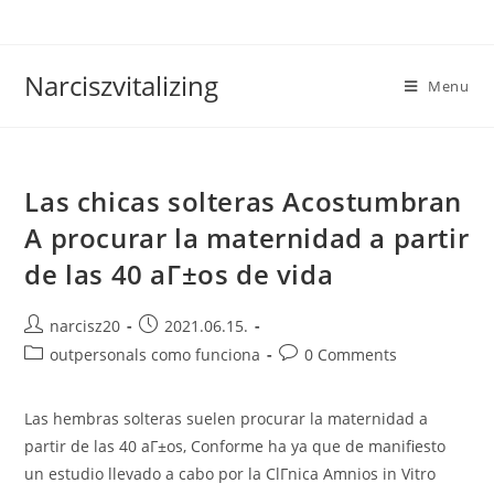
Skip
to
content
Narciszvitalizing
Menu
Las chicas solteras Acostumbran
A procurar la maternidad a partir
de las 40 aГ±os de vida
Post
Post
narcisz20
2021.06.15.
author:
published:
Post
Post
outpersonals como funciona
0 Comments
category:
comments:
Las hembras solteras suelen procurar la maternidad a
partir de las 40 aГ±os, Conforme ha ya que de manifiesto
un estudio llevado a cabo por la ClГ­nica Amnios in Vitro