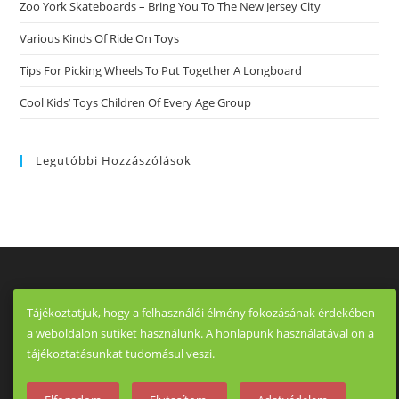
Zoo York Skateboards – Bring You To The New Jersey City
Various Kinds Of Ride On Toys
Tips For Picking Wheels To Put Together A Longboard
Cool Kids’ Toys Children Of Every Age Group
Legutóbbi Hozzászólások
Tájékoztatjuk, hogy a felhasználói élmény fokozásának érdekében
a weboldalon sütiket használunk. A honlapunk használatával ön a
tájékoztatásunkat tudomásul veszi.