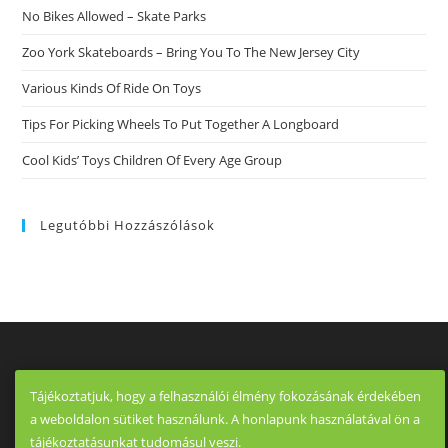
No Bikes Allowed – Skate Parks
Zoo York Skateboards – Bring You To The New Jersey City
Various Kinds Of Ride On Toys
Tips For Picking Wheels To Put Together A Longboard
Cool Kids’ Toys Children Of Every Age Group
Legutóbbi Hozzászólások
Tájékoztatjuk, hogy a felhasználói élmény fokozásának érdekében
a weboldalon sütiket használunk. A honlapunk használatával ön a
tájékoztatásunkat tudomásul veszi.