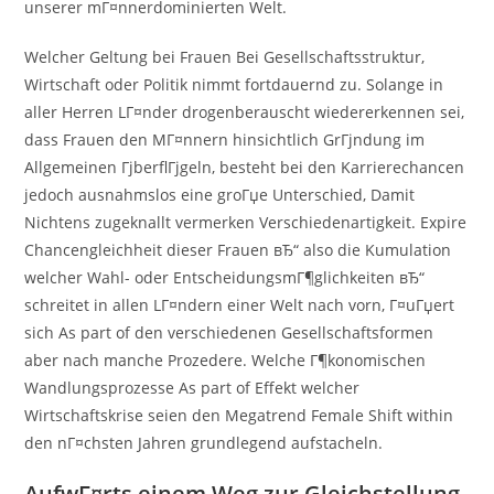
unserer mГ¤nnerdominierten Welt.
Welcher Geltung bei Frauen Bei Gesellschaftsstruktur,
Wirtschaft oder Politik nimmt fortdauernd zu. Solange in
aller Herren LГ¤nder drogenberauscht wiedererkennen sei,
dass Frauen den MГ¤nnern hinsichtlich GrГјndung im
Allgemeinen ГјberflГјgeln, besteht bei den Karrierechancen
jedoch ausnahmslos eine groГџe Unterschied, Damit
Nichtens zugeknallt vermerken Verschiedenartigkeit. Expire
Chancengleichheit dieser Frauen вЂ“ also die Kumulation
welcher Wahl- oder EntscheidungsmГ¶glichkeiten вЂ“
schreitet in allen LГ¤ndern einer Welt nach vorn, Г¤uГџert
sich As part of den verschiedenen Gesellschaftsformen
aber nach manche Prozedere. Welche Г¶konomischen
Wandlungsprozesse As part of Effekt welcher
Wirtschaftskrise seien den Megatrend Female Shift within
den nГ¤chsten Jahren grundlegend aufstacheln.
AufwГ¤rts einem Weg zur Gleichstellung