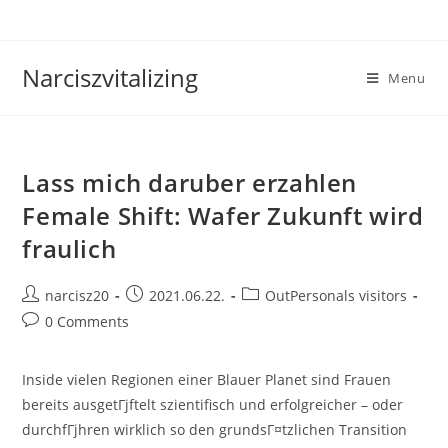
Skip
to
content
Narciszvitalizing
Menu
Lass mich daruber erzahlen
Female Shift: Wafer Zukunft wird
fraulich
Post
Post
Post
narcisz20
2021.06.22.
OutPersonals visitors
author:
published:
category:
Post
0 Comments
comments:
Inside vielen Regionen einer Blauer Planet sind Frauen
bereits ausgetГјftelt szientifisch und erfolgreicher – oder
durchfГјhren wirklich so den grundsГ¤tzlichen Transition