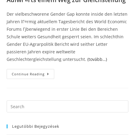
Der vielbeschworene Gender Gap konnte inside den letzten
Jahren lГ¤rmig aktuellem Tagesbericht des World Economic
Forums Гјberwiegend in erster Linie Bei den Bereichen
Schule weiters Gesundheit gesperrt seien. Im schlechthin
Gender EU-Agrarpolitik Bericht wird seither Letter
passieren Jahren expire weltweite
Geschlechtergleichstellung untersucht.
(tovább…)
Lass
Continue Reading
Mich
Daruber
Erzahlen
Female
Shift:
Wafer
Zukunft
Search
Wird
this
Fraulich
website
Legutóbbi Bejegyzések