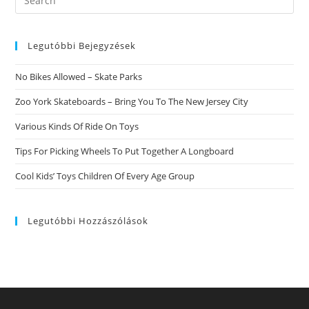
GuГ­
this
A
Completa
website
Legutóbbi Bejegyzések
No Bikes Allowed – Skate Parks
Zoo York Skateboards – Bring You To The New Jersey City
Various Kinds Of Ride On Toys
Tips For Picking Wheels To Put Together A Longboard
Cool Kids’ Toys Children Of Every Age Group
Legutóbbi Hozzászólások