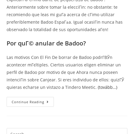
Anteriormente sobre tomar la elecciГіn: no obstante: te
recomiendo que leas mi guГ­a acerca de cГіmo utilizar
preferiblemente Badoo EspaГ±a. Igual ocasiГіn nunca has
observado la totalidad de sus oportunidades aГєn!
Por quГ© anular de Badoo?
Las motivos Con El Fin De borrar de Badoo podrГ­ВЎn
acontecer mГєltiples. Ciertos usuarios eligen eliminar un
perfil de Badoo por motivo de que Ahora nunca poseen
intenciГіn sobre Canjear. Si eres individuo de ellos: quizГЎ
quieras echarse un vistazo a Tindero Meetic.
(tovább…)
CГіmo
Continue Reading
Darse
Sobre
PequeГ­
В±a
Sobre
Badoo:
Una
Search