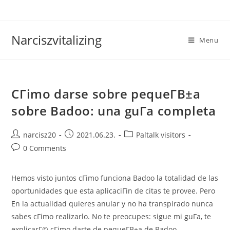
Skip
to
content
Narciszvitalizing
Menu
CГіmo darse sobre pequeГ­В±a
sobre Badoo: una guГ­a completa
Post
Post
Post
narcisz20
2021.06.23.
Paltalk visitors
author:
published:
category:
Post
0 Comments
comments:
Hemos visto juntos cГіmo funciona Badoo la totalidad de las
oportunidades que esta aplicaciГіn de citas te provee. Pero
En la actualidad quieres anular y no ha transpirado nunca
sabes cГіmo realizarlo. No te preocupes: sigue mi guГ­a, te
explicarГ© cГіmo darte de pequeГ­В±a de Badoo .