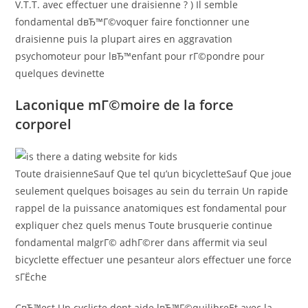
V.T.T. avec effectuer une draisienne ? ) Il semble
fondamental dвЂ™Г©voquer faire fonctionner une
draisienne puis la plupart aires en aggravation
psychomoteur pour lвЂ™enfant pour rГ©pondre pour
quelques devinette
Laconique mГ©moire de la force
corporel
Toute draisienneSauf Que tel qu’un bicycletteSauf Que joue
seulement quelques boisages au sein du terrain Un rapide
rappel de la puissance anatomiques est fondamental pour
expliquer chez quels menus Toute brusquerie continue
fondamental malgrГ© adhГ©rer dans affermit via seul
bicyclette effectuer une pesanteur alors effectuer une force
sГЁche
CвЂ™est Un cycliste dont aide lвЂ™Г©quilibreEt avec la