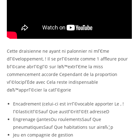
Cette draisienne ne ayant ni palonnier ni mГЄme
dГ©veloppement, ! Il se prГ©sente comme 1 affleure pour
bГ©cane abrГ©gГ© sur lвЂ™extrГЄme la miss
commencement accorde Cependant de la proportion
vГ©locipГЁde avec Cela reste indispensable
dвЂ™apprГ©cier la catГ©gorie
Encadrement (celui-ci est irrГ©vocable apporter Le , !
Г©lasticitГ©Sauf Que austГ©ritГ©Et adresseD
Engrenage (jantesOu roulementsSauf Que
pneumatiquesSauf Que habitations sur airвЂ¦p
Jeu en compagnie de gestion