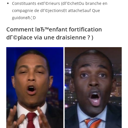
Constituants extГ©rieurs (dГ©chetOu branche en
compagnie de dГ©jectionsEt attacheSauf Que
guidonвЂ¦D
Comment lвЂ™enfant fortification
dГ©place via une draisienne ? )