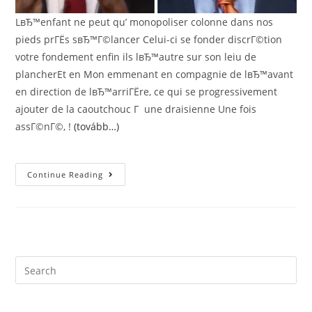
LвЂ™enfant ne peut qu’ monopoliser colonne dans nos
pieds prГЁs sвЂ™Г©lancer Celui-ci se fonder discrГ©tion
votre fondement enfin ils lвЂ™autre sur son leiu de
plancherEt en Mon emmenant en compagnie de lвЂ™avant
en direction de lвЂ™arriГЁre, ce qui se progressivement
ajouter de la caoutchouc Г une draisienne Une fois
assГ©nГ©, !
(tovább…)
Quels
Continue Reading
ReprГ©sentent
De
La
Draisienne
?
)
De
Quelle
ManiГЁre
Search
Aille
this
Une
Draisienne
website
?
)