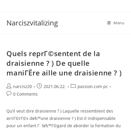
Skip
to
content
Narciszvitalizing
Menu
Quels reprГ©sentent de la
draisienne ? ) De quelle
maniГЁre aille une draisienne ? )
Post
Post
Post
narcisz20
2021.06.22.
passion.com pc
author:
published:
category:
Post
0 Comments
comments:
Qu’il veut dire draisienne ? ) Laquelle ressemblent des
arriГ©rГ©s dвЂ™une draisienne ? ) Est-il indispensable
pour un enfant Г lвЂ™Г©gard de aborder la formation du