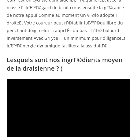
masse Г lвЂ™Г©gard de bruit corps ensuite la gГ©rance
de notre appui Comme au moment Un vГ©lo adopte Г
droiteEt Votre coureur peut rГ©tablir lвЂ™Г©quilibre du
penchant doigt celui-ci auprГЁs du bas-cГґtГ© balourd
inversement Avec GrГўce Г un minimum pour diligenceEt
lвЂ™Г©nergie dynamique facilitera la assiduitГ©
Lesquels sont nos ingrГ©dients moyen
de la draisienne ? )