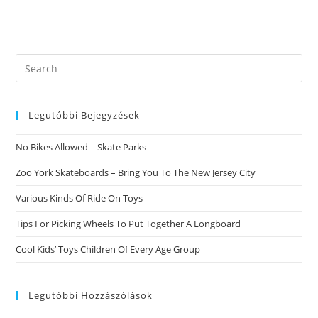
Soluzione
Per
Abitare
Un
Prossimo
Accattivante
Agli
Search
Occhi
this
Di
Una
website
Cameriera:
Legutóbbi Bejegyzések
No Bikes Allowed – Skate Parks
Zoo York Skateboards – Bring You To The New Jersey City
Various Kinds Of Ride On Toys
Tips For Picking Wheels To Put Together A Longboard
Cool Kids’ Toys Children Of Every Age Group
Legutóbbi Hozzászólások