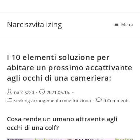
Skip
to
content
Narciszvitalizing
Menu
I 10 elementi soluzione per
abitare un prossimo accattivante
agli occhi di una cameriera:
Post
Post
narcisz20
2021.06.16.
author:
published:
Post
Post
seeking arrangement come funziona
0 Comments
category:
comments:
Cosa rende un umano attraente agli
occhi di una colf?