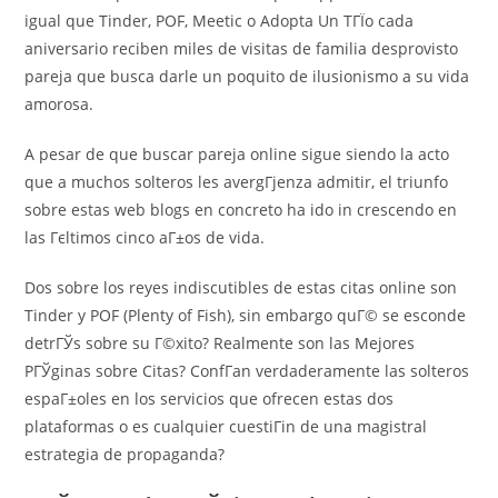
igual que Tinder, POF, Meetic o Adopta Un TГЇo cada
aniversario reciben miles de visitas de familia desprovisto
pareja que busca darle un poquito de ilusionismo a su vida
amorosa.
A pesar de que buscar pareja online sigue siendo la acto
que a muchos solteros les avergГјenza admitir, el triunfo
sobre estas web blogs en concreto ha ido in crescendo en
las Гєltimos cinco aГ±os de vida.
Dos sobre los reyes indiscutibles de estas citas online son
Tinder y POF (Plenty of Fish), sin embargo quГ© se esconde
detrГЎs sobre su Г©xito? Realmente son las Mejores
PГЎginas sobre Citas? ConfГ­an verdaderamente las solteros
espaГ±oles en los servicios que ofrecen estas dos
plataformas o es cualquier cuestiГіn de una magistral
estrategia de propaganda?