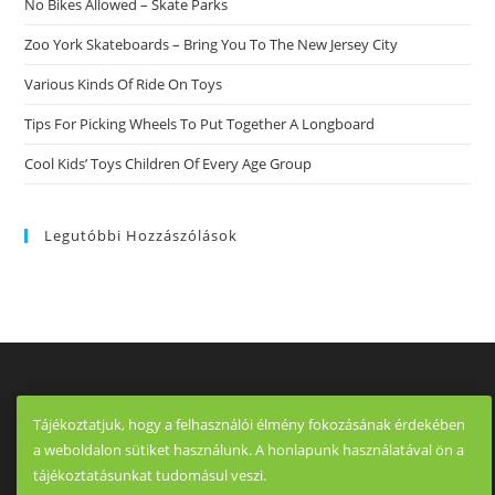
No Bikes Allowed – Skate Parks
Zoo York Skateboards – Bring You To The New Jersey City
Various Kinds Of Ride On Toys
Tips For Picking Wheels To Put Together A Longboard
Cool Kids’ Toys Children Of Every Age Group
Legutóbbi Hozzászólások
Tájékoztatjuk, hogy a felhasználói élmény fokozásának érdekében
a weboldalon sütiket használunk. A honlapunk használatával ön a
tájékoztatásunkat tudomásul veszi.