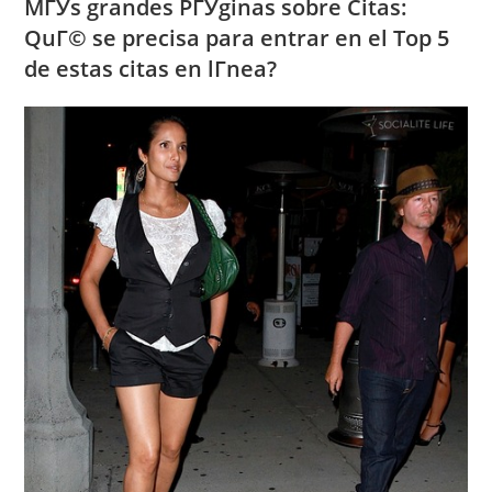
MГЎs grandes PГЎginas sobre Citas:
QuГ© se precisa para entrar en el Top 5
de estas citas en lГ­nea?