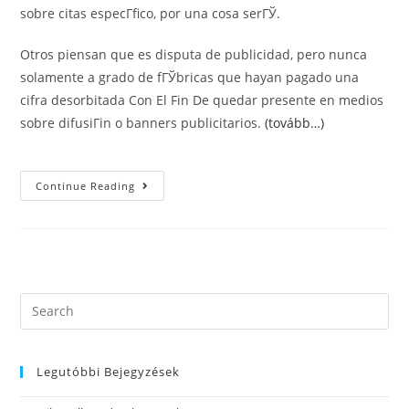
sobre citas especГ­fico, por una cosa serГЎ.
Otros piensan que es disputa de publicidad, pero nunca
solamente a grado de fГЎbricas que hayan pagado una
cifra desorbitada Con El Fin De quedar presente en medios
sobre difusiГіn o banners publicitarios.
(tovább…)
Ni
Continue Reading
Tinder
Ni
POF.
Г‰stas
Son
Las
MГЎs
Grandes
PГЎginas
Search
De
this
Citas
website
Legutóbbi Bejegyzések