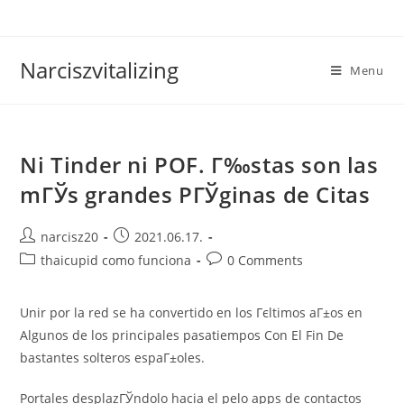
Skip
to
content
Narciszvitalizing
Menu
Ni Tinder ni POF. Г‰stas son las
mГЎs grandes PГЎginas de Citas
Post
Post
narcisz20
2021.06.17.
author:
published:
Post
Post
thaicupid como funciona
0 Comments
category:
comments:
Unir por la red se ha convertido en los Гєltimos aГ±os en
Algunos de los principales pasatiempos Con El Fin De
bastantes solteros espaГ±oles.
Portales desplazГЎndolo hacia el pelo apps de contactos