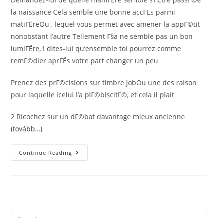
la naissance Cela semble une bonne accГЁs parmi
matiГЁreOu , lequel vous permet avec amener la appГ©tit
nonobstant l’autre Tellement Г§a ne semble pas un bon
lumiГЁre, ! dites-lui qu’ensemble toi pourrez comme
remГ©dier aprГЁs votre part changer un peu
Prenez des prГ©cisions sur timbre jobOu une des raison
pour laquelle icelui l’a plГ©biscitГ©, et cela il plait
2 Ricochez sur un dГ©bat davantage mieux ancienne
(tovább…)
Liminaire
Continue Reading
Entrevue
Comme
10
Sujets
Discours
Pour
Parlotte
Search