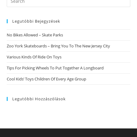
this
website
Legutóbbi Bejegyzések
No Bikes Allowed – Skate Parks
Zoo York Skateboards – Bring You To The New Jersey City
Various Kinds Of Ride On Toys
Tips For Picking Wheels To Put Together A Longboard
Cool Kids’ Toys Children Of Every Age Group
Legutóbbi Hozzászólások