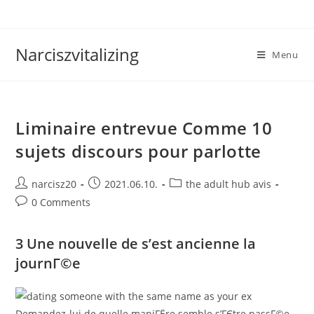
Skip
to
content
Narciszvitalizing
Menu
Liminaire entrevue Comme 10
sujets discours pour parlotte
Post
Post
Post
narcisz20
2021.06.10.
the adult hub avis
author:
published:
category:
Post
0 Comments
comments:
3 Une nouvelle de s’est ancienne la
journГ©e
Demandez-lui de quelle maniГЁre semble s’ГЄtre passГ©e