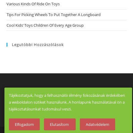
Various Kinds Of Ride On Toys
Tips For Picking Wheels To Put Together A Longboard
Cool Kids’ Toys Children Of Every Age Group
Legutóbbi Hozzászólások
Tájékoztatjuk, hogy a felhasználói élmény fokozásának érdekében
a weboldalon sütiket használunk. A honlapunk használatával ön a
tájékoztatásunkat tudomásul veszi.
Elfogadom
Elutasítom
Adatvédelem
Copyright - OceanWP Theme by OceanWP