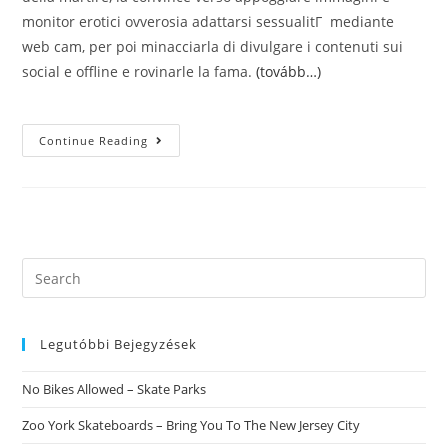
monitor erotici ovverosia adattarsi sessualitГ mediante
web cam, per poi minacciarla di divulgare i contenuti sui
social e offline e rovinarle la fama.
(tovább…)
Scopriamo
Continue Reading
CosвЂ™ГЁ
LвЂ™estorsione
A
Sfondo
Erotico
Online
E
Mezzo
Proteggersi
Search
this
website
Legutóbbi Bejegyzések
No Bikes Allowed – Skate Parks
Zoo York Skateboards – Bring You To The New Jersey City